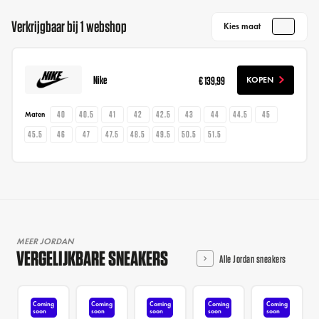
Verkrijgbaar bij 1 webshop
Kies maat
Nike
€ 139,99
KOPEN
40
40.5
41
42
42.5
43
44
44.5
45
Maten
45.5
46
47
47.5
48.5
49.5
50.5
51.5
MEER JORDAN
VERGELIJKBARE SNEAKERS
Alle Jordan sneakers
Coming
Coming
Coming
Coming
Coming
soon
soon
soon
soon
soon