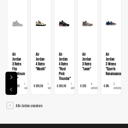
Air
Air
Air
Air
Air
Jordan
Jordan
Jordan
Jordan
Jordan
3 Retro
4 Retro
4 Retro
3 Retro
3 Wmns
Flip
"Musik"
"Rust
"Laser"
"Sports
town"
"Platinum
Pink
Renaissance"
Tint"
Thunder"
1
1
1
1
4
3
€ 209,99
€ 209,99
€ 209,99
€ 230
€ 245
webshop
webshop
webshop
webshop
webshops
webshops
Alle Jordan sneakers