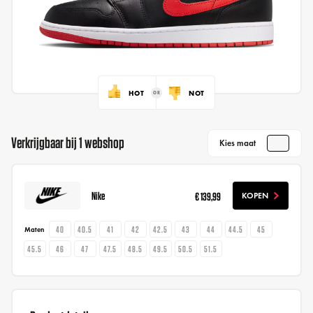
HOT
NOT
Verkrijgbaar bij 1 webshop
Kies maat
Nike
€ 139,99
KOPEN
40
40.5
41
42
42.5
43
44
44.5
45
Maten
45.5
46
47
47.5
48.5
49.5
50.5
51.5