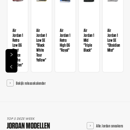
Air
Air
Air
Air
Air
Jordan 1
Jordan 1
Jordan 1
Jordan 1
Jordan 1
Retro
Low SE
Retro
Mid
Low SE
Low OG
"Black
High OG
"Triple
"Obsidian
"Last
White
"Royal"
Black"
Mist"
Dance
Tour
At The
Yellow"
Garden"
Bekijk releasekalender
TOP 5 DEZE WEEK
JORDAN MODELLEN
Alle Jordan sneakers