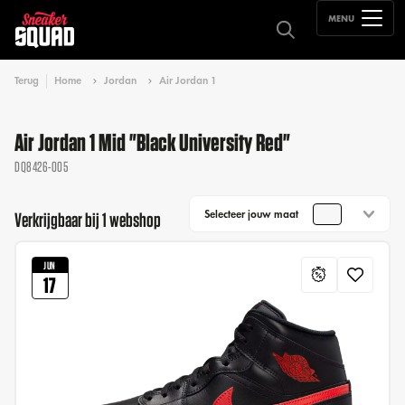
MENU
Terug
Home
Jordan
Air Jordan 1
Air Jordan 1 Mid "Black University Red"
DQ8426-005
Selecteer jouw maat
Verkrijgbaar bij 1 webshop
JUN
17