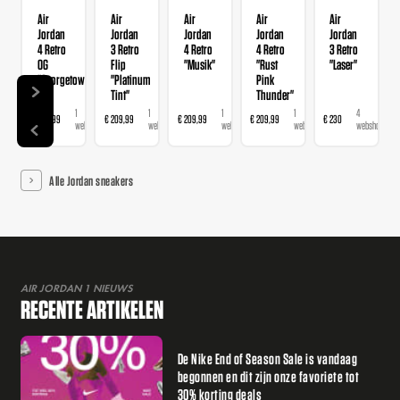
Air
Air
Air
Air
Air
Jordan
Jordan
Jordan
Jordan
Jordan
4 Retro
3 Retro
4 Retro
4 Retro
3 Retro
OG
Flip
"Musik"
"Rust
"Laser"
"Georgetown"
"Platinum
Pink
Tint"
Thunder"
1
1
1
1
4
€ 209,99
€ 209,99
€ 209,99
€ 209,99
€ 230
webshop
webshop
webshop
webshop
webshops
Alle Jordan sneakers
AIR JORDAN 1 NIEUWS
RECENTE ARTIKELEN
De Nike End of Season Sale is vandaag
begonnen en dit zijn onze favoriete tot
30% korting deals