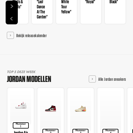
"Nails &
"Last
White
"Royal"
Black"
Grails"
Dance
Tour
At The
Yellow"
Garden"
Bekijk releasekalender
TOP 5 DEZE WEEK
JORDAN MODELLEN
Alle Jordan sneakers
Nummer
1
Nummer
Nummer
Nummer
Jordan Air