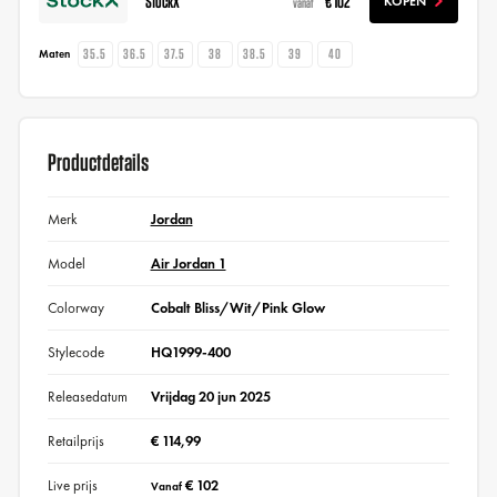
StockX
€ 102
KOPEN
vanaf
35.5
36.5
37.5
38
38.5
39
40
Maten
Productdetails
Merk
Jordan
Model
Air Jordan 1
Colorway
Cobalt Bliss/Wit/Pink Glow
Stylecode
HQ1999-400
Releasedatum
Vrijdag 20 jun 2025
Retailprijs
€ 114,99
Live prijs
€ 102
Vanaf