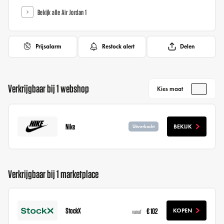
Bekijk alle Air Jordan 1
Prijsalarm
Restock alert
Delen
Verkrijgbaar bij 1 webshop
Kies maat
Nike
BEKIJK
Uitverkocht
Verkrijgbaar bij 1 marketplace
StockX
€ 102
KOPEN
vanaf