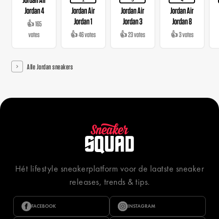
2
3
4
Jordan 4
Jordan Air
Jordan Air
Jordan Air
Jordan 1
Jordan 3
Jordan 8
👍 165
votes
👍 46 votes
👍 23 votes
👍 3 votes
Alle Jordan sneakers
Hét lifestyle sneakerplatform voor de laatste sneaker
releases, trends & tips.
FACEBOOK
INSTAGRAM