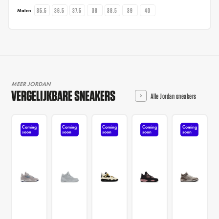
35.5
36.5
37.5
38
38.5
39
40
Maten
MEER JORDAN
VERGELIJKBARE SNEAKERS
Alle Jordan sneakers
Coming
Coming
Coming
Coming
Coming
soon
soon
soon
soon
soon