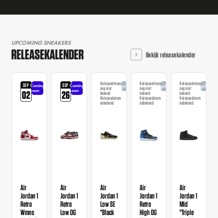
UPCOMING SNEAKERS
RELEASEKALENDER
Bekijk releasekalender
Releasedatum
Releasedatum
Releasedatum
SEP
SEP
Coming
Coming
Aangekondigd
Aangekondigd
Aangekondi
nog niet
nog niet
nog niet
soon
soon
02
26
bekend
bekend
bekend
Releasedatum
Releasedatum
Releasedatum
onbekend
onbekend
onbekend
Air
Air
Air
Air
Air
Jordan 1
Jordan 1
Jordan 1
Jordan 1
Jordan 1
Retro
Retro
Low SE
Retro
Mid
Wmns
Low OG
"Black
High OG
"Triple