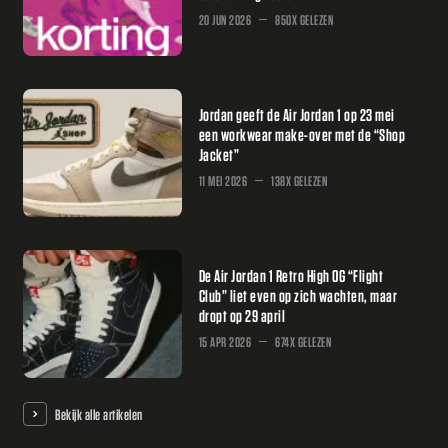
20 JUN 2026
850X GELEZEN
Jordan geeft de Air Jordan 1 op 23 mei
een workwear make-over met de “Shop
Jacket”
11 MEI 2026
138X GELEZEN
De Air Jordan 1 Retro High OG “Flight
Club” liet even op zich wachten, maar
dropt op 29 april
15 APR 2026
674X GELEZEN
Bekijk alle artikelen