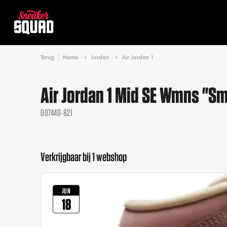
Terug
Home
Jordan
Air Jordan 1
Air Jordan 1 Mid SE Wmns "
DO7440-821
Verkrijgbaar bij 1 webshop
JUN
18