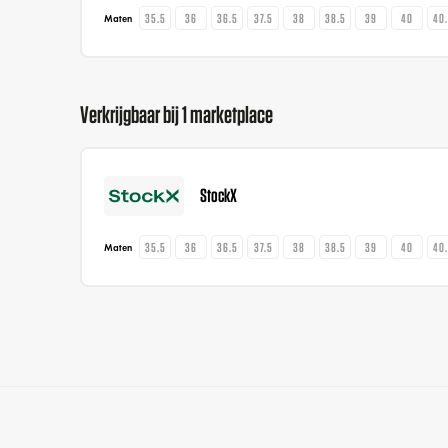
35.5
36
36.5
37.5
38
38.5
39
40
40
Maten
Verkrijgbaar bij 1 marketplace
StockX
35.5
36
36.5
37.5
38
38.5
39
40
40
Maten