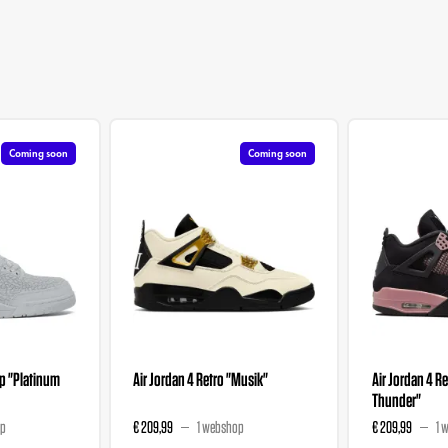
Coming soon
Coming soon
ip "Platinum
Air Jordan 4 Retro "Musik"
Air Jordan 4 Re
Thunder"
op
€ 209,99
1 webshop
€ 209,99
1 