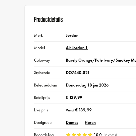
Productdetails
Merk
Jordan
Model
Air Jordan 1
Colorway
Barely Orange/Pale Ivory/Smokey M
Stylecode
DO7440-821
Releasedatum
Donderdag 18 jun 2026
Retailprijs
€ 139,99
Live prijs
€ 139,99
Vanaf
Doelgroep
Dames
Heren
Beoordeling
10.0
(2 votes)