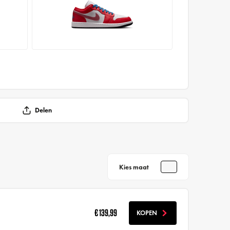
Delen
Kies maat
€ 139,99
KOPEN