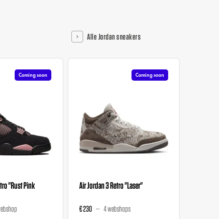
Alle Jordan sneakers
Coming soon
Coming soon
tro "Rust Pink
Air Jordan 3 Retro "Laser"
Air Jord
Renaissa
webshop
€ 230
4 webshops
€ 245