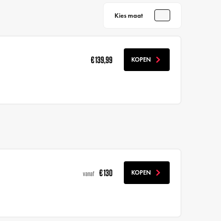
Kies maat
€ 139,99
KOPEN
€ 130
KOPEN
vanaf