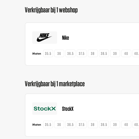
Verkrijgbaar bij 1 webshop
Nike
35.5
36
36.5
37.5
38
38.5
39
40
40
Maten
Verkrijgbaar bij 1 marketplace
StockX
35.5
36
36.5
37.5
38
38.5
39
40
40
Maten