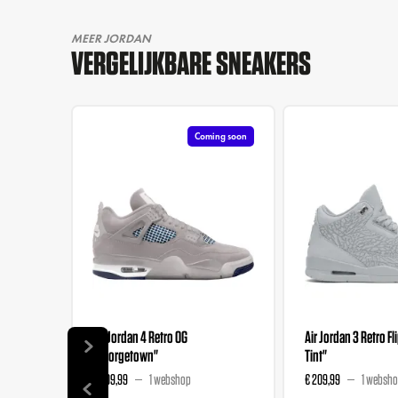
MEER JORDAN
VERGELIJKBARE SNEAKERS
Coming soon
Air Jordan 4 Retro OG
Air Jordan 3 Retro Fl
"Georgetown"
Tint"
€ 209,99
1 webshop
€ 209,99
1 websh