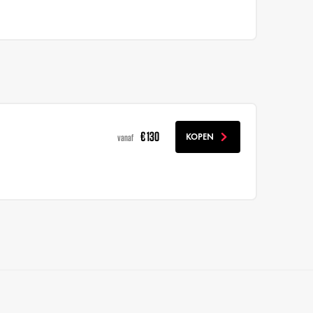
€ 130
KOPEN
vanaf