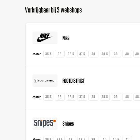
Verkrijgbaar bij 3 webshops
Nike
35.5
36
36.5
37.5
38
38.5
39
40
40
Maten
FOOTDISTRICT
35.5
36
36.5
37.5
38
38.5
39
40
40
Maten
Snipes
36.5
37.5
38
38.5
39
40
40.5
41
Maten