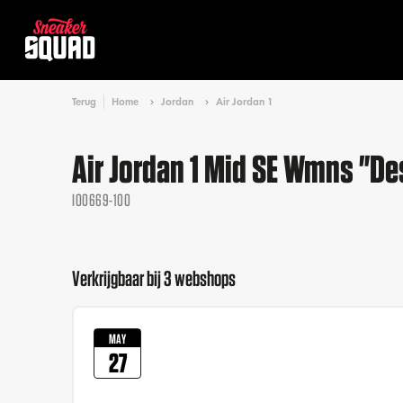
Terug
Home
Jordan
Air Jordan 1
Air Jordan 1 Mid SE Wmns "De
IO0669-100
Verkrijgbaar bij 3 webshops
MAY
27