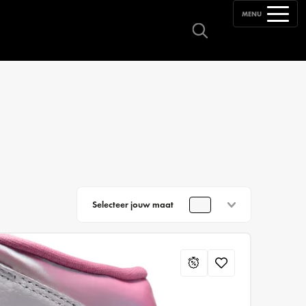
MENU
Selecteer jouw maat