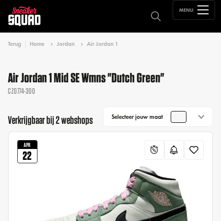
MENU
Terug
Home
Jordan
Air Jordan 1
Air Jordan 1 Mid SE Wmns "Dutch Green"
CZ0774-300
Selecteer jouw maat
Verkrijgbaar bij 2 webshops
APR
22