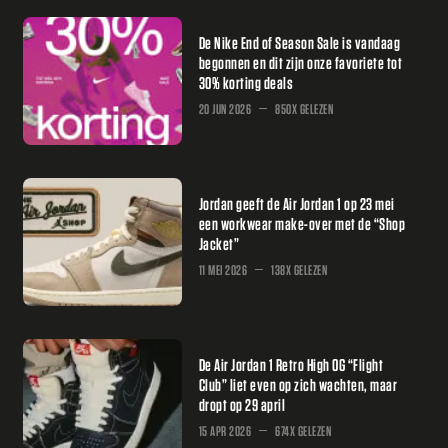
De Nike End of Season Sale is vandaag
begonnen en dit zijn onze favoriete tot
30% korting deals
20 JUN 2026
850X GELEZEN
Jordan geeft de Air Jordan 1 op 23 mei
een workwear make-over met de “Shop
Jacket”
11 MEI 2026
138X GELEZEN
De Air Jordan 1 Retro High OG “Flight
Club” liet even op zich wachten, maar
dropt op 29 april
15 APR 2026
674X GELEZEN