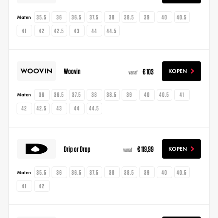
35.5
36
36.5
37.5
38
38.5
39
40
40.5
Maten
41
42
42.5
43
44
44.5
Woovin
€ 103
KOPEN
vanaf
36
36.5
37.5
38
38.5
39
40
40.5
41
Maten
42
42.5
43
44
44.5
Drip or Drop
€ 119,99
KOPEN
vanaf
35.5
36
36.5
37.5
38
38.5
39
40
40.5
Maten
41
42