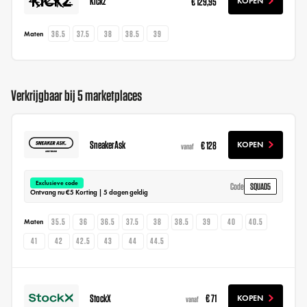
Kickz
€ 129,95
KOPEN
36.5
37.5
38
38.5
39
Maten
Verkrijgbaar bij 5 marketplaces
SneakerAsk
€ 128
KOPEN
vanaf
Exclusieve code
SQUAD5
Code
Ontvang nu €5 Korting | 5 dagen geldig
35.5
36
36.5
37.5
38
38.5
39
40
40.5
Maten
41
42
42.5
43
44
44.5
StockX
€ 71
KOPEN
vanaf