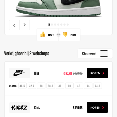
HOT
NOT
Verkrijgbaar bij 2 webshops
Kies maat
Nike
€ 97,99
€ 139,99
KOPEN
36.5
37.5
38
38.5
39
40
42
44
44.5
Maten
Kickz
€ 129,95
KOPEN