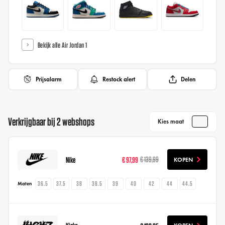
Bekijk alle Air Jordan 1
Prijsalarm
Restock alert
Delen
Verkrijgbaar bij 2 webshops
Kies maat
Nike
€ 97,99
€ 139,99
KOPEN
36.5
37.5
38
38.5
39
40
42
44
44.5
Maten