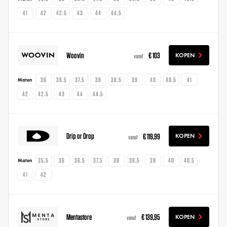
41
42
42.5
43
44
44.5
Woovin
€ 103
KOPEN
vanaf
36
36.5
37.5
38
38.5
39
40
40.5
41
Maten
42
42.5
43
44
44.5
Drip or Drop
€ 119,99
KOPEN
vanaf
35.5
36
36.5
37.5
38
38.5
39
40
40.5
Maten
41
42
Mentastore
€ 139,95
KOPEN
vanaf