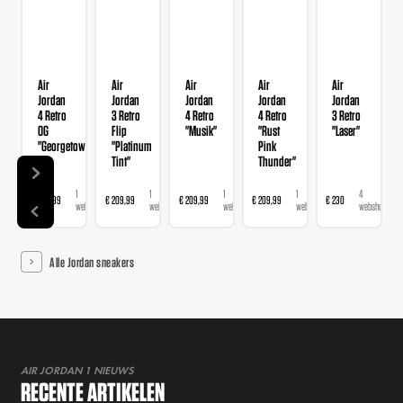
Air
Air
Air
Air
Air
Jordan
Jordan
Jordan
Jordan
Jordan
4 Retro
3 Retro
4 Retro
4 Retro
3 Retro
OG
Flip
"Musik"
"Rust
"Laser"
"Georgetown"
"Platinum
Pink
Tint"
Thunder"
1
1
1
1
4
€ 209,99
€ 209,99
€ 209,99
€ 209,99
€ 230
webshop
webshop
webshop
webshop
webshops
Alle Jordan sneakers
AIR JORDAN 1 NIEUWS
RECENTE ARTIKELEN