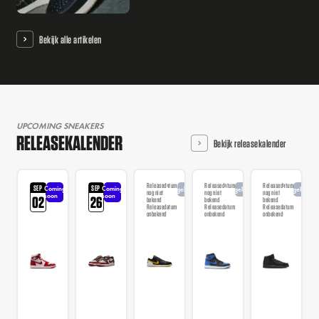
Bekijk alle artikelen
UPCOMING SNEAKERS
RELEASEKALENDER
Bekijk releasekalender
Releasedatum
Releasedatum
Releasedatum
SEP
SEP
Coming
Coming
Aangekondigd
Aangekondigd
Aangekondi
nog niet
nog niet
nog niet
soon
soon
02
26
bekend
bekend
bekend
Releasedatum
Releasedatum
Releasedatum
onbekend
onbekend
onbekend