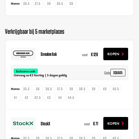
36.5
37.5
38
38.5
39
Maten
Verkrijgbaar bij 5 marketplaces
SneakerAsk
€ 128
KOPEN
vanaf
Exclusieve code
SQUAD5
Code
Ontvang nu €5 Korting | 5 dagen geldig
35.5
36
36.5
37.5
38
38.5
39
40
40.5
Maten
41
42
42.5
43
44
44.5
StockX
€ 71
KOPEN
vanaf
35.5
36
36.5
37.5
38
38.5
39
40
40.5
Maten