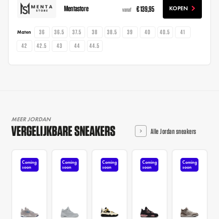
Mentastore
€ 139,95
KOPEN
vanaf
36
36.5
37.5
38
38.5
39
40
40.5
41
Maten
42
42.5
43
44
44.5
MEER JORDAN
VERGELIJKBARE SNEAKERS
Alle Jordan sneakers
Coming
Coming
Coming
Coming
Coming
soon
soon
soon
soon
soon