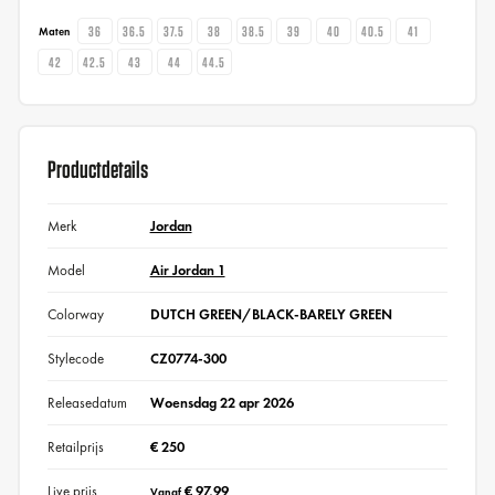
36
36.5
37.5
38
38.5
39
40
40.5
41
Maten
42
42.5
43
44
44.5
Productdetails
Merk
Jordan
Model
Air Jordan 1
Colorway
DUTCH GREEN/BLACK-BARELY GREEN
Stylecode
CZ0774-300
Releasedatum
Woensdag 22 apr 2026
Retailprijs
€ 250
Live prijs
€ 97,99
Vanaf