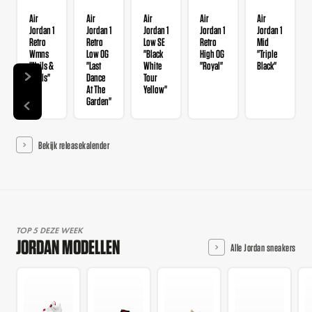
Air
Air
Air
Air
Air
Jordan 1
Jordan 1
Jordan 1
Jordan 1
Jordan 1
Retro
Retro
Low SE
Retro
Mid
Wmns
Low OG
"Black
High OG
"Triple
"Nails &
"Last
White
"Royal"
Black"
Grails"
Dance
Tour
At The
Yellow"
Garden"
Bekijk releasekalender
TOP 5 DEZE WEEK
JORDAN MODELLEN
Alle Jordan sneakers