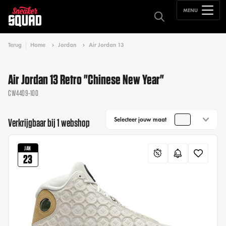
MENU
Terug
Home
Jordan
Air Jordan 13
Air Jordan 13 Retro "Chinese New Year"
CW4409-100
Selecteer jouw maat
Verkrijgbaar bij 1 webshop
JAN
23