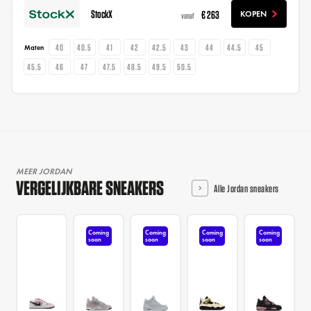
StockX
€ 263
KOPEN
vanaf
40
40.5
41
42
42.5
43
44
44.5
45
Maten
45.5
46
47
47.5
48.5
49.5
50.5
MEER JORDAN
VERGELIJKBARE SNEAKERS
Alle Jordan sneakers
Coming
Coming
Coming
Coming
soon
soon
soon
soon