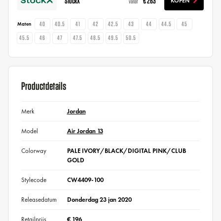
StockX
€ 263
KOPEN
vanaf
40
40.5
41
42
42.5
43
44
44.5
45
Maten
45.5
46
47
47.5
48.5
49.5
50.5
Productdetails
Merk
Jordan
Model
Air Jordan 13
Colorway
PALE IVORY/BLACK/DIGITAL PINK/CLUB
GOLD
Stylecode
CW4409-100
Releasedatum
Donderdag 23 jan 2020
Retailprijs
€ 196