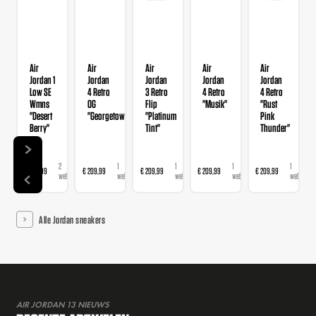
Air
Air
Air
Air
Air
Jordan 1
Jordan
Jordan
Jordan
Jordan
Low SE
4 Retro
3 Retro
4 Retro
4 Retro
Wmns
OG
Flip
"Musik"
"Rust
"Desert
"Georgetown"
"Platinum
Pink
Berry"
Tint"
Thunder"
2
1
1
1
1
€ 139,99
€ 209,99
€ 209,99
€ 209,99
€ 209,99
webshops
webshop
webshop
webshop
webshop
Alle Jordan sneakers
AIR JORDAN 13 NIEUWS