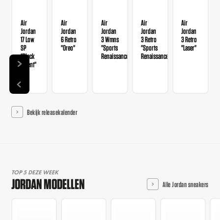
Air
Air
Air
Air
Air
Jordan
Jordan
Jordan
Jordan
Jordan
17 Low
6 Retro
3 Wmns
3 Retro
3 Retro
SP
"Oreo"
"Sports
"Sports
"Laser"
"Black
Renaissance"
Renaissance"
Patent"
Bekijk releasekalender
TOP 5 DEZE WEEK
JORDAN MODELLEN
Alle Jordan sneakers