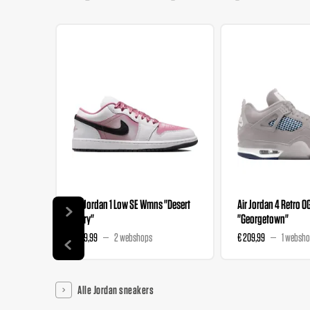
Air Jordan 1 Low SE Wmns "Desert
Air Jordan 4 Retro O
Berry"
"Georgetown"
€ 139,99
2 webshops
€ 209,99
1 websh
Alle Jordan sneakers