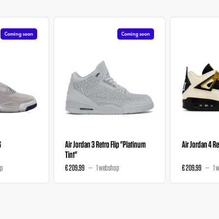
Coming soon
Coming soon
G
Air Jordan 3 Retro Flip "Platinum
Air Jordan 4 R
Tint"
op
€ 209,99
1 webshop
€ 209,99
1 