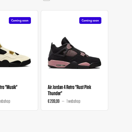
Coming soon
Coming soon
etro "Musik"
Air Jordan 4 Retro "Rust Pink
Air Jorda
Thunder"
Dance At
webshop
€ 209,99
1 webshop
€ 863