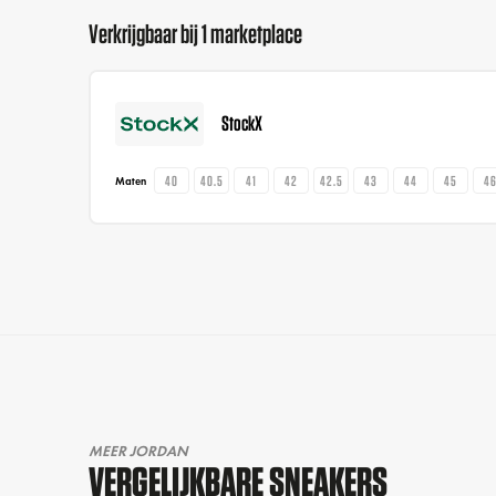
Verkrijgbaar bij 1 marketplace
StockX
40
40.5
41
42
42.5
43
44
45
4
Maten
MEER JORDAN
VERGELIJKBARE SNEAKERS