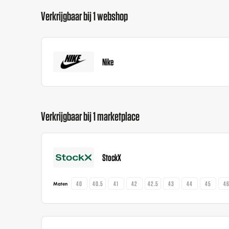
Verkrijgbaar bij 1 webshop
Nike
Verkrijgbaar bij 1 marketplace
StockX
40
40.5
41
42
42.5
43
44
45
4
Maten