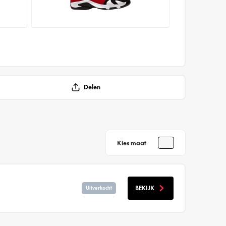
Delen
Kies maat
BEKIJK
Uitverkocht