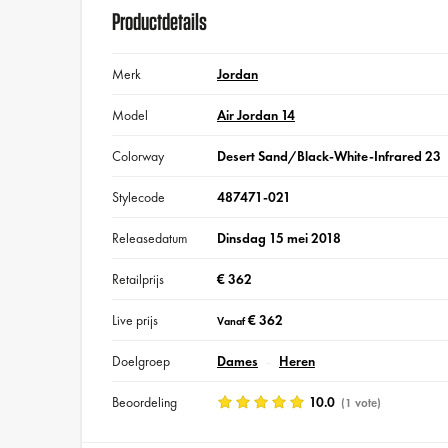
Productdetails
Merk
Jordan
Model
Air Jordan 14
Colorway
Desert Sand/Black-White-Infrared 23
Stylecode
487471-021
Releasedatum
Dinsdag 15 mei 2018
Retailprijs
€ 362
Live prijs
€ 362
Vanaf
Doelgroep
Dames
Heren
Beoordeling
10.0
(1 vote)