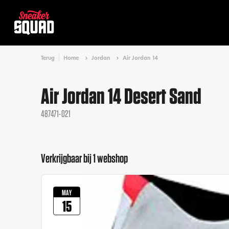
Terug
Home
Jordan
Air Jordan 14
Air Jordan 14 Desert Sand
487471-021
Verkrijgbaar bij 1 webshop
MAY
15