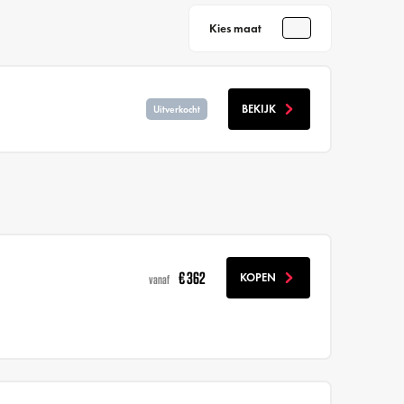
Kies maat
BEKIJK
Uitverkocht
€ 362
KOPEN
vanaf