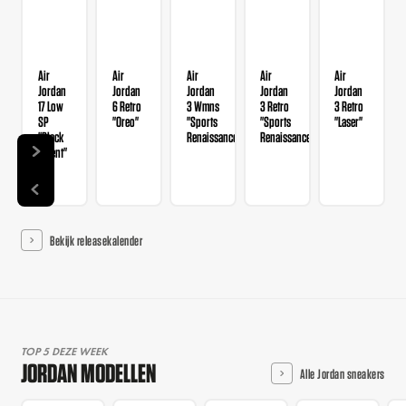
Air
Air
Air
Air
Air
Jordan
Jordan
Jordan
Jordan
Jordan
17 Low
6 Retro
3 Wmns
3 Retro
3 Retro
SP
"Oreo"
"Sports
"Sports
"Laser"
"Black
Renaissance"
Renaissance"
Patent"
Bekijk releasekalender
TOP 5 DEZE WEEK
JORDAN MODELLEN
Alle Jordan sneakers