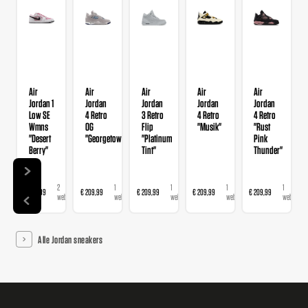
Air
Air
Air
Air
Air
Jordan 1
Jordan
Jordan
Jordan
Jordan
Low SE
4 Retro
3 Retro
4 Retro
4 Retro
Wmns
OG
Flip
"Musik"
"Rust
"Desert
"Georgetown"
"Platinum
Pink
Berry"
Tint"
Thunder"
2
1
1
1
1
€ 139,99
€ 209,99
€ 209,99
€ 209,99
€ 209,99
webshops
webshop
webshop
webshop
webshop
Alle Jordan sneakers