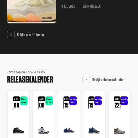
3 JUL 2026
204X GELEZEN
Bekijk alle artikelen
UPCOMING SNEAKERS
RELEASEKALENDER
Bekijk releasekalender
AUG
AUG
AUG
AUG
AUG
Out
Out
Coming
Coming
Coming
now
now
soon
soon
soon
08
08
15
15
22