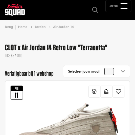
MENU
Terug
Home
Jordan
Air Jordan 14
CLOT x Air Jordan 14 Retro Low "Terracotta"
DC9857-200
Selecteer jouw maat
Verkrijgbaar bij 1 webshop
FEB
11