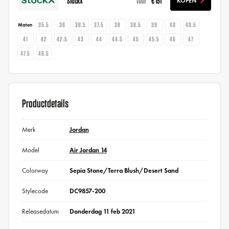
StockX
€ 151
KOPEN
vanaf
35.5
36
36.5
37.5
38
38.5
39
40
40.5
Maten
41
42
42.5
43
44
44.5
45
45.5
46
47
47.5
48.5
Productdetails
Merk
Jordan
Model
Air Jordan 14
Colorway
Sepia Stone/Terra Blush/Desert Sand
Stylecode
DC9857-200
Releasedatum
Donderdag 11 feb 2021