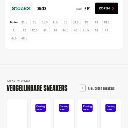
StockX
€ 151
KOPEN
vanaf
35.5
36
36.5
37.5
38
38.5
39
40
40.5
Maten
41
42
42.5
43
44
44.5
45
45.5
46
47
47.5
48.5
MEER JORDAN
VERGELIJKBARE SNEAKERS
Alle Jordan sneakers
Coming
Coming
Coming
Coming
soon
soon
soon
soon