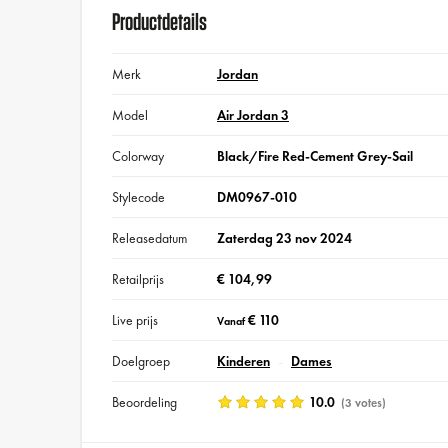
Productdetails
Merk
Jordan
Model
Air Jordan 3
Colorway
Black/Fire Red-Cement Grey-Sail
Stylecode
DM0967-010
Releasedatum
Zaterdag 23 nov 2024
Retailprijs
€ 104,99
Live prijs
€ 110
Vanaf
Doelgroep
Kinderen
Dames
Beoordeling
10.0
(3 votes)