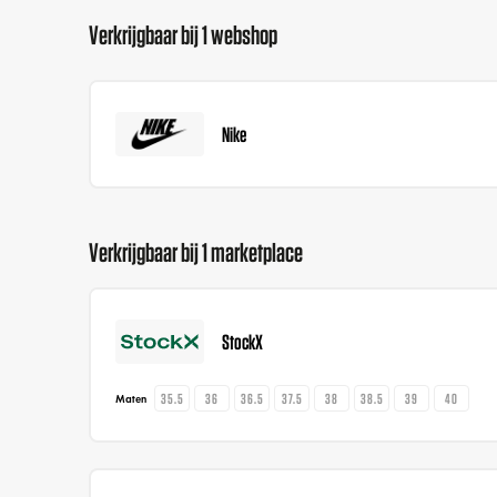
Verkrijgbaar bij 1 webshop
Nike
Verkrijgbaar bij 1 marketplace
StockX
35.5
36
36.5
37.5
38
38.5
39
40
Maten