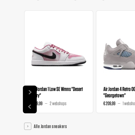
Air Jordan 1 Low SE Wmns "Desert
Air Jordan 4 Retro O
Berry"
"Georgetown"
€ 139,99
2 webshops
€ 209,99
1 websh
Alle Jordan sneakers