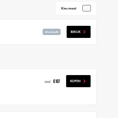
Kies maat
BEKIJK
Uitverkocht
€ 107
KOPEN
vanaf