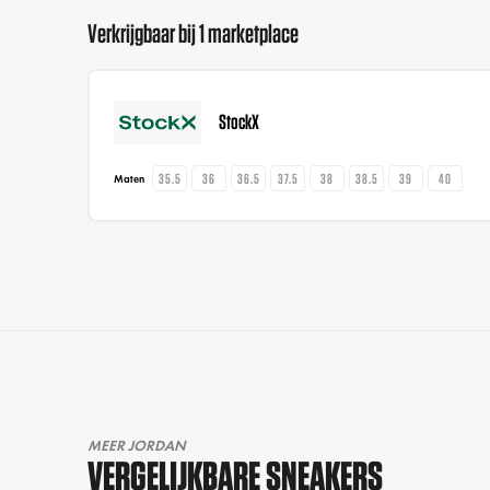
Verkrijgbaar bij 1 marketplace
StockX
35.5
36
36.5
37.5
38
38.5
39
40
Maten
MEER JORDAN
VERGELIJKBARE SNEAKERS