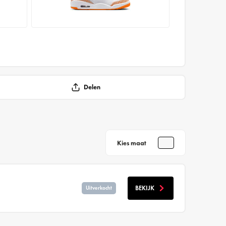
Delen
Kies maat
BEKIJK
Uitverkocht