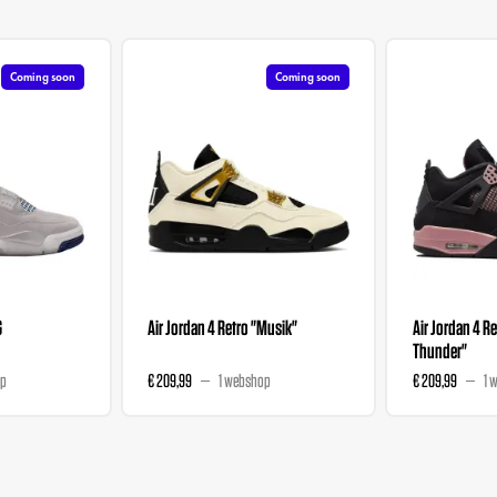
Coming soon
Coming soon
G
Air Jordan 4 Retro "Musik"
Air Jordan 4 Re
Thunder"
op
€ 209,99
1 webshop
€ 209,99
1 