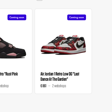
Coming soon
Coming soon
tro "Rust Pink
Air Jordan 1 Retro Low OG "Last
Air Jorda
Dance At The Garden"
Grails"
webshop
€ 861
2 webshops
€ 189,99