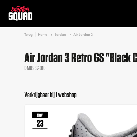
Terug
Home
Jordan
Air Jordan 3
Air Jordan 3 Retro GS "Blac
DM0967-010
Verkrijgbaar bij 1 webshop
NOV
23