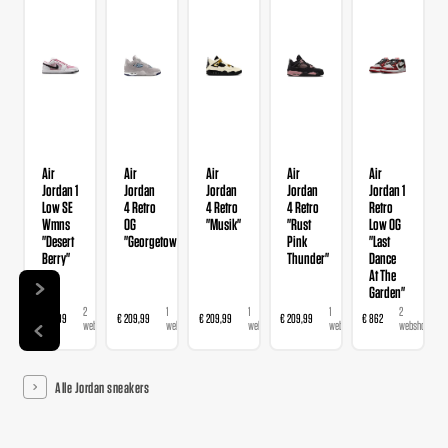
Air
Air
Air
Air
Air
Jordan 1
Jordan
Jordan
Jordan
Jordan 1
Low SE
4 Retro
4 Retro
4 Retro
Retro
Wmns
OG
"Musik"
"Rust
Low OG
"Desert
"Georgetown"
Pink
"Last
Berry"
Thunder"
Dance
At The
Garden"
2
1
1
1
2
€ 139,99
€ 209,99
€ 209,99
€ 209,99
€ 862
webshops
webshop
webshop
webshop
webshops
Alle Jordan sneakers