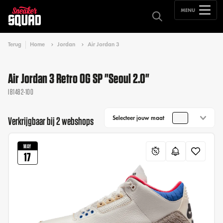
MENU
Terug
Home
Jordan
Air Jordan 3
Air Jordan 3 Retro OG SP "Seoul 2.0"
IB1482-100
Selecteer jouw maat
Verkrijgbaar bij 2 webshops
MAY
17