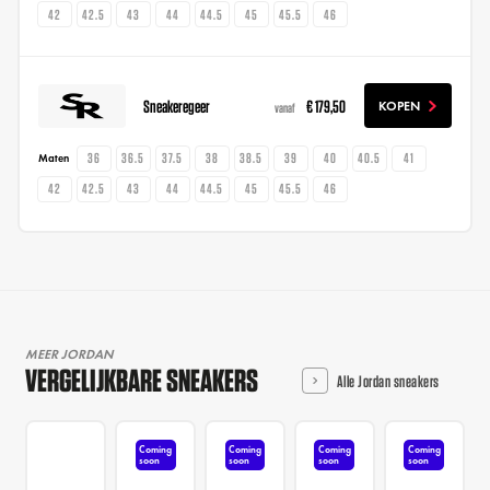
42
42.5
43
44
44.5
45
45.5
46
Sneakeregeer
€ 179,50
KOPEN
vanaf
36
36.5
37.5
38
38.5
39
40
40.5
41
Maten
42
42.5
43
44
44.5
45
45.5
46
MEER JORDAN
VERGELIJKBARE SNEAKERS
Alle Jordan sneakers
Coming
Coming
Coming
Coming
soon
soon
soon
soon