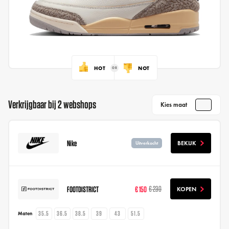
HOT
NOT
Verkrijgbaar bij 2 webshops
Kies maat
Nike
BEKIJK
Uitverkocht
FOOTDISTRICT
€ 150
€ 230
KOPEN
35.5
36.5
38.5
39
43
51.5
Maten