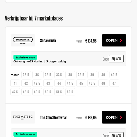
Verkrijgbaar bij 7 marketplaces
SneakerAsk
€ 194,95
KOPEN
vanaf
Exclusieve code
SQUAD5
Code
Ontvang nu €5 Korting | 5 dagen geldig
35.5
36
36.5
37.5
38
38.5
39
40
40.5
Maten
41
42
42.5
43
44
44.5
45
45.5
46
47
47.5
48.5
49.5
50.5
51.5
52.5
The Attic Streetwear
€ 189,95
KOPEN
vanaf
Exclusieve code
SQUAD5
Code