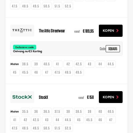
47.5
48.5
49.5
50.5
51.5
52.5
The Attic Streetwear
€ 189,95
KOPEN
vanaf
Exclusieve code
SQUAD5
Code
Ontvang nu €5 Korting
38.5
39
40.5
41
42
42.5
43
44
44.5
Maten
45
45.5
46
47
47.5
48.5
49.5
StockX
€ 158
KOPEN
vanaf
35.5
36
36.5
37.5
38
38.5
39
40
40.5
Maten
41
42
42.5
43
44
44.5
45
45.5
46
47
47.5
48.5
49.5
50.5
51.5
52.5