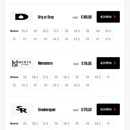
Drip or Drop
€ 189,99
KOPEN
vanaf
35.5
36
36.5
37.5
38
38.5
39
40
40.5
Maten
41
42
43
44
44.5
45
45.5
46
47
47.5
Mentastore
€ 174,95
KOPEN
vanaf
36
36.5
37.5
38
38.5
39
40
40.5
41
Maten
42
42.5
43
44
44.5
45
45.5
46
Sneakeregeer
€ 179,50
KOPEN
vanaf
36
36.5
37.5
38
38.5
39
40
40.5
41
Maten