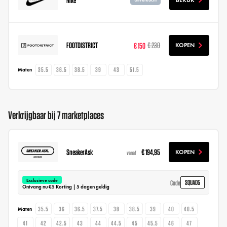
BEKIJK
FOOTDISTRICT
€ 150
€ 230
KOPEN
35.5
36.5
38.5
39
43
51.5
Maten
Verkrijgbaar bij 7 marketplaces
SneakerAsk
€ 194,95
KOPEN
vanaf
Exclusieve code
SQUAD5
Code
Ontvang nu €5 Korting | 5 dagen geldig
35.5
36
36.5
37.5
38
38.5
39
40
40.5
Maten
41
42
42.5
43
44
44.5
45
45.5
46
47