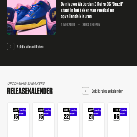
De nieuwe Air Jordan 3 Retro OG "Brazil"
staat in het teken van voetbal en
opvallende kleuren
4 MEI 2026
398X GELEZEN
Bekijk alle artikelen
UPCOMING SNEAKERS
RELEASEKALENDER
Bekijk releasekalender
AUG
AUG
AUG
NOV
FEB
Coming
Coming
Coming
Coming
Coming
soon
soon
soon
soon
soon
15
15
22
21
06