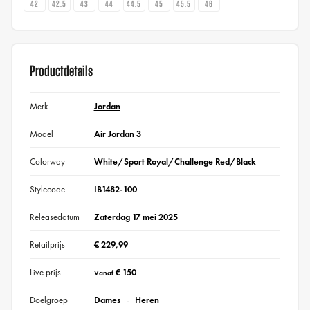
42
42.5
43
44
44.5
45
45.5
46
Productdetails
Merk
Jordan
Model
Air Jordan 3
Colorway
White/Sport Royal/Challenge Red/Black
Stylecode
IB1482-100
Releasedatum
Zaterdag 17 mei 2025
Retailprijs
€ 229,99
Live prijs
€ 150
Vanaf
Doelgroep
Dames
Heren