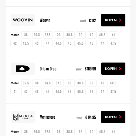
Woovin
€ 192
KOPEN
vanaf
36
36.5
37.5
38
38.5
39
40
40.5
41
Maten
42
42.5
43
44
44.5
45
45.5
46
47
47.5
Drip or Drop
€ 189,99
KOPEN
vanaf
35.5
36
36.5
37.5
38
38.5
39
40
40.5
Maten
41
42
43
44
44.5
45
45.5
46
47
47.5
Mentastore
€ 174,95
KOPEN
vanaf
36
36.5
37.5
38
38.5
39
40
40.5
41
Maten