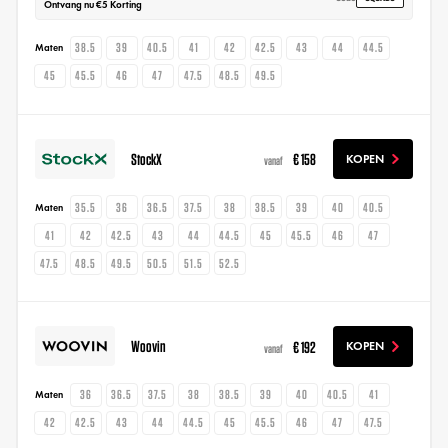
Ontvang nu €5 Korting
38.5
39
40.5
41
42
42.5
43
44
44.5
Maten
45
45.5
46
47
47.5
48.5
49.5
StockX
€ 158
KOPEN
vanaf
35.5
36
36.5
37.5
38
38.5
39
40
40.5
Maten
41
42
42.5
43
44
44.5
45
45.5
46
47
47.5
48.5
49.5
50.5
51.5
52.5
Woovin
€ 192
KOPEN
vanaf
36
36.5
37.5
38
38.5
39
40
40.5
41
Maten
42
42.5
43
44
44.5
45
45.5
46
47
47.5