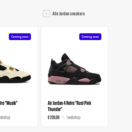
Alle Jordan sneakers
Coming soon
Coming soon
etro "Musik"
Air Jordan 4 Retro "Rust Pink
Air Jorda
Thunder"
Dance At
webshop
€ 209,99
1 webshop
€ 862