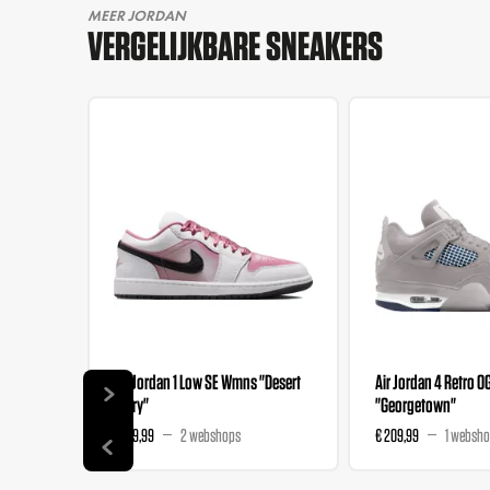
MEER JORDAN
VERGELIJKBARE SNEAKERS
Air Jordan 1 Low SE Wmns "Desert
Air Jordan 4 Retro O
Berry"
"Georgetown"
€ 139,99
2 webshops
€ 209,99
1 websh