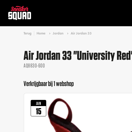
Terug
Home
Jordan
Air Jordan 33
Air Jordan 33 "University Red
AQ8830-600
Verkrijgbaar bij 1 webshop
JAN
15