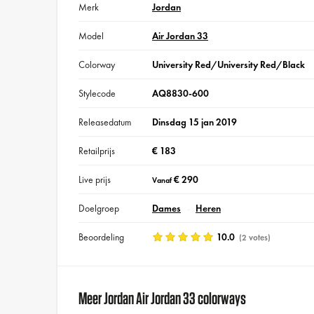
Merk
Jordan
Model
Air Jordan 33
Colorway
University Red/University Red/Black
Stylecode
AQ8830-600
Releasedatum
Dinsdag 15 jan 2019
Retailprijs
€ 183
Live prijs
€ 290
Vanaf
Doelgroep
Dames
Heren
Beoordeling
10.0
(2 votes)
Meer Jordan Air Jordan 33 colorways