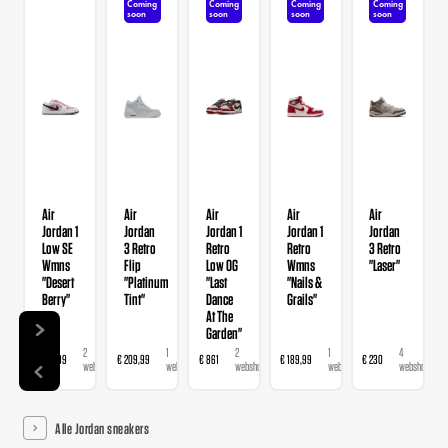
Coming
Coming
Coming
Coming
soon
soon
soon
soon
Air
Air
Air
Air
Air
Jordan 1
Jordan
Jordan 1
Jordan 1
Jordan
Low SE
3 Retro
Retro
Retro
3 Retro
Wmns
Flip
Low OG
Wmns
"Laser"
"Desert
"Platinum
"Last
"Nails &
Berry"
Tint"
Dance
Grails"
At The
Garden"
2
1
2
1
4
€ 139,99
€ 209,99
€ 861
€ 189,99
€ 230
€
webshops
webshop
webshops
webshop
webshops
Alle Jordan sneakers