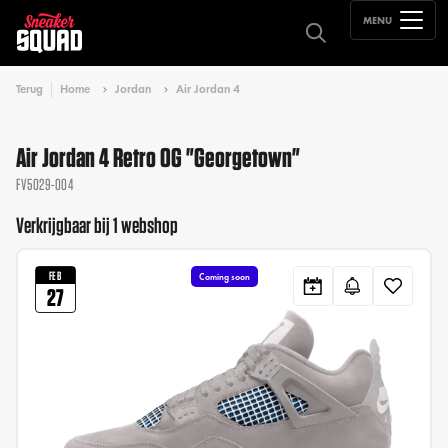
MENU
Terug
Home
Jordan
Air Jordan 4
Air Jordan 4 Retro OG "Georgetown"
FV5029-004
Verkrijgbaar bij 1 webshop
FEB
Coming soon
27