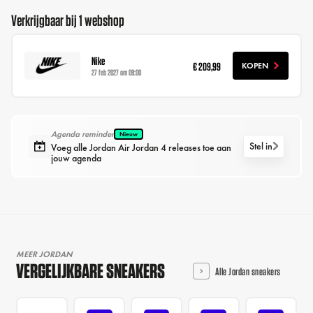
Verkrijgbaar bij 1 webshop
Nike
€ 209,99
KOPEN
27 feb 2027 om 09:00
Agenda reminder
Nieuw
Stel in
Voeg alle Jordan Air Jordan 4 releases toe aan
jouw agenda
MEER JORDAN
VERGELIJKBARE SNEAKERS
Alle Jordan sneakers