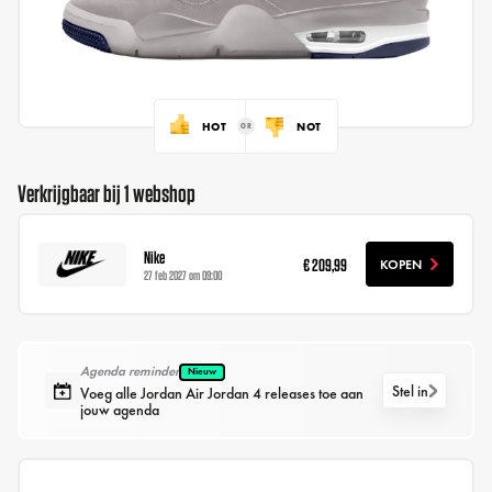
HOT
NOT
Verkrijgbaar bij 1 webshop
Nike
€ 209,99
KOPEN
27 feb 2027 om 09:00
Agenda reminder
Nieuw
Stel in
Voeg alle Jordan Air Jordan 4 releases toe aan
jouw agenda