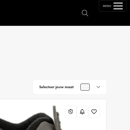
MENU
Selecteer jouw maat