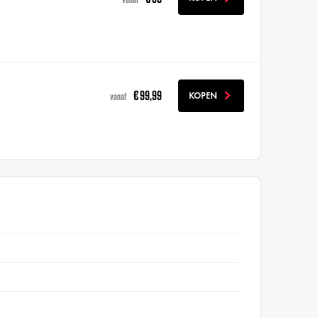
€ 99,99
KOPEN
vanaf