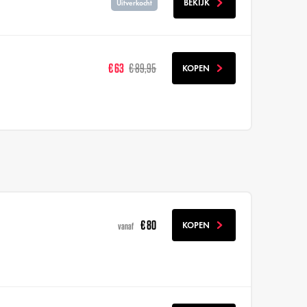
BEKIJK
Uitverkocht
€ 63
€ 89,95
KOPEN
€ 80
KOPEN
vanaf