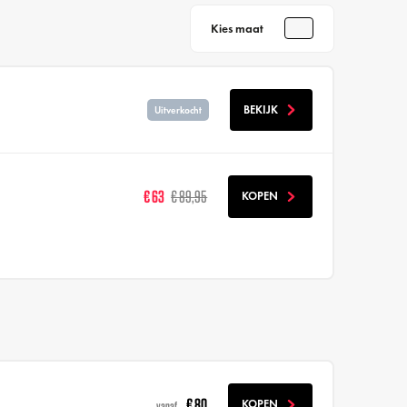
Kies maat
BEKIJK
Uitverkocht
€ 63
€ 89,95
KOPEN
€ 80
KOPEN
vanaf