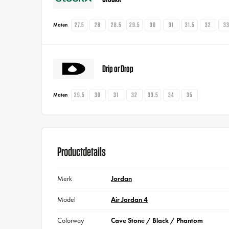
27.5
28
28.5
29.5
30
31
31.5
32
3
Maten
Drip or Drop
29.5
30
31
32
33.5
34
35
Maten
Productdetails
Merk
Jordan
Model
Air Jordan 4
Colorway
Cave Stone / Black / Phantom