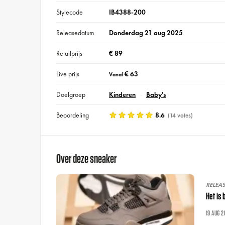
Stylecode
IB4388-200
Releasedatum
Donderdag 21 aug 2025
Retailprijs
€ 89
Live prijs
€ 63
Vanaf
Doelgroep
Kinderen
Baby's
Beoordeling
8.6
(14 votes)
Over deze sneaker
RELEA
Het is
19 AUG 2