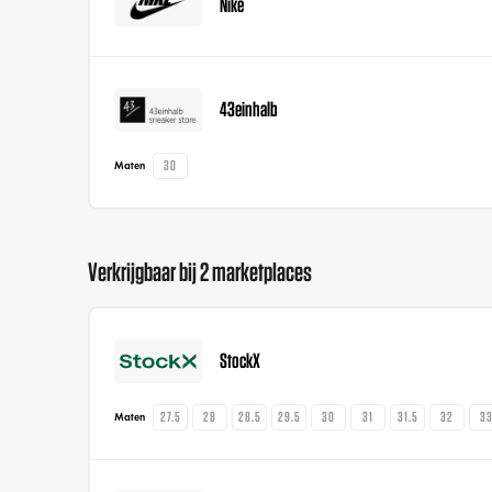
Nike
43einhalb
30
Maten
Verkrijgbaar bij 2 marketplaces
StockX
27.5
28
28.5
29.5
30
31
31.5
32
3
Maten