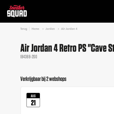
Terug
Home
Jordan
Air Jordan 4
Air Jordan 4 Retro PS "Cave S
IB4388-200
Verkrijgbaar bij 2 webshops
AUG
21