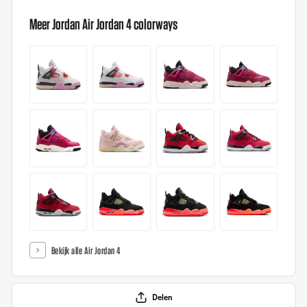
Meer Jordan Air Jordan 4 colorways
Bekijk alle Air Jordan 4
Delen