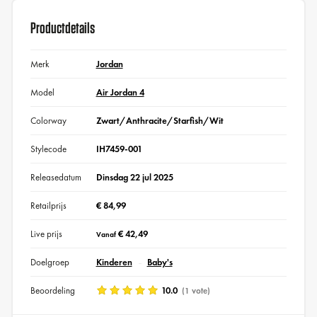
Productdetails
Merk
Jordan
Model
Air Jordan 4
Colorway
Zwart/Anthracite/Starfish/Wit
Stylecode
IH7459-001
Releasedatum
Dinsdag 22 jul 2025
Retailprijs
€ 84,99
Live prijs
€ 42,49
Vanaf
Doelgroep
Kinderen
Baby's
Beoordeling
10.0
(1 vote)