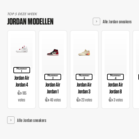
TOP 5 DEZE WEEK
JORDAN MODELLEN
Alle Jordan sneakers
Nummer
1
Nummer
Nummer
Nummer
Jordan Air
2
3
4
Jordan 4
Jordan Air
Jordan Air
Jordan Air
Jordan 1
Jordan 3
Jordan 8
👍 185
votes
👍 46 votes
👍 23 votes
👍 3 votes
Alle Jordan sneakers