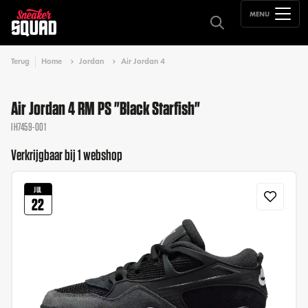
MENU
Terug
Home
Jordan
Air Jordan 4
Air Jordan 4 RM PS "Black Starfish"
IH7459-001
Verkrijgbaar bij 1 webshop
JUL
22