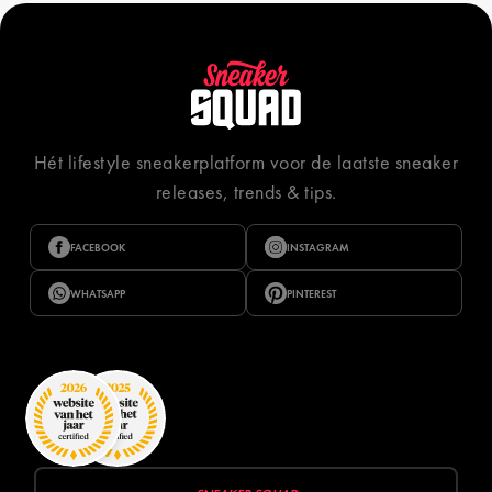
Hét lifestyle sneakerplatform voor de laatste sneaker
releases, trends & tips.
FACEBOOK
INSTAGRAM
WHATSAPP
PINTEREST