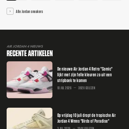
Alle Jordan sneakers
AIR JORDAN 4 NIEUWS
RECENTE ARTIKELEN
De nieuwe Air Jordan 4 Retro "Comic"
lijkt met zijn felle kleuren zo uit een
stripboek te komen
10 JUL 2026
392X GELEZEN
Op vrijdag 10 juli dropt de tropische Air
Jordan 4 Wmns "Birds of Paradise"
3 JUL 2026
204X GELEZEN