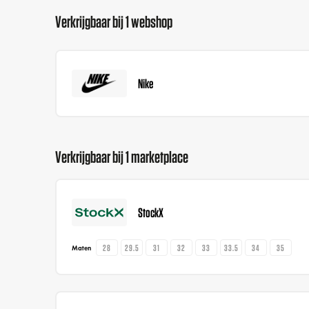
Verkrijgbaar bij 1 webshop
Nike
Verkrijgbaar bij 1 marketplace
StockX
28
29.5
31
32
33
33.5
34
35
Maten