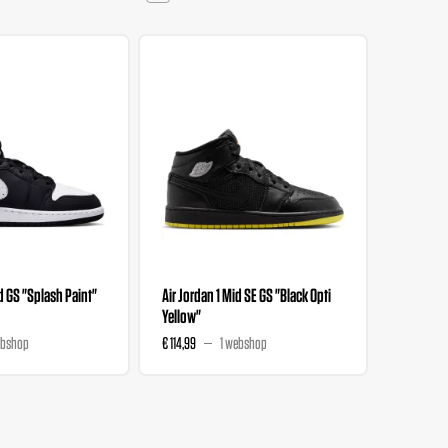
d GS "Splash Paint"
Air Jordan 1 Mid SE GS "Black Opti
Air Jorda
Yellow"
Pink"
ebshop
€ 114,99
1 webshop
€ 99,99