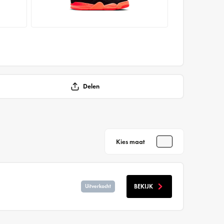
Delen
Kies maat
BEKIJK
Uitverkocht