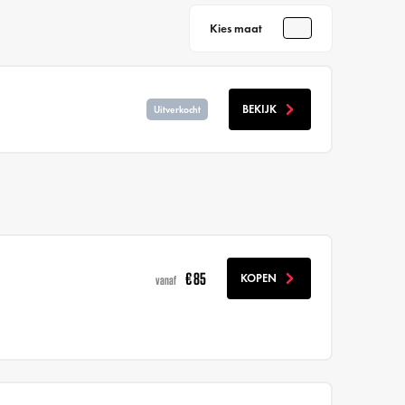
Kies maat
BEKIJK
Uitverkocht
€ 85
KOPEN
vanaf