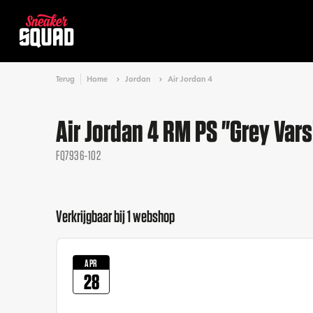
Terug
Home
Jordan
Air Jordan 4
Air Jordan 4 RM PS "Grey Vars
FQ7936-102
Verkrijgbaar bij 1 webshop
APR
28