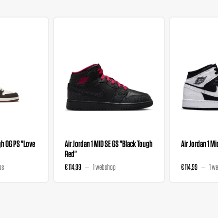
igh OG PS "Love
Air Jordan 1 MID SE GS "Black Tough
Air Jordan 1 Mi
Red"
ps
€ 114,99
1 webshop
€ 114,99
1 w