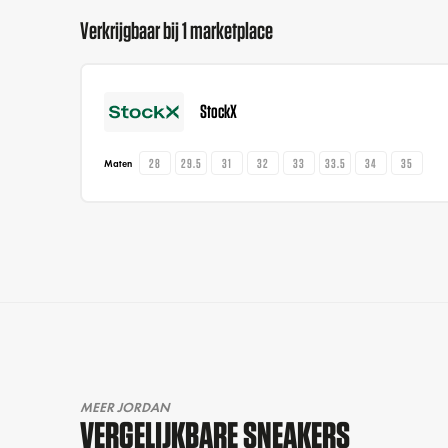
Verkrijgbaar bij 1 marketplace
StockX
28
29.5
31
32
33
33.5
34
35
Maten
MEER JORDAN
VERGELIJKBARE SNEAKERS