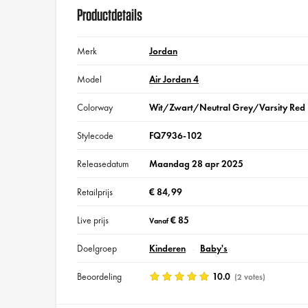
Productdetails
Merk
Jordan
Model
Air Jordan 4
Colorway
Wit/Zwart/Neutral Grey/Varsity Red
Stylecode
FQ7936-102
Releasedatum
Maandag 28 apr 2025
Retailprijs
€ 84,99
Live prijs
€ 85
Vanaf
Doelgroep
Kinderen
Baby's
Beoordeling
10.0
(2 votes)