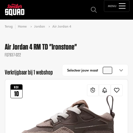
MENU
Terug
Home
Jordan
Air Jordan 4
Air Jordan 4 RM TD "Ironstone"
FQ7937-022
Selecteer jouw maat
Verkrijgbaar bij 1 webshop
NOV
10