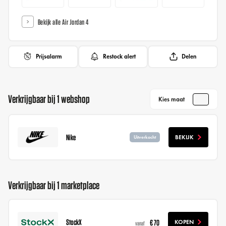
Bekijk alle Air Jordan 4
Prijsalarm
Restock alert
Delen
Verkrijgbaar bij 1 webshop
Kies maat
Nike
BEKIJK
Uitverkocht
Verkrijgbaar bij 1 marketplace
StockX
€ 70
KOPEN
vanaf