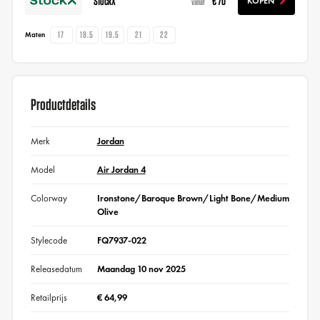
StockX
€ 70
KOPEN
vanaf
17
18.5
19.5
21
22
Maten
Productdetails
Merk
Jordan
Model
Air Jordan 4
Colorway
Ironstone/Baroque Brown/Light Bone/Medium
Olive
Stylecode
FQ7937-022
Releasedatum
Maandag 10 nov 2025
Retailprijs
€ 64,99