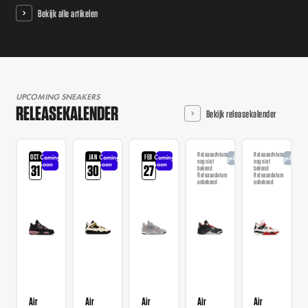
Bekijk alle artikelen
UPCOMING SNEAKERS
RELEASEKALENDER
Bekijk releasekalender
Releasedatum
Releasedatum
OCT
JAN
FEB
Coming
Coming
Coming
Aangekondigd
Aangekondi
nog niet
nog niet
soon
soon
soon
31
30
27
bekend
bekend
Releasedatum
Releasedatum
onbekend
onbekend
Air
Air
Air
Air
Air