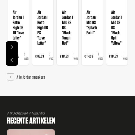
Air
Air
Air
Air
Air
Jordan 1
Jordan 1
Jordan 1
Jordan 1
Jordan 1
Retro
Retro
MID SE
Mid GS
Mid SE
High OG
High OG
GS
"Splash
GS
TD "Love
PS
"Black
Paint"
"Black
Letter"
"Love
Tough
Opti
Letter"
Red"
Yellow"
5
5
1
1
1
€ 69,99
€ 89,99
€ 114,99
€ 114,99
€ 114,99
webshops
webshops
webshop
webshop
webshop
Alle Jordan sneakers
AIR JORDAN 4 NIEUWS
RECENTE ARTIKELEN