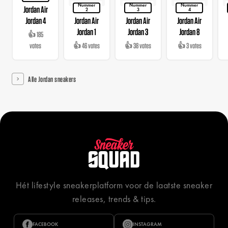
Nummer
Nummer
Nummer
Jordan Air
2
3
4
Jordan 4
Jordan Air
Jordan Air
Jordan Air
Jordan 1
Jordan 3
Jordan 8
👍 185
votes
👍 46 votes
👍 38 votes
👍 3 votes
Alle Jordan sneakers
Hét lifestyle sneakerplatform voor de laatste sneaker
releases, trends & tips.
FACEBOOK
INSTAGRAM