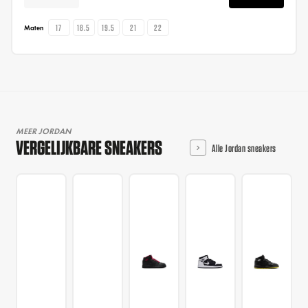
17
18.5
19.5
21
22
Maten
MEER JORDAN
VERGELIJKBARE SNEAKERS
Alle Jordan sneakers