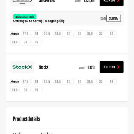
SneakerAsk
€ 170,95
KOPEN
vanaf
Exclusieve code
SQUAD5
Code
Ontvang nu €5 Korting | 5 dagen geldig
27.5
28
28.5
29.5
30
31
31.5
32
33
Maten
33.5
34
35
StockX
€ 120
KOPEN
vanaf
27.5
28
28.5
29.5
30
31
31.5
32
33
Maten
33.5
34
35
Productdetails