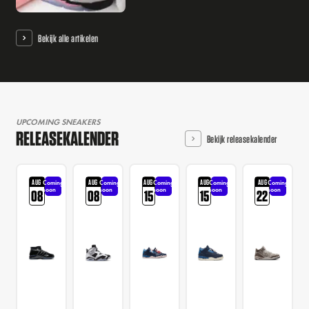
Bekijk alle artikelen
UPCOMING SNEAKERS
RELEASEKALENDER
Bekijk releasekalender
AUG
AUG
AUG
AUG
AUG
Coming
Coming
Coming
Coming
Coming
soon
soon
soon
soon
soon
08
08
15
15
22