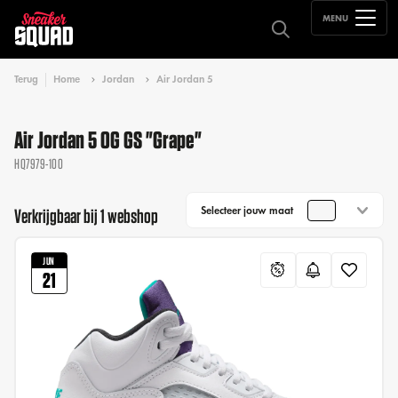
MENU
Terug
Home
Jordan
Air Jordan 5
Air Jordan 5 OG GS "Grape"
HQ7979-100
Selecteer jouw maat
Verkrijgbaar bij 1 webshop
JUN
21