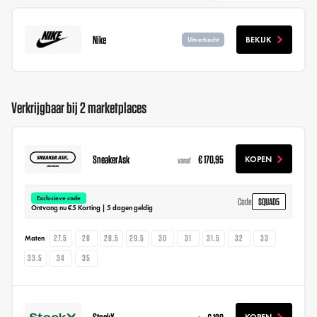
Nike
BEKIJK
Uitverkocht
Verkrijgbaar bij 2 marketplaces
SneakerAsk
€ 170,95
KOPEN
vanaf
Exclusieve code
SQUAD5
Code
Ontvang nu €5 Korting | 5 dagen geldig
27.5
28
28.5
29.5
30
31
31.5
32
33
Maten
33.5
34
35
StockX