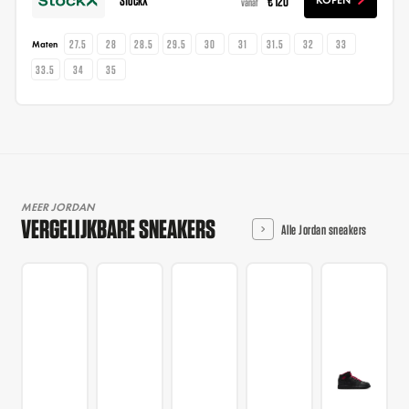
€ 120
KOPEN
vanaf
27.5
28
28.5
29.5
30
31
31.5
32
33
Maten
33.5
34
35
MEER JORDAN
VERGELIJKBARE SNEAKERS
Alle Jordan sneakers