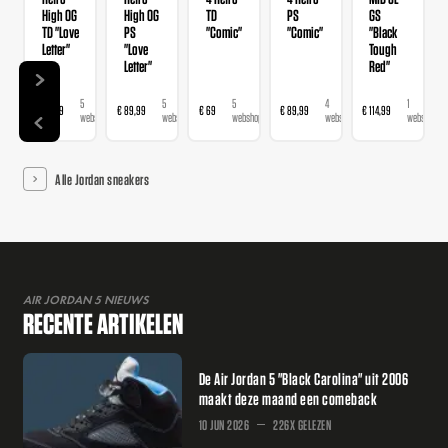
High OG
High OG
TD
PS
GS
TD "Love
PS
"Comic"
"Comic"
"Black
Letter"
"Love
Tough
Letter"
Red"
5
5
5
4
1
€ 69,99
€ 89,99
€ 69
€ 89,99
€ 114,99
€
webshops
webshops
webshops
webshops
webshop
Alle Jordan sneakers
AIR JORDAN 5 NIEUWS
RECENTE ARTIKELEN
De Air Jordan 5 "Black Carolina" uit 2006
maakt deze maand een comeback
10 JUN 2026
226X GELEZEN