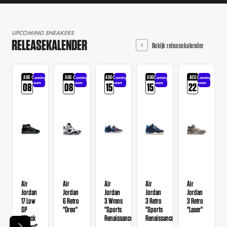
UPCOMING SNEAKERS
RELEASEKALENDER
Bekijk releasekalender
AUG
AUG
AUG
AUG
AUG
Coming
Coming
Coming
Coming
Coming
soon
soon
soon
soon
soon
08
08
15
15
22
Air
Air
Air
Air
Air
Jordan
Jordan
Jordan
Jordan
Jordan
17 Low
6 Retro
3 Wmns
3 Retro
3 Retro
SP
"Oreo"
"Sports
"Sports
"Laser"
"Black
Renaissance"
Renaissance"
Patent"