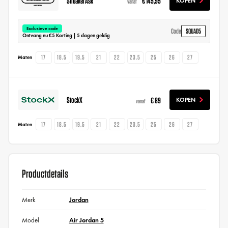
SneakerAsk
€ 145,95
KOPEN
vanaf
Exclusieve code
SQUAD5
Code
Ontvang nu €5 Korting | 5 dagen geldig
17
18.5
19.5
21
22
23.5
25
26
27
Maten
StockX
€ 89
KOPEN
vanaf
17
18.5
19.5
21
22
23.5
25
26
27
Maten
Productdetails
Merk
Jordan
Model
Air Jordan 5