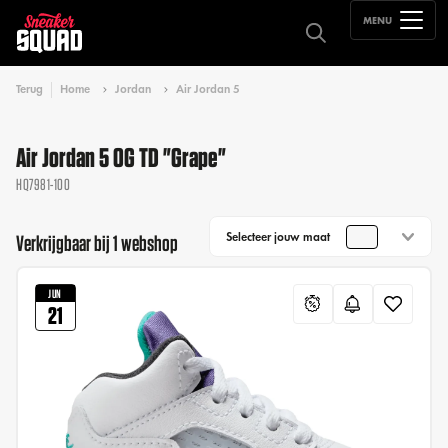
MENU
Terug
Home
Jordan
Air Jordan 5
Air Jordan 5 OG TD "Grape"
HQ7981-100
Selecteer jouw maat
Verkrijgbaar bij 1 webshop
JUN
21