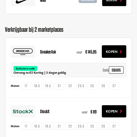
BEKIJK
Uitverkocht
Verkrijgbaar bij 2 marketplaces
SneakerAsk
€ 145,95
KOPEN
vanaf
Exclusieve code
SQUAD5
Code
Ontvang nu €5 Korting | 5 dagen geldig
17
18.5
19.5
21
22
23.5
25
26
27
Maten
StockX
€ 89
KOPEN
vanaf
17
18.5
19.5
21
22
23.5
25
26
27
Maten