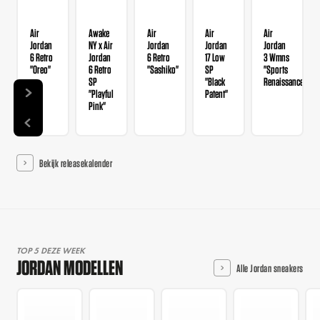
Air
Awake
Air
Air
Air
Jordan
NY x Air
Jordan
Jordan
Jordan
6 Retro
Jordan
6 Retro
17 Low
3 Wmns
"Oreo"
6 Retro
"Sashiko"
SP
"Sports
SP
"Black
Renaissance"
"Playful
Patent"
Pink"
Bekijk releasekalender
TOP 5 DEZE WEEK
JORDAN MODELLEN
Alle Jordan sneakers