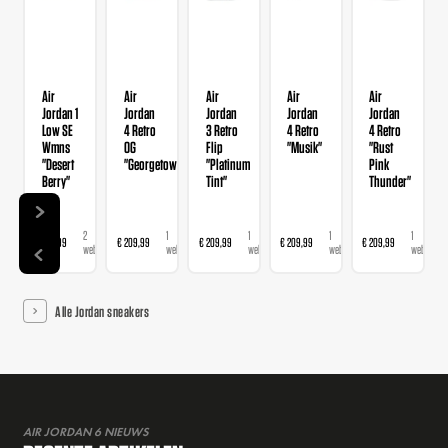
Air
Air
Air
Air
Air
Jordan 1
Jordan
Jordan
Jordan
Jordan
Low SE
4 Retro
3 Retro
4 Retro
4 Retro
Wmns
OG
Flip
"Musik"
"Rust
"Desert
"Georgetown"
"Platinum
Pink
Berry"
Tint"
Thunder"
2
1
1
1
1
€ 139,99
€ 209,99
€ 209,99
€ 209,99
€ 209,99
webshops
webshop
webshop
webshop
webshop
Alle Jordan sneakers
AIR JORDAN 6 NIEUWS