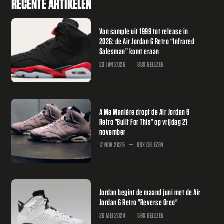
RECENTE ARTIKELEN
Van sample uit 1999 tot release in
2026: de Air Jordan 6 Retro “Infrared
Salesman” komt eraan
23 JAN 2026
88X GELEZEN
A Ma Maniére dropt de Air Jordan 6
Retro "Built For This" op vrijdag 21
november
17 NOV 2025
89X GELEZEN
Jordan begint de maand juni met de Air
Jordan 6 Retro "Reverse Oreo"
26 MEI 2024
59X GELEZEN