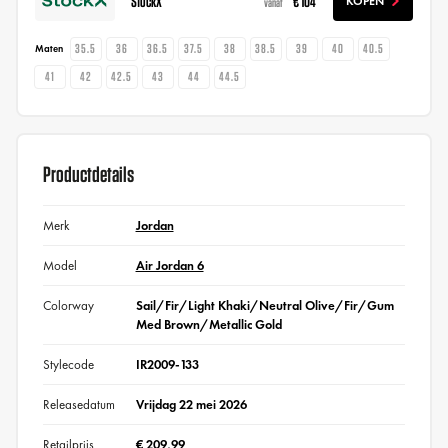
StockX
€ 104
KOPEN
vanaf
35.5
36
36.5
37.5
38
38.5
39
40
40.5
Maten
41
42
42.5
43
44
44.5
Productdetails
Merk
Jordan
Model
Air Jordan 6
Colorway
Sail/Fir/Light Khaki/Neutral Olive/Fir/Gum
Med Brown/Metallic Gold
Stylecode
IR2009-133
Releasedatum
Vrijdag 22 mei 2026
Retailprijs
€ 209,99