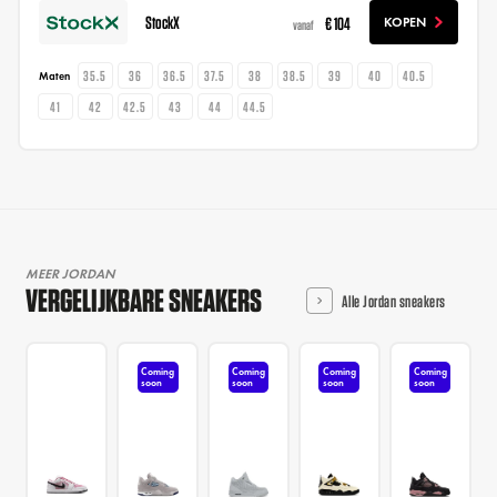
StockX
€ 104
KOPEN
vanaf
35.5
36
36.5
37.5
38
38.5
39
40
40.5
Maten
41
42
42.5
43
44
44.5
MEER JORDAN
VERGELIJKBARE SNEAKERS
Alle Jordan sneakers
Coming
Coming
Coming
Coming
soon
soon
soon
soon