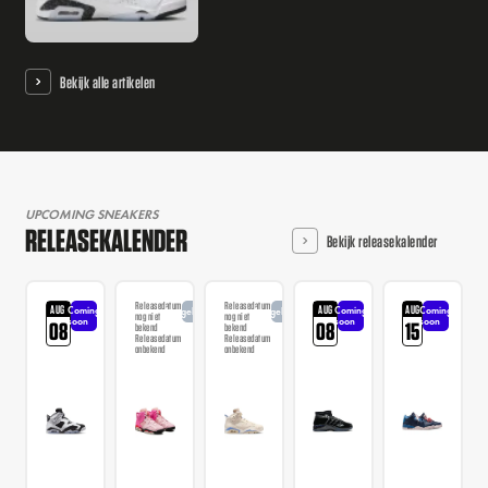
Bekijk alle artikelen
UPCOMING SNEAKERS
RELEASEKALENDER
Bekijk releasekalender
Releasedatum
Releasedatum
AUG
AUG
AUG
Coming
Coming
Coming
Aangekondigd
Aangekondigd
nog niet
nog niet
soon
soon
soon
08
08
15
bekend
bekend
Releasedatum
Releasedatum
onbekend
onbekend