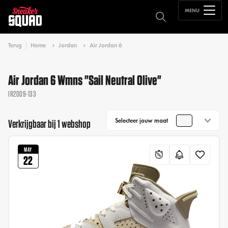
MENU
Terug
Home
Jordan
Air Jordan 6
Air Jordan 6 Wmns "Sail Neutral Olive"
IR2009-133
Selecteer jouw maat
Verkrijgbaar bij 1 webshop
MAY
22