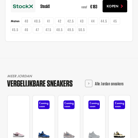
StockX
€ 183
KOPEN
vanaf
40
40.5
41
42
42.5
43
44
44.5
45
Maten
45.5
46
47
47.5
48.5
49.5
50.5
MEER JORDAN
VERGELIJKBARE SNEAKERS
Alle Jordan sneakers
Coming
Coming
Coming
Coming
soon
soon
soon
soon