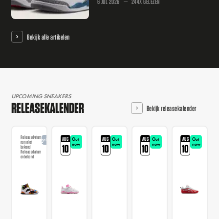
6 JUL 2026
244X GELEZEN
Bekijk alle artikelen
UPCOMING SNEAKERS
RELEASEKALENDER
Bekijk releasekalender
Releasedatum
AUG
AUG
AUG
AUG
Out
Out
Out
Out
Aangekondigd
nog niet
now
now
now
now
10
10
10
10
bekend
Releasedatum
onbekend