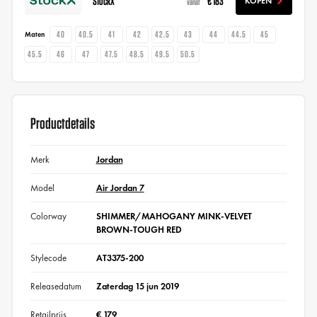
StockX
€ 183
KOPEN
vanaf
40
40.5
41
42
42.5
43
44
44.5
45
Maten
45.5
46
47
47.5
48.5
49.5
50.5
Productdetails
Merk
Jordan
Model
Air Jordan 7
Colorway
SHIMMER/MAHOGANY MINK-VELVET
BROWN-TOUGH RED
Stylecode
AT3375-200
Releasedatum
Zaterdag 15 jun 2019
Retailprijs
€ 179