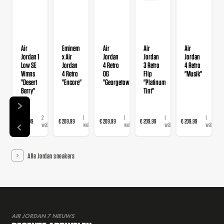
Air
Eminem
Air
Air
Air
Jordan 1
x Air
Jordan
Jordan
Jordan
Low SE
Jordan
4 Retro
3 Retro
4 Retro
Wmns
4 Retro
OG
Flip
"Musik"
"Desert
"Encore"
"Georgetown"
"Platinum
Berry"
Tint"
2
1
1
1
1
€ 139,99
€ 209,99
€ 209,99
€ 209,99
€ 209,99
webshops
webshop
webshop
webshop
webshop
Alle Jordan sneakers
AIR JORDAN 7 NIEUWS