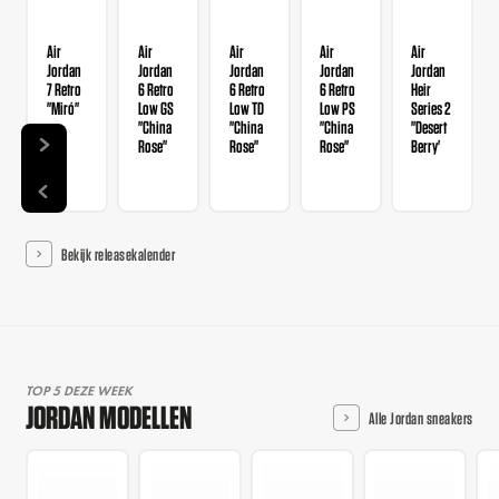
Air
Air
Air
Air
Air
Jordan
Jordan
Jordan
Jordan
Jordan
7 Retro
6 Retro
6 Retro
6 Retro
Heir
"Miró"
Low GS
Low TD
Low PS
Series 2
"China
"China
"China
"Desert
Rose"
Rose"
Rose"
Berry'
Bekijk releasekalender
TOP 5 DEZE WEEK
JORDAN MODELLEN
Alle Jordan sneakers