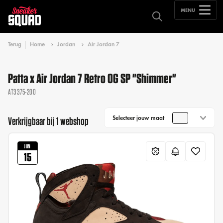
MENU
Terug
Home
Jordan
Air Jordan 7
Patta x Air Jordan 7 Retro OG SP "Shimmer"
AT3375-200
Selecteer jouw maat
Verkrijgbaar bij 1 webshop
JUN
15