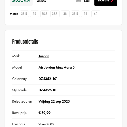
StockX
€ 85
KOPEN
vanaf
35.5
36
36.5
37.5
38
38.5
39
40
Maten
Productdetails
Merk
Jordan
Model
Air Jordan Max Aura 5
Colorway
DZ4352-101
Stylecode
DZ4352-101
Releasedatum
Vrijdag 22 sep 2023
Retailprijs
€ 89,99
Live prijs
€ 85
Vanaf