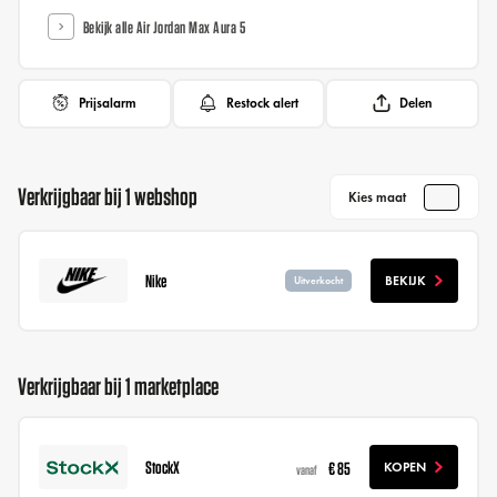
Bekijk alle Air Jordan Max Aura 5
Prijsalarm
Restock alert
Delen
Verkrijgbaar bij 1 webshop
Kies maat
Nike
BEKIJK
Uitverkocht
Verkrijgbaar bij 1 marketplace
StockX
€ 85
KOPEN
vanaf