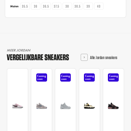
35.5
36
36.5
37.5
38
38.5
39
40
Maten
MEER JORDAN
VERGELIJKBARE SNEAKERS
Alle Jordan sneakers
Coming
Coming
Coming
Coming
soon
soon
soon
soon