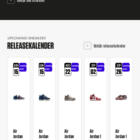
Bekijk alle artikelen
UPCOMING SNEAKERS
RELEASEKALENDER
Bekijk releasekalender
AUG
AUG
AUG
SEP
SEP
Coming
Coming
Coming
Coming
Coming
soon
soon
soon
soon
soon
15
15
22
02
26
Air
Air
Air
Air
Air
Jordan
Jordan
Jordan
Jordan 1
Jordan 1