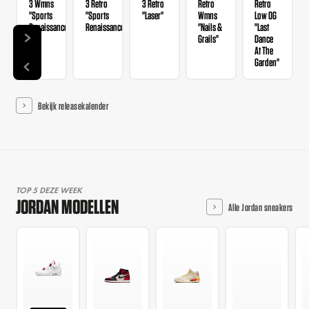
3 Wmns
3 Retro
3 Retro
Retro
Retro
"Sports
"Sports
"Laser"
Wmns
Low OG
Renaissance"
Renaissance"
"Nails &
"Last
Grails"
Dance
At The
Garden"
Bekijk releasekalender
TOP 5 DEZE WEEK
JORDAN MODELLEN
Alle Jordan sneakers