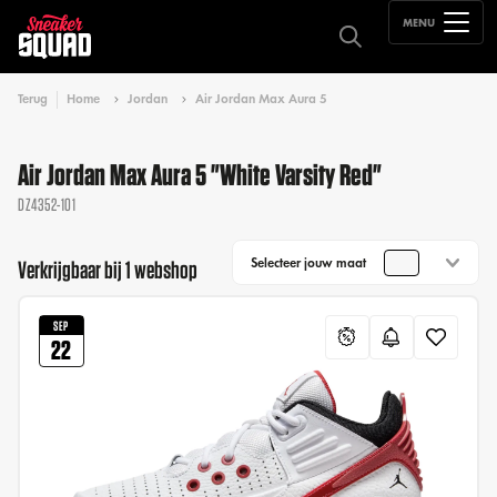
MENU
Terug
Home
Jordan
Air Jordan Max Aura 5
Air Jordan Max Aura 5 "White Varsity Red"
DZ4352-101
Selecteer jouw maat
Verkrijgbaar bij 1 webshop
SEP
22