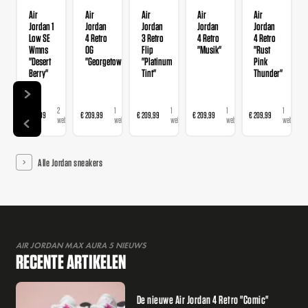
Air
Air
Air
Air
Air
Jordan 1
Jordan
Jordan
Jordan
Jordan
Low SE
4 Retro
3 Retro
4 Retro
4 Retro
Wmns
OG
Flip
"Musik"
"Rust
"Desert
"Georgetown"
"Platinum
Pink
Berry"
Tint"
Thunder"
2
1
1
1
1
€ 139,99
€ 209,99
€ 209,99
€ 209,99
€ 209,99
webshops
webshop
webshop
webshop
webshop
Alle Jordan sneakers
AIR JORDAN MAX AURA 5 NIEUWS
RECENTE ARTIKELEN
De nieuwe Air Jordan 4 Retro "Comic"