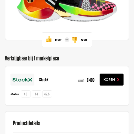
HOT
NOT
Verkrijgbaar bij 1 marketplace
StockX
€ 409
KOPEN
vanaf
43
44
47.5
Maten
Productdetails