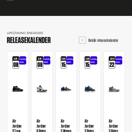
UPCOMING SNEAKERS
RELEASEKALENDER
Bekijk releasekalender
AUG
AUG
AUG
AUG
AUG
Coming
Coming
Coming
Coming
Coming
soon
soon
soon
soon
soon
08
08
15
15
22
Air
Air
Air
Air
Air
Jordan
Jordan
Jordan
Jordan
Jordan
17 Low
6 Retro
3 Wmns
3 Retro
3 Retro