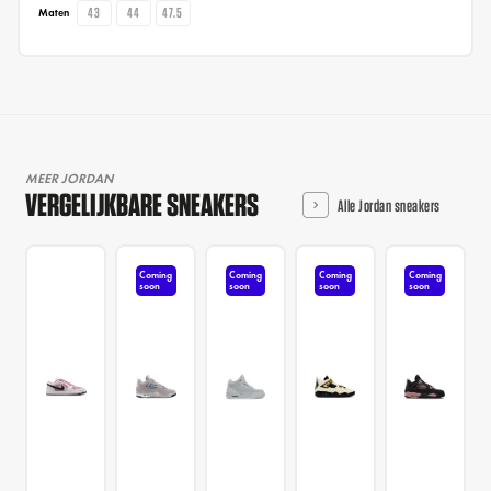
43
44
47.5
Maten
MEER JORDAN
VERGELIJKBARE SNEAKERS
Alle Jordan sneakers
Coming
Coming
Coming
Coming
soon
soon
soon
soon