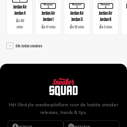
1
Nummer
Nummer
Nummer
Jordan Air
2
3
4
Jordan 4
Jordan Air
Jordan Air
Jordan Air
Jordan 1
Jordan 3
Jordan 8
👍 183
votes
👍 47 votes
👍 38 votes
👍 3 votes
Alle Jordan sneakers
Hét lifestyle sneakerplatform voor de laatste sneaker
releases, trends & tips.
FACEBOOK
INSTAGRAM