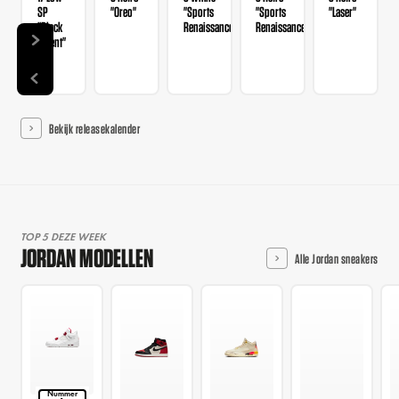
SP
"Oreo"
"Sports
"Sports
"Laser"
"Black
Renaissance"
Renaissance"
Patent"
Bekijk releasekalender
TOP 5 DEZE WEEK
JORDAN MODELLEN
Alle Jordan sneakers
Nummer