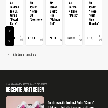
Air
Air
Air
Air
Air
Jordan 1
Jordan
Jordan
Jordan
Jordan
Low SE
4 Retro
3 Retro
4 Retro
4 Retro
Wmns
OG
Flip
"Musik"
"Rust
"Desert
"Georgetown"
"Platinum
Pink
Berry"
Tint"
Thunder"
2
1
1
1
1
€ 139,99
€ 209,99
€ 209,99
€ 209,99
€ 209,99
webshops
webshop
webshop
webshop
webshop
Alle Jordan sneakers
AIR JORDAN WHY NOT NIEUWS
RECENTE ARTIKELEN
De nieuwe Air Jordan 4 Retro "Comic"
lijkt met zijn felle kleuren zo uit een