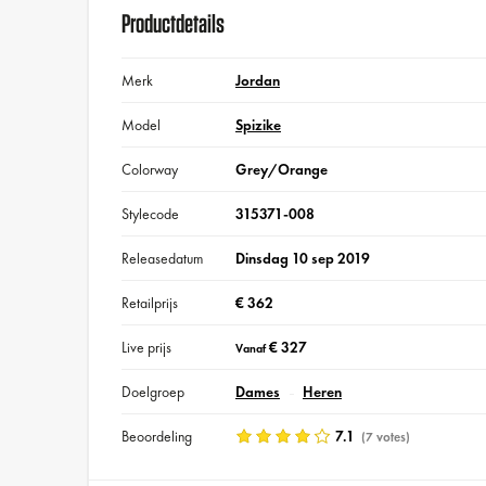
Productdetails
Merk
Jordan
Model
Spizike
Colorway
Grey/Orange
Stylecode
315371-008
Releasedatum
Dinsdag 10 sep 2019
Retailprijs
€ 362
Live prijs
€ 327
Vanaf
Doelgroep
Dames
Heren
Beoordeling
7.1
(7 votes)