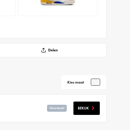
Delen
Kies maat
BEKIJK
Uitverkocht