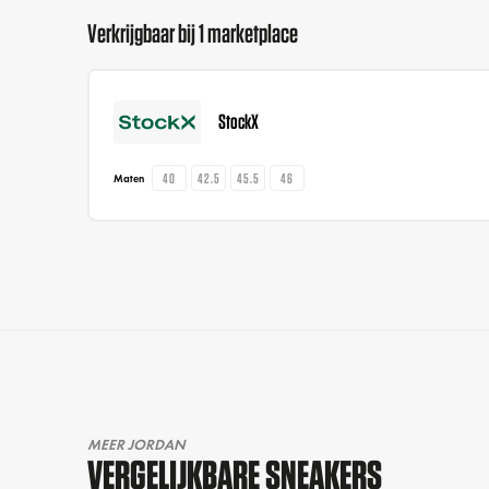
Verkrijgbaar bij 1 marketplace
StockX
40
42.5
45.5
46
Maten
MEER JORDAN
VERGELIJKBARE SNEAKERS