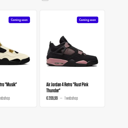
Coming soon
Coming soon
etro "Musik"
Air Jordan 4 Retro "Rust Pink
Air Jorda
Thunder"
Dance At
webshop
€ 209,99
1 webshop
€ 861