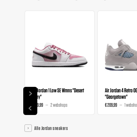
Air Jordan 1 Low SE Wmns "Desert
Air Jordan 4 Retro O
Berry"
"Georgetown"
€ 139,99
2 webshops
€ 209,99
1 websh
Alle Jordan sneakers