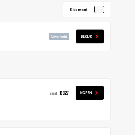
Kies maat
BEKIJK
Uitverkocht
€ 327
KOPEN
vanaf