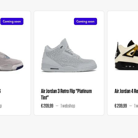
Coming soon
Coming soon
G
Air Jordan 3 Retro Flip "Platinum
Air Jordan 4 R
Tint"
op
€ 209,99
1 webshop
€ 209,99
1 