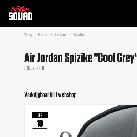
Terug
Home
Jordan
Spizike
Air Jordan Spizike "Cool Grey
315371-008
Verkrijgbaar bij 1 webshop
SEP
10