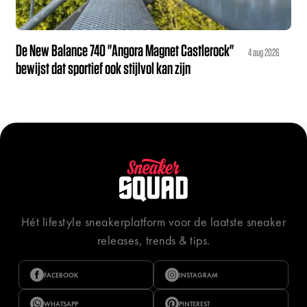
De New Balance 740 "Angora Magnet Castlerock"
4 aug 2026
bewijst dat sportief ook stijlvol kan zijn
Hét lifestyle sneakerplatform voor de laatste sneaker
releases, trends & tips.
FACEBOOK
INSTAGRAM
WHATSAPP
PINTEREST