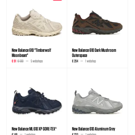
New Balance 610 "Timberwolf
New Balance 610 Dark Mushroom
Moonbeam"
Outerspace
€ 91
€ 130
5 webshops
€ 204
1 webshop
New Balance ML 610 XP GORE-TEX®
New Balance 610 Aluminum Grey
€ 149
1 webshop
€ 233
1 webshop