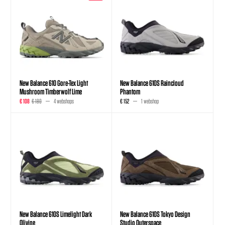
New Balance 610 Gore-Tex Light
New Balance 610S Raincloud
Mushroom Timberwolf Lime
Phantom
€ 108
€ 180
4 webshops
€ 152
1 webshop
New Balance 610S Limelight Dark
New Balance 610S Tokyo Design
Olivine
Studio Outerspace