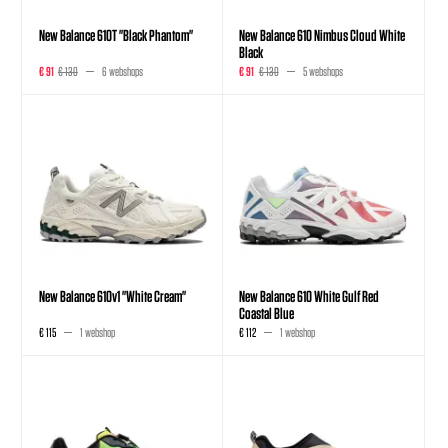
New Balance 610T "Black Phantom"
New Balance 610 Nimbus Cloud White
Black
€ 91
€ 130
6 webshops
€ 91
€ 130
5 webshops
New Balance 610v1 "White Cream"
New Balance 610 White Gulf Red
Coastal Blue
€ 115
1 webshop
€ 112
1 webshop