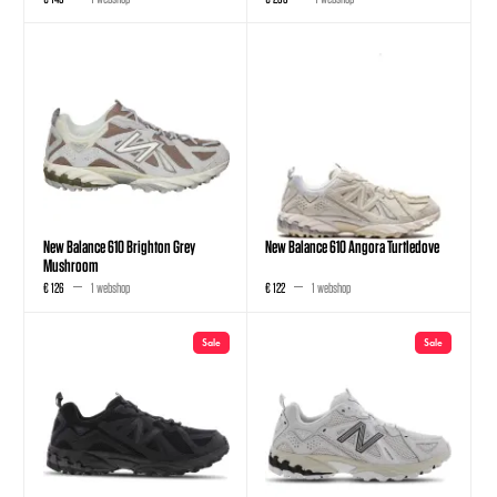
New Balance 610 Brighton Grey
New Balance 610 Angora Turtledove
Mushroom
€ 126
1 webshop
€ 122
1 webshop
Sale
Sale