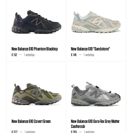
New Balance 610 Phantom Blacktop
New Balance 610 "Sandstone"
€ 152
1 webshop
€ 146
1 webshop
New Balance 610 Covert Green
New Balance 610 Gore-Tex Grey Matter
Castlerock
€ 377
1 webshop
€ 265
1 webshop