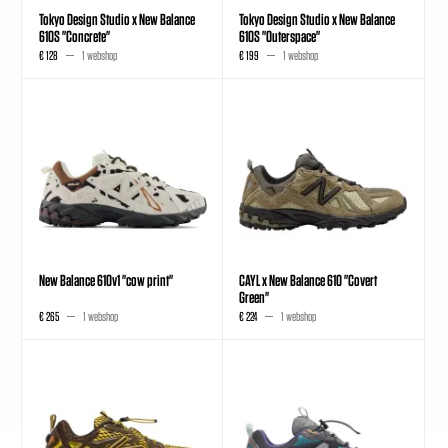
Tokyo Design Studio x New Balance
Tokyo Design Studio x New Balance
610S "Concrete"
610S "Outerspace"
€ 128
1 webshop
€ 199
1 webshop
New Balance 610v1 "cow print"
CAYL x New Balance 610 "Covert
Green"
€ 265
1 webshop
€ 224
1 webshop