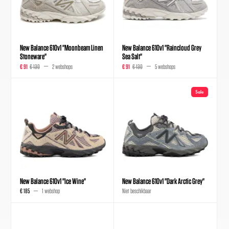
New Balance 610v1 "Moonbeam Linen
New Balance 610v1 "Raincloud Grey
Stoneware"
Sea Salt"
€ 91
€ 130
2 webshops
€ 91
€ 130
5 webshops
Sale
New Balance 610v1 "Ice Wine"
New Balance 610v1 "Dark Arctic Grey"
€ 185
1 webshop
Niet beschikbaar