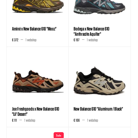
Aminé x New Balance 610 "Mooz"
Bodega x New Balance 610
"Anthracite Aquifer"
€ 372
1 webshop
€ 197
1 webshop
Joe Freshgoods x New Balance 610
New Balance 610 "Aluminum / Black"
"Lil' Desert"
€ 111
1 webshop
€ 106
1 webshop
Sale