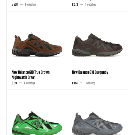
€ 250
1 webshop
€ 273
1 webshop
New Balance 610 True Brown
New Balance 610 Burgundy
Nightwatch Green
€ 39
1 webshop
€ 144
1 webshop