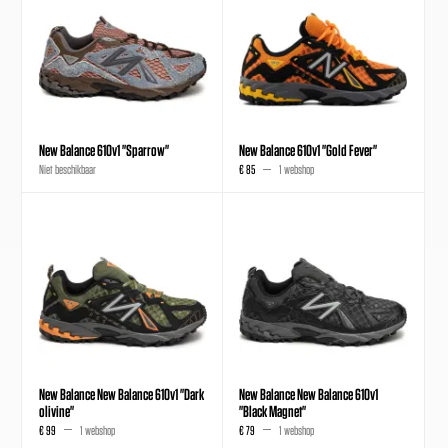
New Balance 610v1 "Sparrow"
New Balance 610v1 "Gold Fever"
Niet beschikbaar
€ 85
1 webshop
New Balance New Balance 610v1 "Dark
New Balance New Balance 610v1
olivine"
"Black Magnet"
€ 99
1 webshop
€ 79
1 webshop