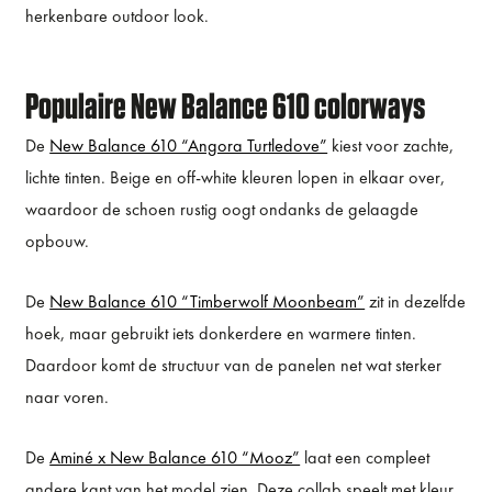
herkenbare outdoor look.
Populaire New Balance 610 colorways
De
New Balance 610 “Angora Turtledove”
kiest voor zachte,
lichte tinten. Beige en off-white kleuren lopen in elkaar over,
waardoor de schoen rustig oogt ondanks de gelaagde
opbouw.
De
New Balance 610 “Timberwolf Moonbeam”
zit in dezelfde
hoek, maar gebruikt iets donkerdere en warmere tinten.
Daardoor komt de structuur van de panelen net wat sterker
naar voren.
De
Aminé x New Balance 610 “Mooz”
laat een compleet
andere kant van het model zien. Deze collab speelt met kleur