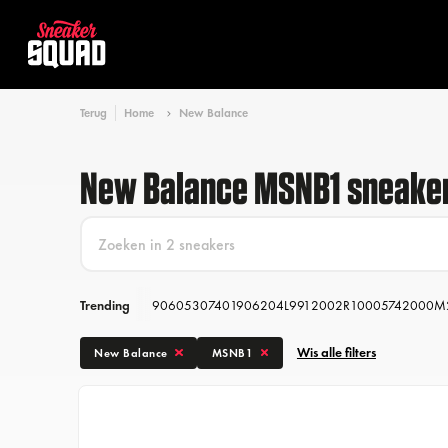
Terug
Home
New Balance
New Balance MSNB1 sneake
Trending
9060
530
740
1906
204L
991
2002R
1000
574
2000
M
Wis alle filters
New Balance
MSNB1