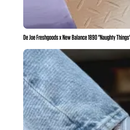
De Joe Freshgoods x New Balance 1890 "Naughty Things" 