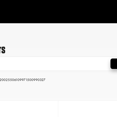
rs
2002
550
610
997
1500
990
327