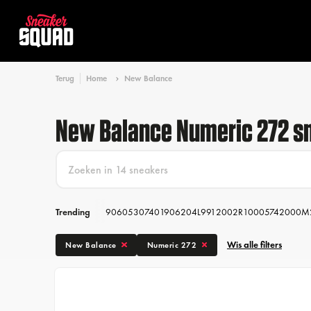
Terug
Home
New Balance
New Balance Numeric 272 s
Trending
9060
530
740
1906
204L
991
2002R
1000
574
2000
M
Wis alle filters
New Balance
Numeric 272