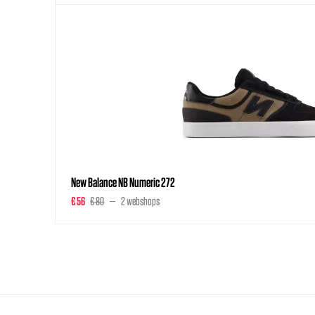
New Balance NB Numeric 272
€ 56
€ 80
2 webshops