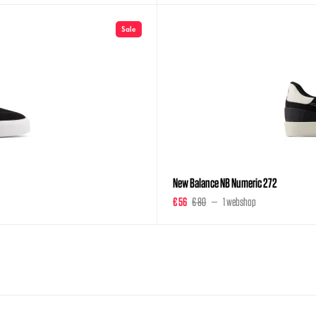
Sale
New Balance NB Numeric 272
€ 56
€ 80
1 webshop