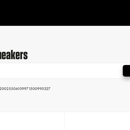
neakers
2002
550
610
997
1500
990
327