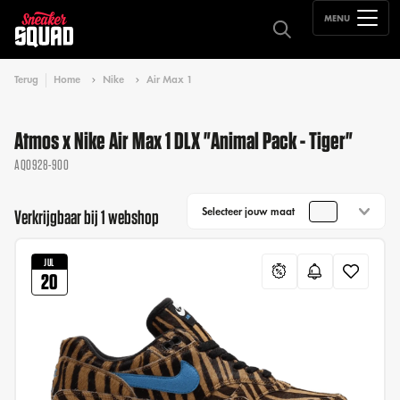
MENU
Terug
Home
Nike
Air Max 1
Atmos x Nike Air Max 1 DLX "Animal Pack - Tiger"
AQ0928-900
Selecteer jouw maat
Verkrijgbaar bij 1 webshop
JUL
20