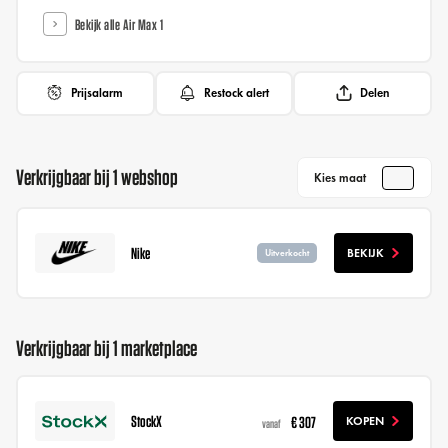
Bekijk alle Air Max 1
Prijsalarm
Restock alert
Delen
Verkrijgbaar bij 1 webshop
Kies maat
Nike
BEKIJK
Uitverkocht
Verkrijgbaar bij 1 marketplace
StockX
€ 307
KOPEN
vanaf