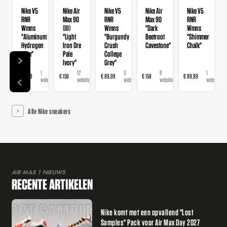
Nike V5
Nike Air
Nike V5
Nike Air
Nike V5
RNR
Max 90
RNR
Max 90
RNR
Wmns
(III)
Wmns
"Dark
Wmns
"Aluminum
"Light
"Burgundy
Beetroot
"Shimmer
Hydrogen
Iron Ore
Crush
Cavestone"
Chalk"
Blue"
Pale
College
Ivory"
Grey"
1
12
3
6
1
€ 89,99
€ 159
€ 89,99
€ 159
€ 89,99
webshop
webshops
webshops
webshops
webshop
Alle Nike sneakers
AIR MAX 1 NIEUWS
RECENTE ARTIKELEN
Nike komt met een opvallend "Lost
Samples" Pack voor Air Max Day 2027