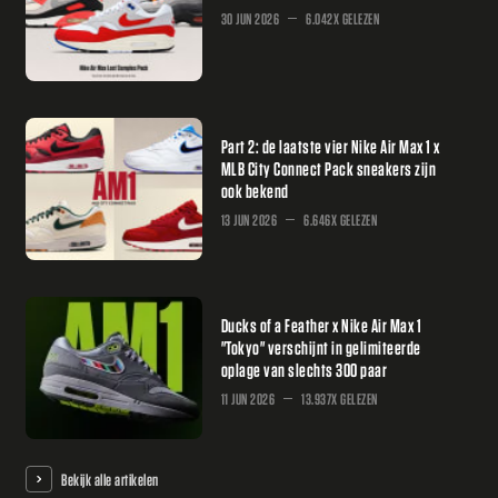
30 JUN 2026
6.042X GELEZEN
Part 2: de laatste vier Nike Air Max 1 x
MLB City Connect Pack sneakers zijn
ook bekend
13 JUN 2026
6.646X GELEZEN
Ducks of a Feather x Nike Air Max 1
"Tokyo" verschijnt in gelimiteerde
oplage van slechts 300 paar
11 JUN 2026
13.937X GELEZEN
Bekijk alle artikelen