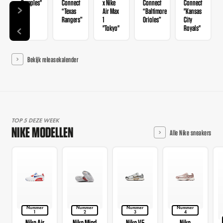
Samples"
Connect
x Nike
Connect
Connect
“Texas
Air Max
“Baltimore
"Kansas
Rangers”
1
Orioles”
City
"Tokyo"
Royals"
Bekijk releasekalender
TOP 5 DEZE WEEK
NIKE MODELLEN
Alle Nike sneakers
Nummer
Nummer
Nummer
Nummer
1
2
3
4
Nike Air
Nike Mind
Nike V5
Nike