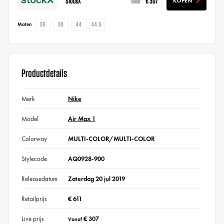
StockX
€ 307
KOPEN
vanaf
36
38
44
44.5
Maten
Productdetails
Merk
Nike
Model
Air Max 1
Colorway
MULTI-COLOR/MULTI-COLOR
Stylecode
AQ0928-900
Releasedatum
Zaterdag 20 jul 2019
Retailprijs
€ 611
Live prijs
€ 307
Vanaf