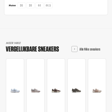
36
38
44
44.5
Maten
MEER NIKE
VERGELIJKBARE SNEAKERS
Alle Nike sneakers