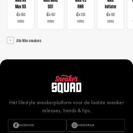
Max 90
001
RNR
Initiator
👍 852
👍 457
👍 234
👍 192
votes
votes
votes
votes
Alle Nike sneakers
Hét lifestyle sneakerplatform voor de laatste sneaker
releases, trends & tips.
FACEBOOK
INSTAGRAM