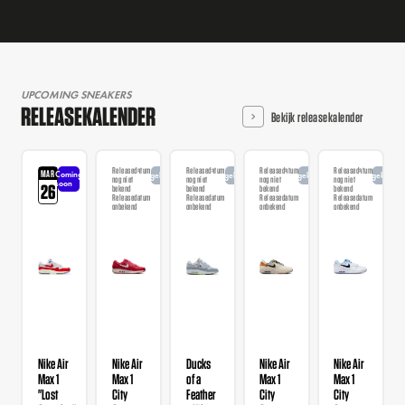
UPCOMING SNEAKERS
RELEASEKALENDER
Bekijk releasekalender
Releasedatum
Releasedatum
Releasedatum
Releasedatum
MAR
Coming
Aangekondigd
Aangekondigd
Aangekondigd
Aangekondi
nog niet
nog niet
nog niet
nog niet
soon
26
bekend
bekend
bekend
bekend
Releasedatum
Releasedatum
Releasedatum
Releasedatum
onbekend
onbekend
onbekend
onbekend
Nike Air
Nike Air
Ducks
Nike Air
Nike Air
Max 1
Max 1
of a
Max 1
Max 1
"Lost
City
Feather
City
City