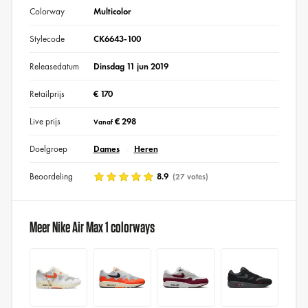
Colorway
Multicolor
Stylecode
CK6643-100
Releasedatum
Dinsdag 11 jun 2019
Retailprijs
€ 170
Live prijs
€ 298
Vanaf
Doelgroep
Dames
Heren
Beoordeling
8.9
(27 votes)
Meer Nike Air Max 1 colorways