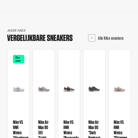
MEER NIKE
VERGELIJKBARE SNEAKERS
Alle Nike sneakers
Out
now
Nike V5
Nike Air
Nike V5
Nike Air
Nike V5
RNR
Max 90
RNR
Max 90
RNR
Wmns
(III)
Wmns
"Dark
Wmns
"Aluminum
"Light
"Burgundy
Beetroot
"Shimmer