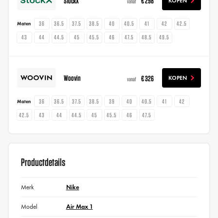
StockX
€ 298
KOPEN
vanaf
36
36.5
37.5
38.5
40
40.5
41
42
42.5
Maten
43
44
44.5
45
45.5
46
47.5
48.5
49.5
Woovin
€ 326
KOPEN
vanaf
36
36.5
37.5
38.5
39
40
40.5
41
42
Maten
42.5
43
44
44.5
45
45.5
46
47.5
Productdetails
Merk
Nike
Model
Air Max 1