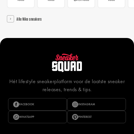
Alle Nike sneakers
Hét lifestyle sneakerplatform voor de laatste sneaker
releases, trends & tips.
FACEBOOK
INSTAGRAM
WHATSAPP
PINTEREST