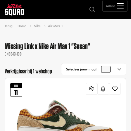
MENU
Terug
Home
Nike
Air Max 1
Missing Link x Nike Air Max 1 "Susan"
CK6643-100
Selecteer jouw maat
Verkrijgbaar bij 1 webshop
JUN
11