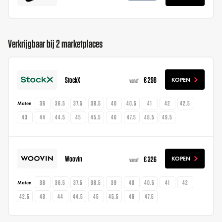
Verkrijgbaar bij 2 marketplaces
StockX
€ 298
KOPEN
vanaf
36
36.5
37.5
38.5
40
40.5
41
42
42.5
Maten
43
44
44.5
45
45.5
46
47.5
48.5
49.5
Woovin
€ 326
KOPEN
vanaf
36
36.5
37.5
38.5
39
40
40.5
41
42
Maten
42.5
43
44
44.5
45
45.5
46
47.5