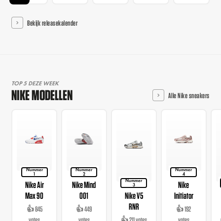
Bekijk releasekalender
TOP 5 DEZE WEEK
NIKE MODELLEN
Alle Nike sneakers
Nummer
Nummer
Nummer
1
2
4
Nummer
Nike Air
Nike Mind
Nike
3
Max 90
001
Nike V5
Initiator
RNR
👍 845
👍 449
👍 192
votes
votes
👍 211 votes
votes