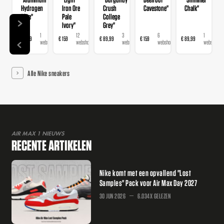
Hydrogen
Iron Ore
Crush
Cavestone"
Chalk"
Blue"
Pale
College
Ivory"
Grey"
1
12
3
6
1
€ 89,99
€ 159
€ 89,99
€ 159
€ 89,99
webshop
webshops
webshops
webshops
webshop
Alle Nike sneakers
AIR MAX 1 NIEUWS
RECENTE ARTIKELEN
Nike komt met een opvallend "Lost
Samples" Pack voor Air Max Day 2027
30 JUN 2026
6.034X GELEZEN