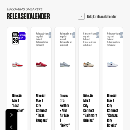
UPCOMING SNEAKERS
RELEASEKALENDER
Bekijk releasekalender
Releasedatum
Releasedatum
Releasedatum
Releasedatum
MAR
Coming
Aangekondigd
Aangekondigd
Aangekondigd
Aangekondi
nog niet
nog niet
nog niet
nog niet
soon
26
bekend
bekend
bekend
bekend
Releasedatum
Releasedatum
Releasedatum
Releasedatum
onbekend
onbekend
onbekend
onbekend
Nike Air
Nike Air
Ducks
Nike Air
Nike Air
Max 1
Max 1
of a
Max 1
Max 1
"Lost
City
Feather
City
City
Samples"
Connect
x Nike
Connect
Connect
“Texas
Air Max
“Baltimore
"Kansas
Rangers”
1
Orioles”
City
"Tokyo"
Royals"