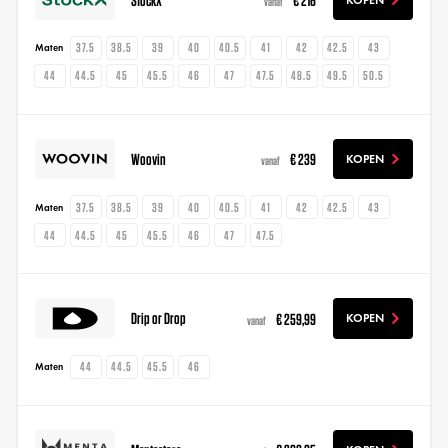
vanaf
37.5
38.5
39
40
40.5
41
42
42.5
43
Maten
44
44.5
45
45.5
46
47
47.5
48.5
49.5
50.5
Woovin
€ 239
KOPEN
vanaf
37.5
38.5
39
40
40.5
41
42
42.5
43
Maten
44
44.5
45
45.5
46
47
47.5
Drip or Drop
€ 259,99
KOPEN
vanaf
44
44.5
45.5
46
Maten