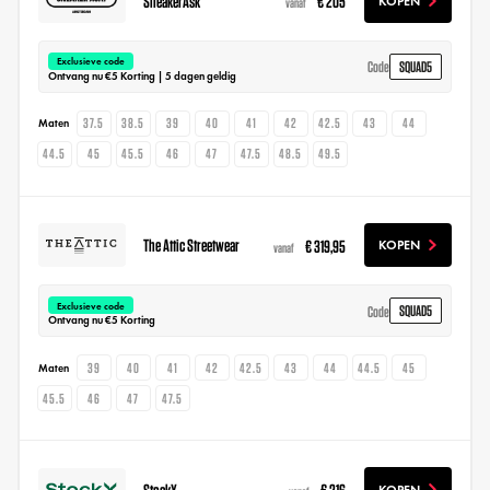
SneakerAsk
€ 205
KOPEN
vanaf
Exclusieve code
SQUAD5
Code
Ontvang nu €5 Korting | 5 dagen geldig
37.5
38.5
39
40
41
42
42.5
43
44
Maten
44.5
45
45.5
46
47
47.5
48.5
49.5
The Attic Streetwear
€ 319,95
KOPEN
vanaf
Exclusieve code
SQUAD5
Code
Ontvang nu €5 Korting
39
40
41
42
42.5
43
44
44.5
45
Maten
45.5
46
47
47.5
StockX
€ 216
KOPEN