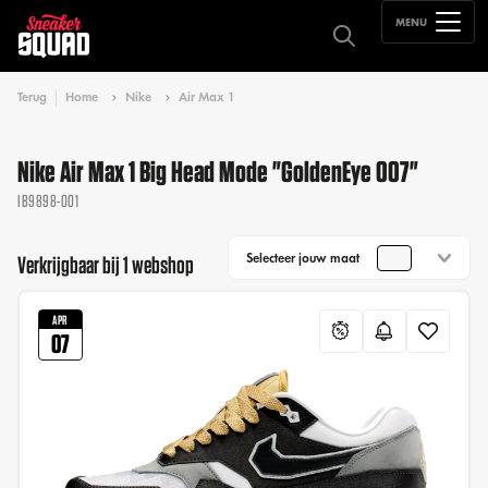
MENU
Terug
Home
Nike
Air Max 1
Nike Air Max 1 Big Head Mode "GoldenEye 007"
IB9898-001
Selecteer jouw maat
Verkrijgbaar bij 1 webshop
APR
07