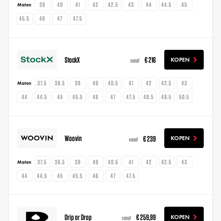
39
40
41
42
42.5
43
44
44.5
45
Maten
45.5
46
47
47.5
StockX
€ 216
KOPEN
vanaf
37.5
38.5
39
40
40.5
41
42
42.5
43
Maten
44
44.5
45
45.5
46
47
47.5
48.5
49.5
50.5
Woovin
€ 239
KOPEN
vanaf
37.5
38.5
39
40
40.5
41
42
42.5
43
Maten
44
44.5
45
45.5
46
47
47.5
Drip or Drop
€ 259,99
KOPEN
vanaf