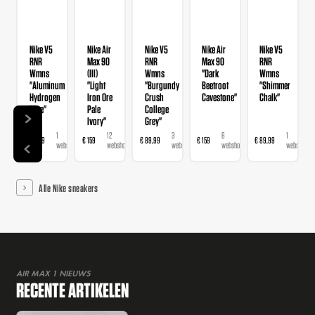
Nike V5
Nike Air
Nike V5
Nike Air
Nike V5
RNR
Max 90
RNR
Max 90
RNR
Wmns
(III)
Wmns
"Dark
Wmns
"Aluminum
"Light
"Burgundy
Beetroot
"Shimmer
Hydrogen
Iron Ore
Crush
Cavestone"
Chalk"
Blue"
Pale
College
Ivory"
Grey"
1
12
3
6
1
€ 89,99
€ 159
€ 89,99
€ 159
€ 89,99
webshop
webshops
webshops
webshops
webshop
Alle Nike sneakers
AIR MAX 1 NIEUWS
RECENTE ARTIKELEN