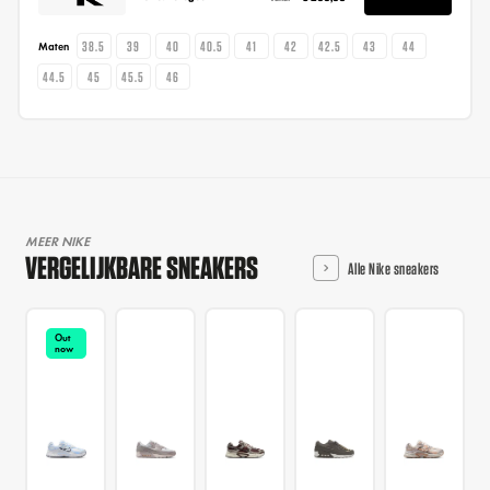
38.5
39
40
40.5
41
42
42.5
43
44
Maten
44.5
45
45.5
46
MEER NIKE
VERGELIJKBARE SNEAKERS
Alle Nike sneakers
Out
now