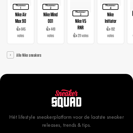
Nummer
Nummer
Nummer
1
2
4
Nummer
Nike Air
Nike Mind
Nike
3
Max 90
001
Nike V5
Initiator
RNR
👍 845
👍 449
👍 192
votes
votes
👍 211 votes
votes
Alle Nike sneakers
Hét lifestyle sneakerplatform voor de laatste sneaker
releases, trends & tips.