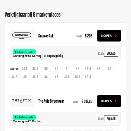
Verkrijgbaar bij 8 marketplaces
SneakerAsk
€ 205
KOPEN
vanaf
Exclusieve code
SQUAD5
Code
Ontvang nu €5 Korting | 5 dagen geldig
37.5
38.5
39
40
41
42
42.5
43
44
Maten
44.5
45
45.5
46
47
47.5
48.5
49.5
The Attic Streetwear
€ 319,95
KOPEN
vanaf
Exclusieve code
SQUAD5
Code
Ontvang nu €5 Korting