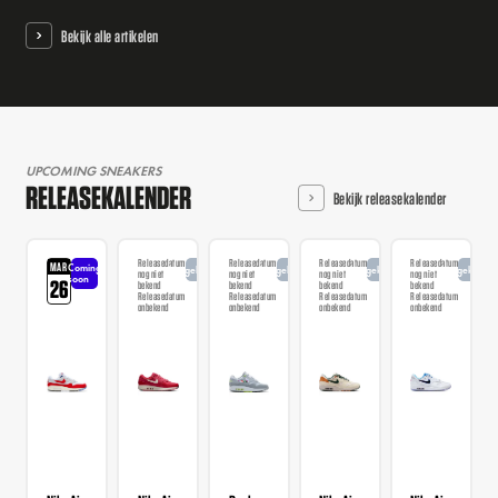
Bekijk alle artikelen
UPCOMING SNEAKERS
RELEASEKALENDER
Bekijk releasekalender
Releasedatum
Releasedatum
Releasedatum
Releasedatum
MAR
Coming
Aangekondigd
Aangekondigd
Aangekondigd
Aangekondi
nog niet
nog niet
nog niet
nog niet
soon
26
bekend
bekend
bekend
bekend
Releasedatum
Releasedatum
Releasedatum
Releasedatum
onbekend
onbekend
onbekend
onbekend