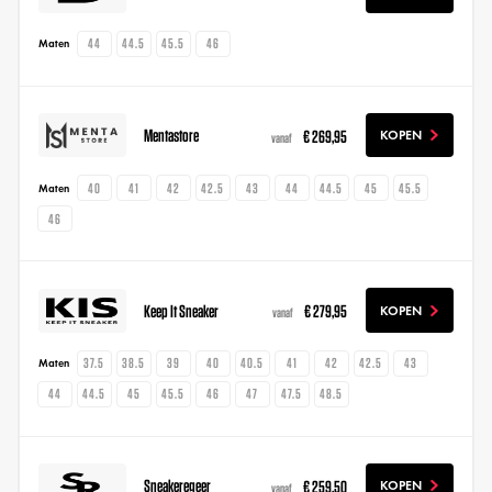
44
44.5
45.5
46
Maten
Mentastore
€ 269,95
KOPEN
vanaf
40
41
42
42.5
43
44
44.5
45
45.5
Maten
46
Keep It Sneaker
€ 279,95
KOPEN
vanaf
37.5
38.5
39
40
40.5
41
42
42.5
43
Maten
44
44.5
45
45.5
46
47
47.5
48.5
Sneakeregeer
€ 259,50
KOPEN
vanaf