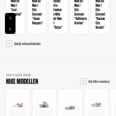
Nike Air
Nike Air
Ducks
Nike Air
Nike Air
Max 1
Max 1
of a
Max 1
Max 1
"Lost
City
Feather
City
City
Samples"
Connect
x Nike
Connect
Connect
“Texas
Air Max
“Baltimore
"Kansas
Rangers”
1
Orioles”
City
"Tokyo"
Royals"
Bekijk releasekalender
TOP 5 DEZE WEEK
NIKE MODELLEN
Alle Nike sneakers