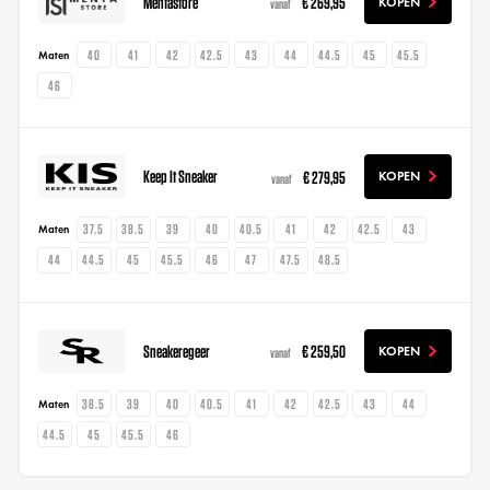
Mentastore
€ 269,95
KOPEN
vanaf
40
41
42
42.5
43
44
44.5
45
45.5
Maten
46
Keep It Sneaker
€ 279,95
KOPEN
vanaf
37.5
38.5
39
40
40.5
41
42
42.5
43
Maten
44
44.5
45
45.5
46
47
47.5
48.5
Sneakeregeer
€ 259,50
KOPEN
vanaf
38.5
39
40
40.5
41
42
42.5
43
44
Maten
44.5
45
45.5
46