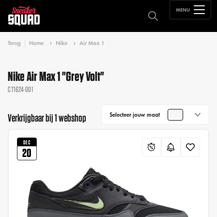
MENU
Terug
Home
Nike
Air Max 1
Nike Air Max 1 "Grey Volt"
CT1624-001
Selecteer jouw maat
Verkrijgbaar bij 1 webshop
DEC
20