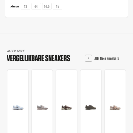
43
44
44.5
45
Maten
MEER NIKE
VERGELIJKBARE SNEAKERS
Alle Nike sneakers