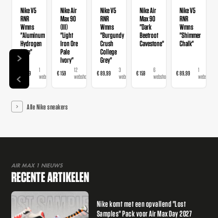
Nike V5
Nike Air
Nike V5
Nike Air
Nike V5
RNR
Max 90
RNR
Max 90
RNR
Wmns
(III)
Wmns
"Dark
Wmns
"Aluminum
"Light
"Burgundy
Beetroot
"Shimmer
Hydrogen
Iron Ore
Crush
Cavestone"
Chalk"
Blue"
Pale
College
Ivory"
Grey"
1
12
3
6
1
€ 89,99
€ 159
€ 89,99
€ 159
€ 89,99
€ 
webshop
webshops
webshops
webshops
webshop
Alle Nike sneakers
AIR MAX 1 NIEUWS
RECENTE ARTIKELEN
Nike komt met een opvallend "Lost
Samples" Pack voor Air Max Day 2027