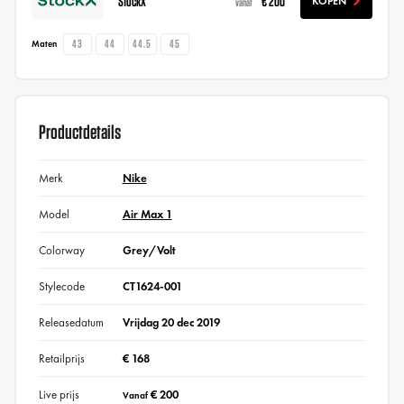
StockX
€ 200
KOPEN
vanaf
43
44
44.5
45
Maten
Productdetails
Merk
Nike
Model
Air Max 1
Colorway
Grey/Volt
Stylecode
CT1624-001
Releasedatum
Vrijdag 20 dec 2019
Retailprijs
€ 168
Live prijs
€ 200
Vanaf