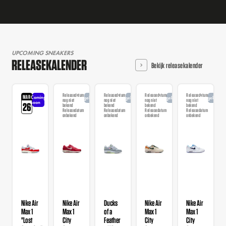
UPCOMING SNEAKERS
RELEASEKALENDER
Bekijk releasekalender
Releasedatum
Releasedatum
Releasedatum
Releasedatum
MAR
Coming
Aangekondigd
Aangekondigd
Aangekondigd
Aangekondi
nog niet
nog niet
nog niet
nog niet
soon
26
bekend
bekend
bekend
bekend
Releasedatum
Releasedatum
Releasedatum
Releasedatum
onbekend
onbekend
onbekend
onbekend
Nike Air
Nike Air
Ducks
Nike Air
Nike Air
Max 1
Max 1
of a
Max 1
Max 1
"Lost
City
Feather
City
City