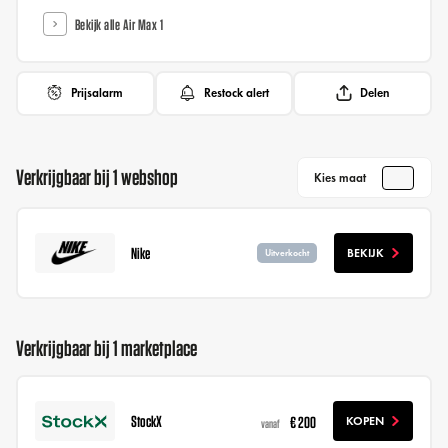
Bekijk alle Air Max 1
Prijsalarm
Restock alert
Delen
Verkrijgbaar bij 1 webshop
Kies maat
Nike
BEKIJK
Uitverkocht
Verkrijgbaar bij 1 marketplace
StockX
€ 200
KOPEN
vanaf