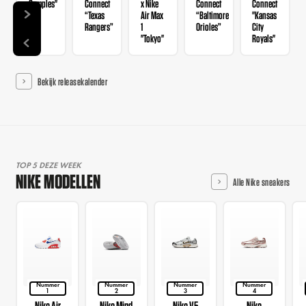
Samples"
Connect
x Nike
Connect
Connect
“Texas
Air Max
“Baltimore
"Kansas
Rangers”
1
Orioles”
City
"Tokyo"
Royals"
Bekijk releasekalender
TOP 5 DEZE WEEK
NIKE MODELLEN
Alle Nike sneakers
Nummer
Nummer
Nummer
Nummer
1
2
3
4
Nike Air
Nike Mind
Nike V5
Nike