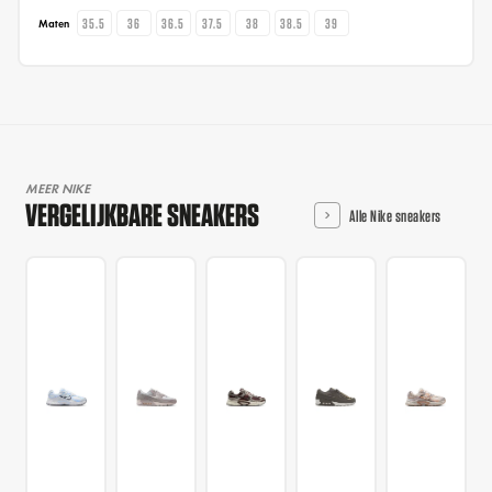
35.5
36
36.5
37.5
38
38.5
39
Maten
MEER NIKE
VERGELIJKBARE SNEAKERS
Alle Nike sneakers