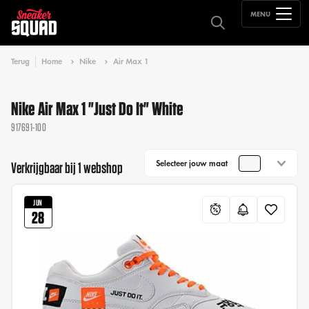
MENU
Terug
Home
Nike
Air Max 1
Nike Air Max 1 "Just Do It" White
917691-100
Selecteer jouw maat
Verkrijgbaar bij 1 webshop
JUN
28