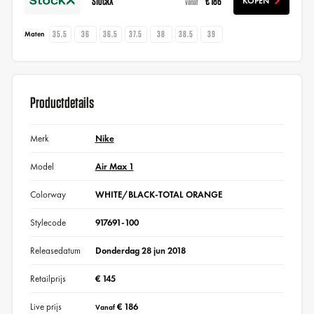
StockX
€ 186
KOPEN
vanaf
35.5
36
36.5
37.5
38
38.5
39
Maten
Productdetails
Merk
Nike
Model
Air Max 1
Colorway
WHITE/BLACK-TOTAL ORANGE
Stylecode
917691-100
Releasedatum
Donderdag 28 jun 2018
Retailprijs
€ 145
Live prijs
€ 186
Vanaf