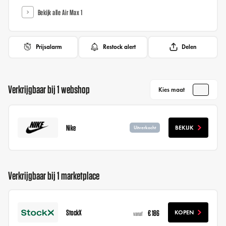
Bekijk alle Air Max 1
Prijsalarm
Restock alert
Delen
Verkrijgbaar bij 1 webshop
Kies maat
Nike
BEKIJK
Uitverkocht
Verkrijgbaar bij 1 marketplace
StockX
€ 186
KOPEN
vanaf