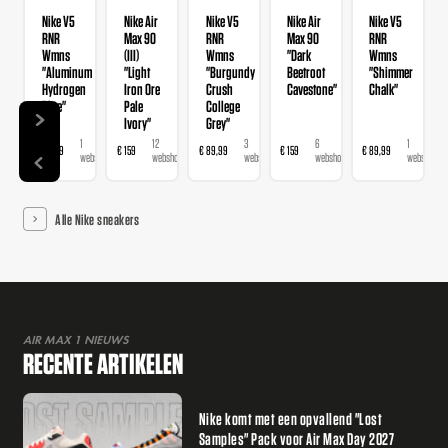
Nike V5
Nike Air
Nike V5
Nike Air
Nike V5
RNR
Max 90
RNR
Max 90
RNR
Wmns
(III)
Wmns
"Dark
Wmns
"Aluminum
"Light
"Burgundy
Beetroot
"Shimmer
Hydrogen
Iron Ore
Crush
Cavestone"
Chalk"
Blue"
Pale
College
Ivory"
Grey"
1
12
3
6
1
€ 89,99
€ 159
€ 89,99
€ 159
€ 89,99
webshop
webshops
webshops
webshops
webshop
Alle Nike sneakers
AIR MAX 1 NIEUWS
RECENTE ARTIKELEN
Nike komt met een opvallend "Lost
Samples" Pack voor Air Max Day 2027