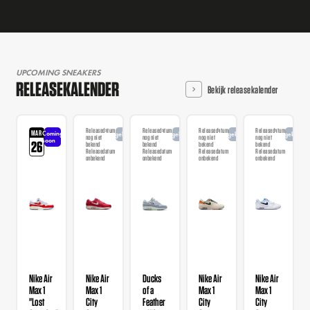
UPCOMING SNEAKERS
RELEASEKALENDER
Bekijk releasekalender
Releasedatum
Releasedatum
Releasedatum
Releasedatum
MAR
Coming
Aangekondigd
Aangekondigd
Aangekondigd
Aangekondi
nog niet
nog niet
nog niet
nog niet
soon
26
bekend
bekend
bekend
bekend
Releasedatum
Releasedatum
Releasedatum
Releasedatum
onbekend
onbekend
onbekend
onbekend
Nike Air
Nike Air
Ducks
Nike Air
Nike Air
Max 1
Max 1
of a
Max 1
Max 1
"Lost
City
Feather
City
City