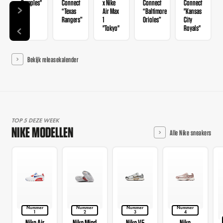
Samples"
Connect
x Nike
Connect
Connect
“Texas
Air Max
“Baltimore
"Kansas
Rangers”
1
Orioles”
City
"Tokyo"
Royals"
Bekijk releasekalender
TOP 5 DEZE WEEK
NIKE MODELLEN
Alle Nike sneakers
Nummer
Nummer
Nummer
Nummer
1
2
3
4
Nike Air
Nike Mind
Nike V5
Nike