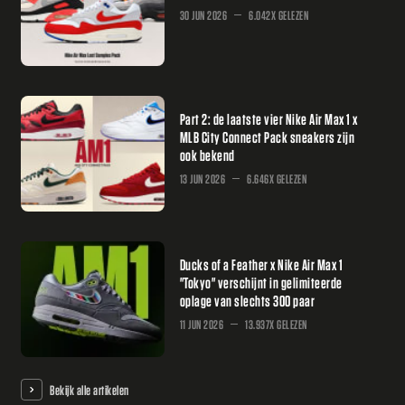
30 JUN 2026
6.042X GELEZEN
Part 2: de laatste vier Nike Air Max 1 x
MLB City Connect Pack sneakers zijn
ook bekend
13 JUN 2026
6.646X GELEZEN
Ducks of a Feather x Nike Air Max 1
"Tokyo" verschijnt in gelimiteerde
oplage van slechts 300 paar
11 JUN 2026
13.937X GELEZEN
Bekijk alle artikelen