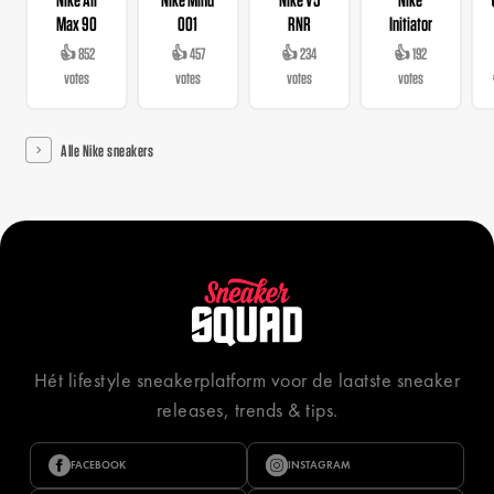
Max 90
001
RNR
Initiator
👍 852
👍 457
👍 234
👍 192
votes
votes
votes
votes
Alle Nike sneakers
Hét lifestyle sneakerplatform voor de laatste sneaker
releases, trends & tips.
FACEBOOK
INSTAGRAM