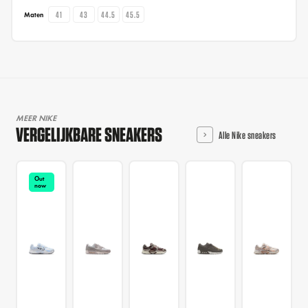
41
43
44.5
45.5
Maten
MEER NIKE
VERGELIJKBARE SNEAKERS
Alle Nike sneakers
Out
now