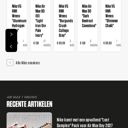
Nike V5
Nike Air
Nike V5
Nike Air
Nike V5
RNR
Max 90
RNR
Max 90
RNR
Wmns
(III)
Wmns
"Dark
Wmns
"Aluminum
"Light
"Burgundy
Beetroot
"Shimmer
Hydrogen
Iron Ore
Crush
Cavestone"
Chalk"
Blue"
Pale
College
Ivory"
Grey"
1
12
3
6
1
€ 89,99
€ 159
€ 89,99
€ 159
€ 89,99
webshop
webshops
webshops
webshops
webshop
Alle Nike sneakers
AIR MAX 1 NIEUWS
RECENTE ARTIKELEN
Nike komt met een opvallend "Lost
Samples" Pack voor Air Max Day 2027