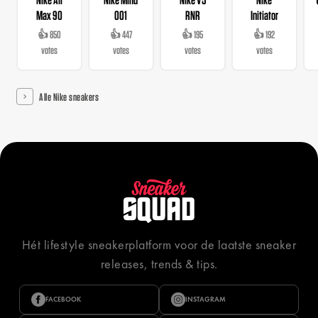
Max 90
001
RNR
Initiator
👍 850
👍 447
👍 195
👍 192
votes
votes
votes
votes
Alle Nike sneakers
Hét lifestyle sneakerplatform voor de laatste sneaker
releases, trends & tips.
FACEBOOK
INSTAGRAM