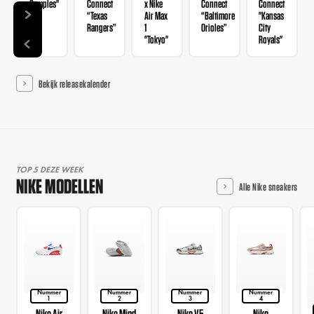
Samples"
Connect
x Nike
Connect
Connect
“Texas
Air Max
“Baltimore
"Kansas
Rangers”
1
Orioles”
City
"Tokyo"
Royals"
Bekijk releasekalender
TOP 5 DEZE WEEK
NIKE MODELLEN
Alle Nike sneakers
Nummer
Nummer
Nummer
Nummer
1
2
3
4
Nike Air
Nike Mind
Nike V5
Nike