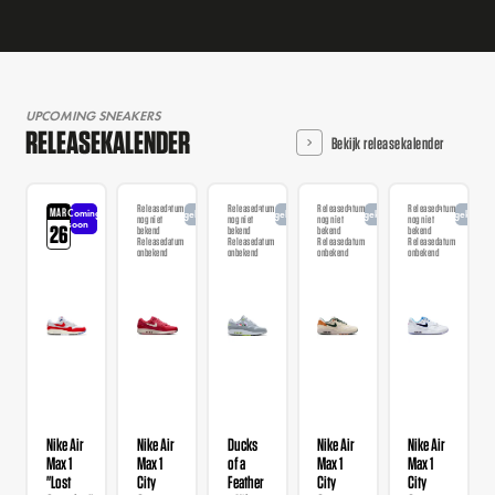
UPCOMING SNEAKERS
RELEASEKALENDER
Bekijk releasekalender
Releasedatum
Releasedatum
Releasedatum
Releasedatum
MAR
Coming
Aangekondigd
Aangekondigd
Aangekondigd
Aangekondi
nog niet
nog niet
nog niet
nog niet
soon
26
bekend
bekend
bekend
bekend
Releasedatum
Releasedatum
Releasedatum
Releasedatum
onbekend
onbekend
onbekend
onbekend
Nike Air
Nike Air
Ducks
Nike Air
Nike Air
Max 1
Max 1
of a
Max 1
Max 1
"Lost
City
Feather
City
City