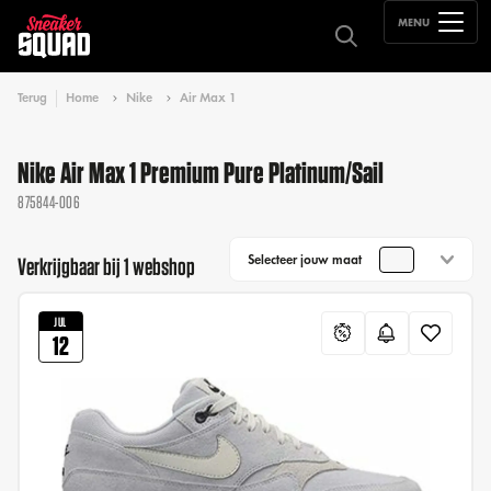
MENU
Terug
Home
Nike
Air Max 1
Nike Air Max 1 Premium Pure Platinum/Sail
875844-006
Selecteer jouw maat
Verkrijgbaar bij 1 webshop
JUL
12