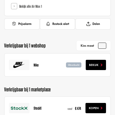
Bekijk alle Air Max 1
Prijsalarm
Restock alert
Delen
Verkrijgbaar bij 1 webshop
Kies maat
Nike
BEKIJK
Uitverkocht
Verkrijgbaar bij 1 marketplace
StockX
€ 474
KOPEN
vanaf