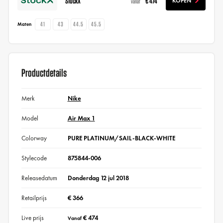
StockX
€ 474
KOPEN
vanaf
41
43
44.5
45.5
Maten
Productdetails
Merk
Nike
Model
Air Max 1
Colorway
PURE PLATINUM/SAIL-BLACK-WHITE
Stylecode
875844-006
Releasedatum
Donderdag 12 jul 2018
Retailprijs
€ 366
Live prijs
€ 474
Vanaf