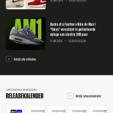
13 JUN 2026
6.645X GELEZEN
Ducks of a Feather x Nike Air Max 1
"Tokyo" verschijnt in gelimiteerde
oplage van slechts 300 paar
11 JUN 2026
13.935X GELEZEN
Bekijk alle artikelen
UPCOMING SNEAKERS
RELEASEKALENDER
Bekijk releasekalender
Releasedatum
Releasedatum
Releasedatum
Releasedatum
MAR
Coming
Aangekondigd
Aangekondigd
Aangekondigd
Aangekondi