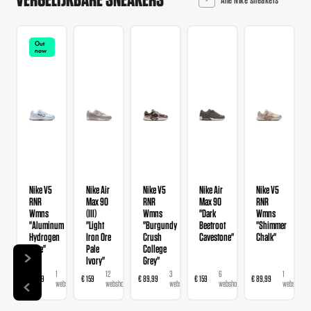
Out
now
Nike V5
Nike Air
Nike V5
Nike Air
Nike V5
RNR
Max 90
RNR
Max 90
RNR
Wmns
(III)
Wmns
"Dark
Wmns
"Aluminum
"Light
"Burgundy
Beetroot
"Shimmer
Hydrogen
Iron Ore
Crush
Cavestone"
Chalk"
Blue"
Pale
College
Ivory"
Grey"
1
12
3
6
1
€ 89,99
€ 159
€ 89,99
€ 159
€ 89,99
webshop
webshops
webshops
webshops
webshop