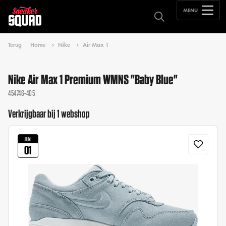
MENU
Terug
Home
Nike
Air Max 1
Nike Air Max 1 Premium WMNS "Baby Blue"
454746-405
Verkrijgbaar bij 1 webshop
JUN
01