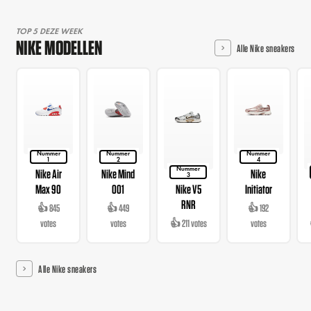
TOP 5 DEZE WEEK
NIKE MODELLEN
Alle Nike sneakers
Nummer
Nummer
Nummer
1
2
4
Nummer
Nike Air
Nike Mind
Nike
3
Max 90
001
Nike V5
Initiator
RNR
👍 845
👍 449
👍 192
votes
votes
👍 211 votes
votes
Alle Nike sneakers