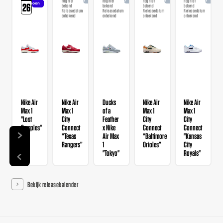
nog niet
nog niet
nog niet
nog niet
soon
26
bekend
bekend
bekend
bekend
Releasedatum
Releasedatum
Releasedatum
Releasedatum
onbekend
onbekend
onbekend
onbekend
Nike Air
Nike Air
Ducks
Nike Air
Nike Air
Max 1
Max 1
of a
Max 1
Max 1
"Lost
City
Feather
City
City
Samples"
Connect
x Nike
Connect
Connect
“Texas
Air Max
“Baltimore
"Kansas
Rangers”
1
Orioles”
City
"Tokyo"
Royals"
Bekijk releasekalender