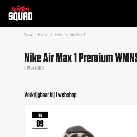
Terug
Home
Nike
Air Max 1
Nike Air Max 1 Premium WMN
BV1977-200
Verkrijgbaar bij 1 webshop
FEB
09