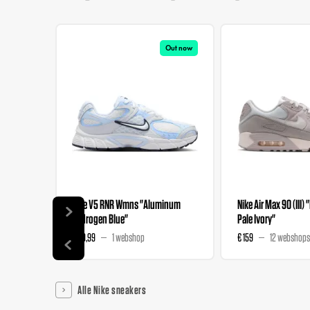
Out now
Nike V5 RNR Wmns "Aluminum
Nike Air Max 90 (III) 
Hydrogen Blue"
Pale Ivory"
€ 89,99
1 webshop
€ 159
12 webshops
Alle Nike sneakers