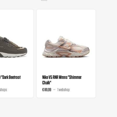
0 "Dark Beetroot
Nike V5 RNR Wmns "Shimmer
Nike V5 
Chalk"
Magenta
shops
€ 89,99
1 webshop
€ 89,99