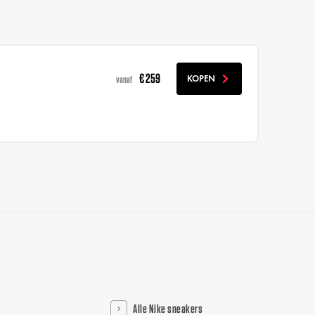
€ 259
KOPEN
vanaf
Alle Nike sneakers