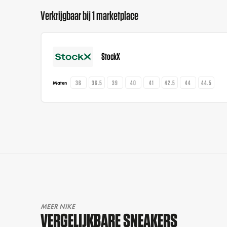
Verkrijgbaar bij 1 marketplace
StockX
36
36.5
39
40
41
42.5
44
44.5
Maten
MEER NIKE
VERGELIJKBARE SNEAKERS