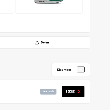
Delen
Kies maat
BEKIJK
Uitverkocht