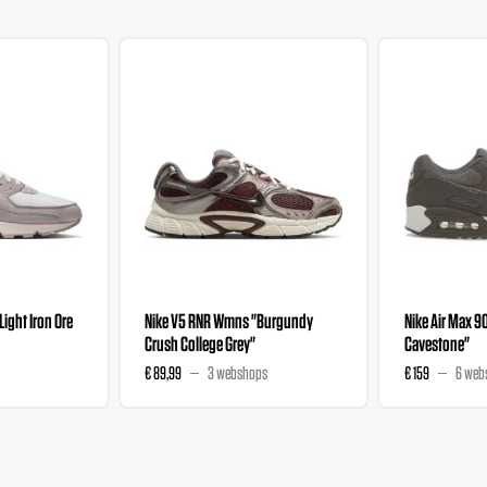
"Light Iron Ore
Nike V5 RNR Wmns "Burgundy
Nike Air Max 9
Crush College Grey"
Cavestone"
€ 89,99
3 webshops
€ 159
6 web