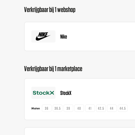
Verkrijgbaar bij 1 webshop
Nike
Verkrijgbaar bij 1 marketplace
StockX
36
36.5
39
40
41
42.5
44
44.5
Maten