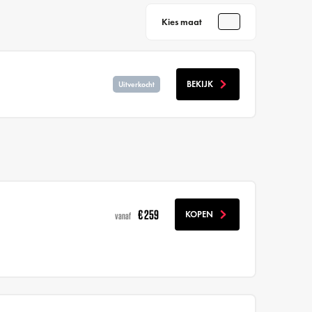
Kies maat
BEKIJK
Uitverkocht
€ 259
KOPEN
vanaf