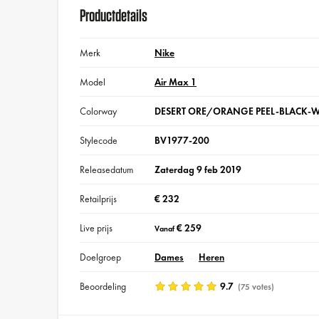
Productdetails
Merk
Nike
Model
Air Max 1
Colorway
DESERT ORE/ORANGE PEEL-BLACK-
Stylecode
BV1977-200
Releasedatum
Zaterdag 9 feb 2019
Retailprijs
€ 232
Live prijs
€ 259
Vanaf
Doelgroep
Dames
Heren
Beoordeling
9.7
(75 votes)