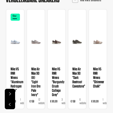
Out
now
Nike V5
Nike Air
Nike V5
Nike Air
Nike V5
RNR
Max 90
RNR
Max 90
RNR
Wmns
(III)
Wmns
"Dark
Wmns
"Aluminum
"Light
"Burgundy
Beetroot
"Shimmer
Hydrogen
Iron Ore
Crush
Cavestone"
Chalk"
Blue"
Pale
College
Ivory"
Grey"
1
12
3
6
1
€ 89,99
€ 159
€ 89,99
€ 159
€ 89,99
webshop
webshops
webshops
webshops
webshop