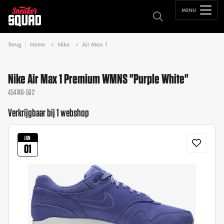
MENU
Terug
Home
Nike
Air Max 1
Nike Air Max 1 Premium WMNS "Purple White"
454746-502
Verkrijgbaar bij 1 webshop
JUN
01