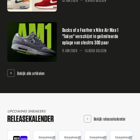
13 JUN 2026
6.645X GELEZEN
Ducks of a Feather x Nike Air Max 1
"Tokyo" verschijnt in gelimiteerde
oplage van slechts 300 paar
11 JUN 2026
13.935X GELEZEN
Bekijk alle artikelen
UPCOMING SNEAKERS
RELEASEKALENDER
Bekijk releasekalender
Releasedatum
Releasedatum
Releasedatum
Releasedatum
MAR
Coming
Aangekondigd
Aangekondigd
Aangekondigd
Aangekondi