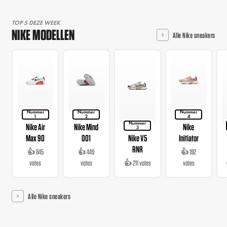
TOP 5 DEZE WEEK
NIKE MODELLEN
Alle Nike sneakers
Nummer
Nummer
Nummer
1
2
4
Nummer
Nike Air
Nike Mind
Nike
3
Max 90
001
Nike V5
Initiator
RNR
👍 845
👍 449
👍 192
votes
votes
👍 211 votes
votes
Alle Nike sneakers