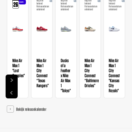
nog niet
nog niet
nog niet
nog niet
soon
26
bekend
bekend
bekend
bekend
Releasedatum
Releasedatum
Releasedatum
Releasedatum
onbekend
onbekend
onbekend
onbekend
Nike Air
Nike Air
Ducks
Nike Air
Nike Air
Max 1
Max 1
of a
Max 1
Max 1
"Lost
City
Feather
City
City
Samples"
Connect
x Nike
Connect
Connect
“Texas
Air Max
“Baltimore
"Kansas
Rangers”
1
Orioles”
City
"Tokyo"
Royals"
Bekijk releasekalender