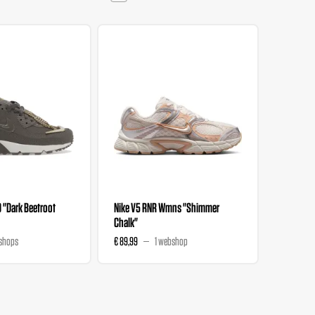
0 "Dark Beetroot
Nike V5 RNR Wmns "Shimmer
Nike V5 
Chalk"
Magenta
shops
€ 89,99
1 webshop
€ 89,99