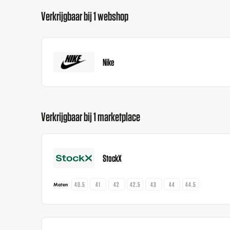
Verkrijgbaar bij 1 webshop
Nike
Verkrijgbaar bij 1 marketplace
StockX
40.5
41
42
42.5
43
44
44.5
Maten