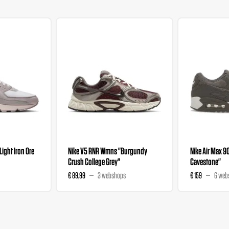
"Light Iron Ore
Nike V5 RNR Wmns "Burgundy
Nike Air Max 9
Crush College Grey"
Cavestone"
€ 89,99
3 webshops
€ 159
6 web