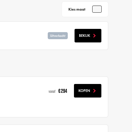
Kies maat
BEKIJK
Uitverkocht
€ 294
KOPEN
vanaf