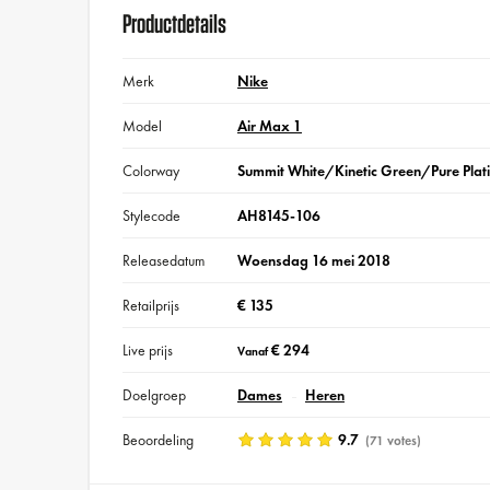
Productdetails
Merk
Nike
Model
Air Max 1
Colorway
Summit White/Kinetic Green/Pure Plat
Stylecode
AH8145-106
Releasedatum
Woensdag 16 mei 2018
Retailprijs
€ 135
Live prijs
€ 294
Vanaf
Doelgroep
Dames
Heren
Beoordeling
9.7
(71 votes)