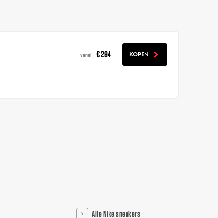
€ 294
KOPEN
vanaf
Alle Nike sneakers