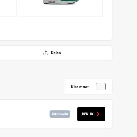
Delen
Kies maat
BEKIJK
Uitverkocht