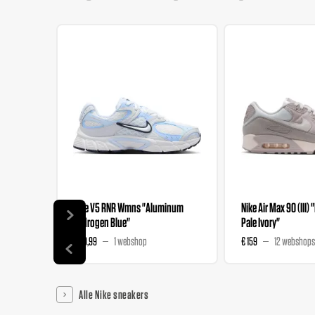
Nike V5 RNR Wmns "Aluminum
Nike Air Max 90 (III) 
Hydrogen Blue"
Pale Ivory"
€ 89,99
1 webshop
€ 159
12 webshops
Alle Nike sneakers