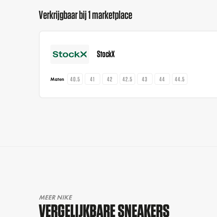
Verkrijgbaar bij 1 marketplace
StockX
40.5
41
42
42.5
43
44
44.5
Maten
MEER NIKE
VERGELIJKBARE SNEAKERS