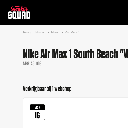
Terug
Home
Nike
Air Max 1
Nike Air Max 1 South Beach 
AH8145-106
Verkrijgbaar bij 1 webshop
MAY
16