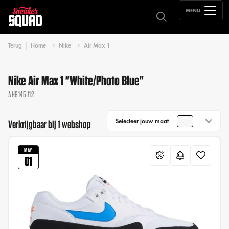
MENU
Terug
Home
Nike
Air Max 1
Nike Air Max 1 "White/Photo Blue"
AH8145-112
Selecteer jouw maat
Verkrijgbaar bij 1 webshop
MAY
01