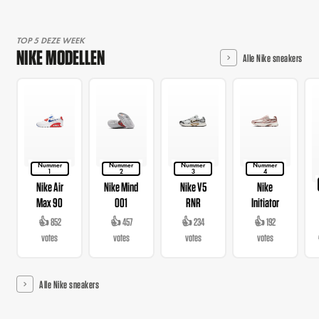
TOP 5 DEZE WEEK
NIKE MODELLEN
Alle Nike sneakers
Nummer
Nummer
Nummer
Nummer
1
2
3
4
Nike Air
Nike Mind
Nike V5
Nike
Max 90
001
RNR
Initiator
👍 852
👍 457
👍 234
👍 192
votes
votes
votes
votes
Alle Nike sneakers