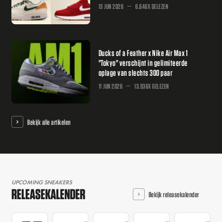
13 JUN 2026
6.646X GELEZEN
Ducks of a Feather x Nike Air Max 1
"Tokyo" verschijnt in gelimiteerde
oplage van slechts 300 paar
11 JUN 2026
13.936X GELEZEN
Bekijk alle artikelen
UPCOMING SNEAKERS
RELEASEKALENDER
Bekijk releasekalender