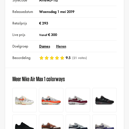
Stylecode
AH8145-112
Releasedatum
Woensdag 1 mei 2019
Retailprijs
€ 293
Live prijs
€ 300
Vanaf
Doelgroep
Dames
Heren
Beoordeling
9.5
(21 votes)
Meer Nike Air Max 1 colorways