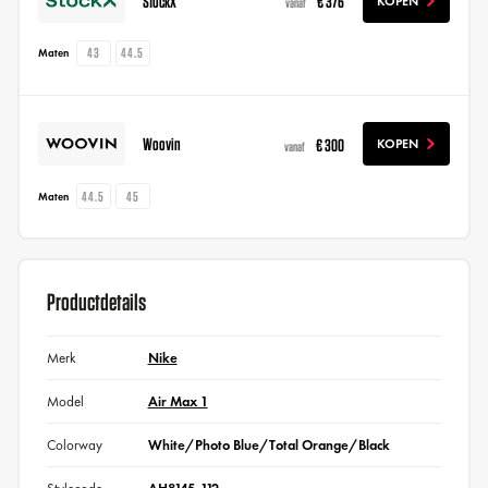
StockX
€ 376
KOPEN
vanaf
43
44.5
Maten
Woovin
€ 300
KOPEN
vanaf
44.5
45
Maten
Productdetails
Merk
Nike
Model
Air Max 1
Colorway
White/Photo Blue/Total Orange/Black