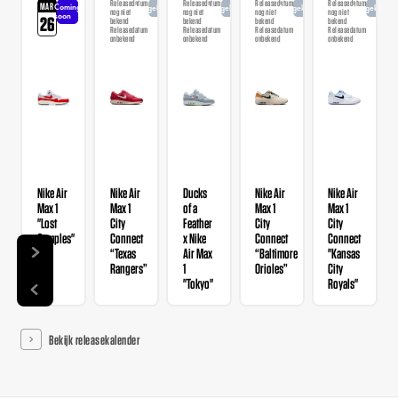
Releasedatum
Releasedatum
Releasedatum
Releasedatum
MAR
Coming
Aangekondigd
Aangekondigd
Aangekondigd
Aangekondi
nog niet
nog niet
nog niet
nog niet
soon
26
bekend
bekend
bekend
bekend
Releasedatum
Releasedatum
Releasedatum
Releasedatum
onbekend
onbekend
onbekend
onbekend
Nike Air
Nike Air
Ducks
Nike Air
Nike Air
Max 1
Max 1
of a
Max 1
Max 1
"Lost
City
Feather
City
City
Samples"
Connect
x Nike
Connect
Connect
“Texas
Air Max
“Baltimore
"Kansas
Rangers”
1
Orioles”
City
"Tokyo"
Royals"
Bekijk releasekalender