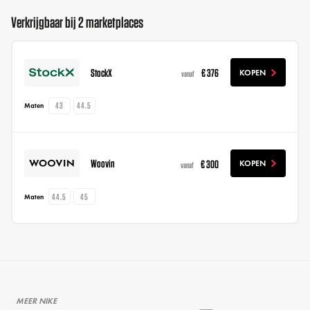
Verkrijgbaar bij 2 marketplaces
StockX
€ 376
KOPEN
vanaf
43
44.5
Maten
Woovin
€ 300
KOPEN
vanaf
44.5
45
Maten
MEER NIKE