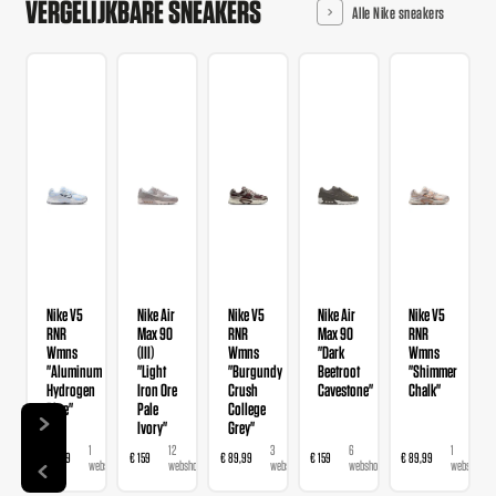
VERGELIJKBARE SNEAKERS
Alle Nike sneakers
Nike V5
Nike Air
Nike V5
Nike Air
Nike V5
RNR
Max 90
RNR
Max 90
RNR
Wmns
(III)
Wmns
"Dark
Wmns
"Aluminum
"Light
"Burgundy
Beetroot
"Shimmer
Hydrogen
Iron Ore
Crush
Cavestone"
Chalk"
Blue"
Pale
College
Ivory"
Grey"
1
12
3
6
1
€ 89,99
€ 159
€ 89,99
€ 159
€ 89,99
webshop
webshops
webshops
webshops
webshop