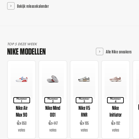
Bekijk releasekalender
TOP 5 DEZE WEEK
NIKE MODELLEN
Alle Nike sneakers
Nummer
Nummer
Nummer
Nummer
1
2
3
4
Nike Air
Nike Mind
Nike V5
Nike
Max 90
001
RNR
Initiator
👍 850
👍 447
👍 195
👍 192
votes
votes
votes
votes