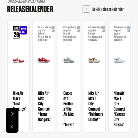
UPCOMING SNEAKERS
RELEASEKALENDER
Bekijk releasekalender
Releasedatum
Releasedatum
Releasedatum
Releasedatum
MAR
Coming
Aangekondigd
Aangekondigd
Aangekondigd
Aangekondi
nog niet
nog niet
nog niet
nog niet
soon
26
bekend
bekend
bekend
bekend
Releasedatum
Releasedatum
Releasedatum
Releasedatum
onbekend
onbekend
onbekend
onbekend
Nike Air
Nike Air
Ducks
Nike Air
Nike Air
Max 1
Max 1
of a
Max 1
Max 1
"Lost
City
Feather
City
City
Samples"
Connect
x Nike
Connect
Connect
“Texas
Air Max
“Baltimore
"Kansas
Rangers”
1
Orioles”
City
"Tokyo"
Royals"