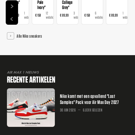
Blue"
Pale
College
Ivory"
Grey"
1
12
3
6
1
€ 89,99
€ 159
€ 89,99
€ 159
€ 89,99
webshop
webshops
webshops
webshops
webshop
Alle Nike sneakers
AIR MAX 1 NIEUWS
RECENTE ARTIKELEN
Nike komt met een opvallend "Lost
Samples" Pack voor Air Max Day 2027
30 JUN 2026
6.031X GELEZEN