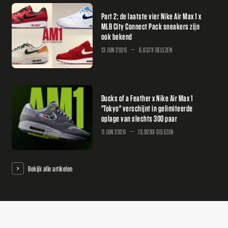
Part 2: de laatste vier Nike Air Max 1 x
MLB City Connect Pack sneakers zijn
ook bekend
13 JUN 2026
6.637X GELEZEN
Ducks of a Feather x Nike Air Max 1
"Tokyo" verschijnt in gelimiteerde
oplage van slechts 300 paar
11 JUN 2026
13.928X GELEZEN
Bekijk alle artikelen