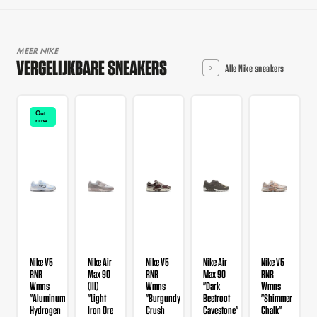
MEER NIKE
VERGELIJKBARE SNEAKERS
Alle Nike sneakers
Out
now
Nike V5
Nike Air
Nike V5
Nike Air
Nike V5
RNR
Max 90
RNR
Max 90
RNR
Wmns
(III)
Wmns
"Dark
Wmns
"Aluminum
"Light
"Burgundy
Beetroot
"Shimmer
Hydrogen
Iron Ore
Crush
Cavestone"
Chalk"