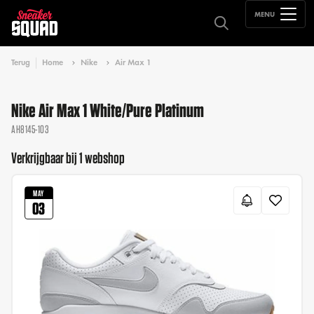
MENU
Terug
Home
Nike
Air Max 1
Nike Air Max 1 White/Pure Platinum
AH8145-103
Verkrijgbaar bij 1 webshop
MAY
03