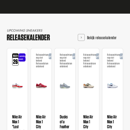
UPCOMING SNEAKERS
RELEASEKALENDER
Bekijk releasekalender
Releasedatum
Releasedatum
Releasedatum
Releasedatum
MAR
Coming
Aangekondigd
Aangekondigd
Aangekondigd
Aangekondi
nog niet
nog niet
nog niet
nog niet
soon
26
bekend
bekend
bekend
bekend
Releasedatum
Releasedatum
Releasedatum
Releasedatum
onbekend
onbekend
onbekend
onbekend
Nike Air
Nike Air
Ducks
Nike Air
Nike Air
Max 1
Max 1
of a
Max 1
Max 1
"Lost
City
Feather
City
City