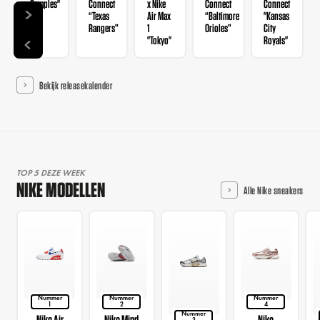
Samples"
Connect
x Nike
Connect
Connect
“Texas
Air Max
“Baltimore
"Kansas
Rangers”
1
Orioles”
City
"Tokyo"
Royals"
Bekijk releasekalender
TOP 5 DEZE WEEK
NIKE MODELLEN
Alle Nike sneakers
Nummer
Nummer
Nummer
1
2
4
Nummer
Nike Air
Nike Mind
Nike