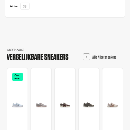
36
Maten
MEER NIKE
VERGELIJKBARE SNEAKERS
Alle Nike sneakers
Out
now