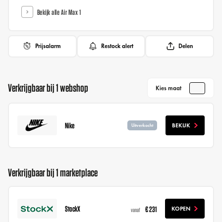
Bekijk alle Air Max 1
Prijsalarm
Restock alert
Delen
Verkrijgbaar bij 1 webshop
Kies maat
Nike
BEKIJK
Uitverkocht
Verkrijgbaar bij 1 marketplace
StockX
€ 231
KOPEN
vanaf