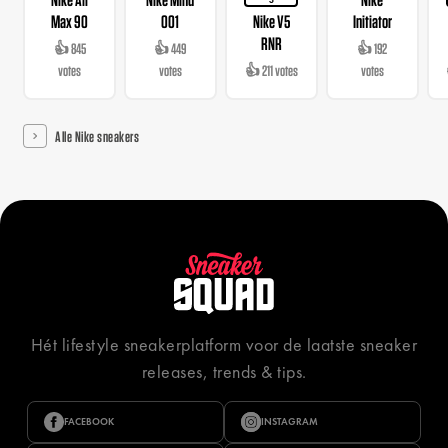
3
Max 90
001
Nike V5
Initiator
RNR
👍 845
👍 449
👍 192
votes
votes
👍 211 votes
votes
Alle Nike sneakers
Hét lifestyle sneakerplatform voor de laatste sneaker
releases, trends & tips.
FACEBOOK
INSTAGRAM