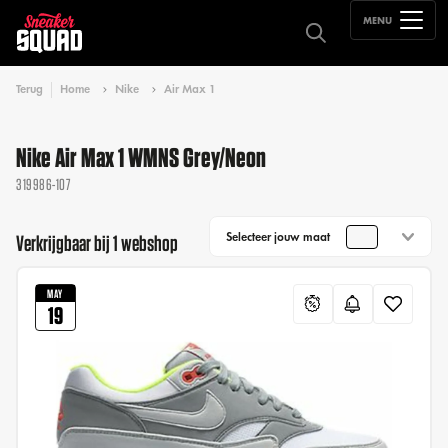
MENU
Terug
Home
Nike
Air Max 1
Nike Air Max 1 WMNS Grey/Neon
319986-107
Selecteer jouw maat
Verkrijgbaar bij 1 webshop
MAY
19