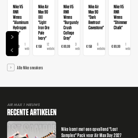
Nike V5
Nike Air
Nike V5
Nike Air
Nike V5
RNR
Max 90
RNR
Max 90
RNR
Wmns
(III)
Wmns
"Dark
Wmns
"Aluminum
"Light
"Burgundy
Beetroot
"Shimmer
Hydrogen
Iron Ore
Crush
Cavestone"
Chalk"
Blue"
Pale
College
Ivory"
Grey"
1
12
3
6
1
€ 89,99
€ 159
€ 89,99
€ 159
€ 89,99
webshop
webshops
webshops
webshops
webshop
Alle Nike sneakers
AIR MAX 1 NIEUWS
RECENTE ARTIKELEN
Nike komt met een opvallend "Lost
Samples" Pack voor Air Max Day 2027