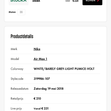
StockX
€ 231
KOPEN
vanaf
36
Maten
Productdetails
Merk
Nike
Model
Air Max 1
Colorway
WHITE/BARELY GREY-LIGHT PUMICE-VOLT
Stylecode
319986-107
Releasedatum
Zaterdag 19 mei 2018
Retailprijs
€ 210
Live prijs
€ 231
Vanaf