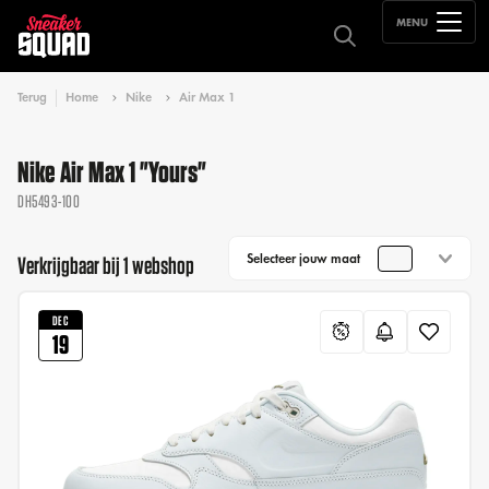
MENU
Terug
Home
Nike
Air Max 1
Nike Air Max 1 "Yours​"
DH5493-100
Selecteer jouw maat
Verkrijgbaar bij 1 webshop
DEC
19