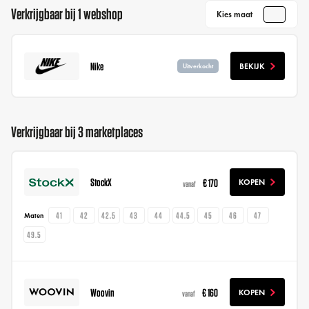
Verkrijgbaar bij 1 webshop
Kies maat
Nike
BEKIJK
Uitverkocht
Verkrijgbaar bij 3 marketplaces
StockX
€ 170
KOPEN
vanaf
41
42
42.5
43
44
44.5
45
46
47
Maten
49.5
Woovin
€ 160
KOPEN
vanaf