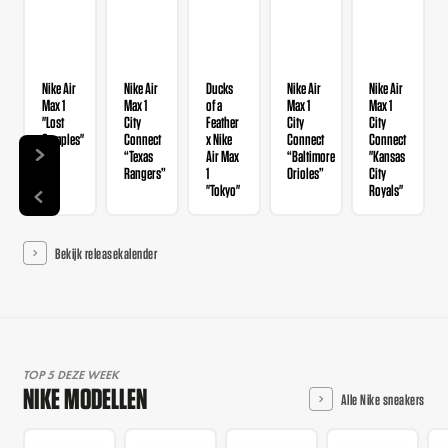
Nike Air
Nike Air
Ducks
Nike Air
Nike Air
Max 1
Max 1
of a
Max 1
Max 1
"Lost
City
Feather
City
City
Samples"
Connect
x Nike
Connect
Connect
“Texas
Air Max
“Baltimore
"Kansas
Rangers”
1
Orioles”
City
"Tokyo"
Royals"
Bekijk releasekalender
TOP 5 DEZE WEEK
NIKE MODELLEN
Alle Nike sneakers