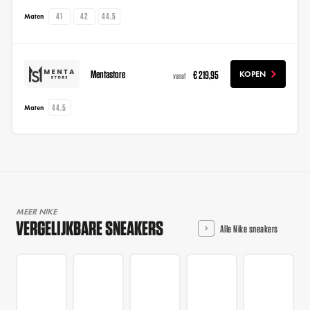
41
42
44.5
Maten
Mentastore
€ 219,95
KOPEN
vanaf
44.5
Maten
MEER NIKE
VERGELIJKBARE SNEAKERS
Alle Nike sneakers