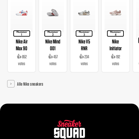
Nummer
Nummer
Nummer
Nummer
1
2
3
4
Nike Air
Nike Mind
Nike V5
Nike
Max 90
001
RNR
Initiator
👍 852
👍 457
👍 234
👍 192
votes
votes
votes
votes
Alle Nike sneakers