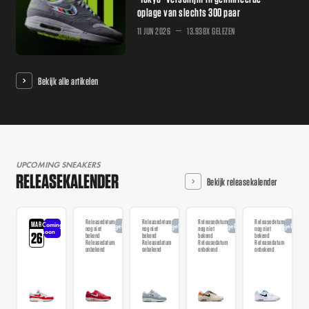
oplage van slechts 300 paar
11 JUN 2026
13.938X GELEZEN
Bekijk alle artikelen
UPCOMING SNEAKERS
RELEASEKALENDER
Bekijk releasekalender
Releasedatum
Releasedatum
Releasedatum
Releasedatum
MAR
Coming
Aangekondigd
Aangekondigd
Aangekondigd
Aangekondi
nog niet
nog niet
nog niet
nog niet
soon
26
bekend
bekend
bekend
bekend
Releasedatum
Releasedatum
Releasedatum
Releasedatum
onbekend
onbekend
onbekend
onbekend