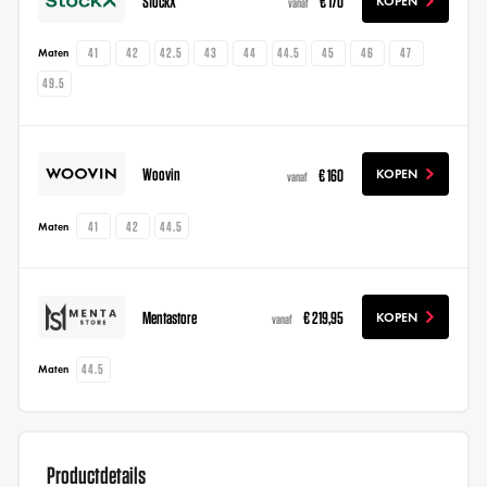
StockX
€ 170
KOPEN
vanaf
41
42
42.5
43
44
44.5
45
46
47
Maten
49.5
Woovin
€ 160
KOPEN
vanaf
41
42
44.5
Maten
Mentastore
€ 219,95
KOPEN
vanaf
44.5
Maten
Productdetails