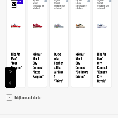
nog niet
nog niet
nog niet
nog niet
soon
26
bekend
bekend
bekend
bekend
Releasedatum
Releasedatum
Releasedatum
Releasedatum
onbekend
onbekend
onbekend
onbekend
Nike Air
Nike Air
Ducks
Nike Air
Nike Air
Max 1
Max 1
of a
Max 1
Max 1
"Lost
City
Feather
City
City
Samples"
Connect
x Nike
Connect
Connect
“Texas
Air Max
“Baltimore
"Kansas
Rangers”
1
Orioles”
City
"Tokyo"
Royals"
Bekijk releasekalender