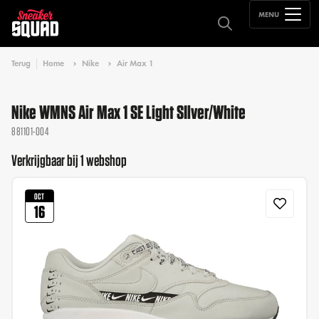
MENU
Terug
Home
Nike
Air Max 1
Nike WMNS Air Max 1 SE Light SIlver/White
881101-004
Verkrijgbaar bij 1 webshop
OCT
16