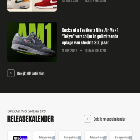
13 JUN 2026
6.647X GELEZEN
Ducks of a Feather x Nike Air Max 1
"Tokyo" verschijnt in gelimiteerde
oplage van slechts 300 paar
11 JUN 2026
13.941X GELEZEN
Bekijk alle artikelen
UPCOMING SNEAKERS
RELEASEKALENDER
Bekijk releasekalender
Releasedatum
Releasedatum
Releasedatum
Releasedatum
MAR
Coming
Aangekondigd
Aangekondigd
Aangekondigd
Aangekondi