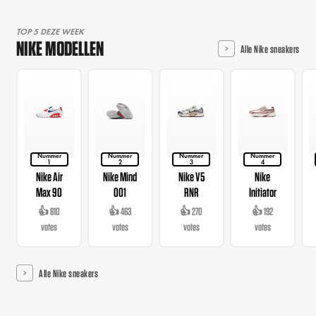
TOP 5 DEZE WEEK
NIKE MODELLEN
Alle Nike sneakers
Nummer
Nummer
Nummer
Nummer
1
2
3
4
Nike Air
Nike Mind
Nike V5
Nike
Max 90
001
RNR
Initiator
👍 810
👍 463
👍 270
👍 192
votes
votes
votes
votes
Alle Nike sneakers