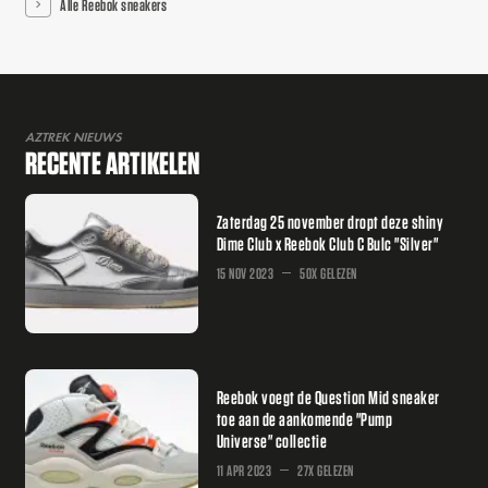
Alle Reebok sneakers
AZTREK NIEUWS
RECENTE ARTIKELEN
Zaterdag 25 november dropt deze shiny
Dime Club x Reebok Club C Bulc "Silver"
15 NOV 2023
50X GELEZEN
Reebok voegt de Question Mid sneaker
toe aan de aankomende "Pump
Universe" collectie
11 APR 2023
27X GELEZEN