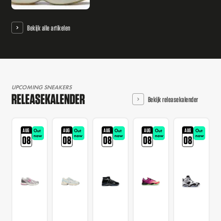
Bekijk alle artikelen
UPCOMING SNEAKERS
RELEASEKALENDER
Bekijk releasekalender
AUG
AUG
AUG
AUG
AUG
Out
Out
Out
Out
Out
now
now
now
now
now
08
08
08
08
08