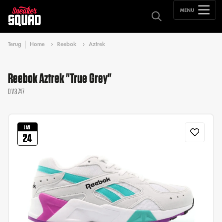
MENU
Terug
Home
Reebok
Aztrek
Reebok Aztrek "True Grey"
DV3747
JAN
24