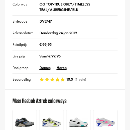
Colorway
OG TOP-TRUE GREY/TIMELESS
TEAL/AUBERGINE/BLK
Stylecode
DV3747
Releasedatum
Donderdag 24 jan 2019
Retailprijs
€ 99,95
Live prijs
€ 99,95
Vanaf
Doelgroep
Dames
Heren
Beoordeling
10.0
(1 vote)
Meer Reebok Aztrek colorways