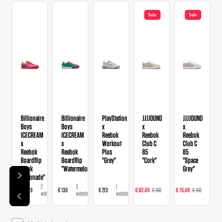
Sale
Sale
Billionaire
Billionaire
PlayStation
JJJJOUND
JJJJOUND
Boys
Boys
x
x
x
ICECREAM
ICECREAM
Reebok
Reebok
Reebok
x
x
Workout
Club C
Club C
Reebok
Reebok
Plus
85
85
Boardflip
Boardflip
"Grey"
"Cork"
"Space
"Pink
"Watermelon"
Grey"
Lemonade"
2
3
1
1
1
€ 159,99
€ 130
€ 213
€ 82,49
€ 150
€ 75,49
€ 150
webshops
webshops
webshop
webshop
websh