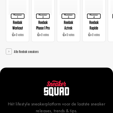
Nummer
Nummer
Nummer
Nummer
1
2
3
4
Reebok
Reebok
Reebok
Reebok
Workout
Phase 1 Pro
Aztrek
Rapide
👍 0 votes
👍 0 votes
👍 0 votes
👍 0 votes
Alle Reebok sneakers
Hét lifestyle sneakerplatform voor de laatste sneaker
releases, trends & tips.