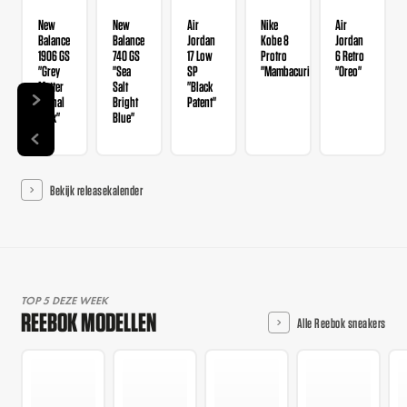
New
New
Air
Nike
Air
Balance
Balance
Jordan
Kobe 8
Jordan
1906 GS
740 GS
17 Low
Protro
6 Retro
"Grey
"Sea
SP
"Mambacurial"
"Oreo"
Matter
Salt
"Black
Signal
Bright
Patent"
Pink"
Blue"
Bekijk releasekalender
TOP 5 DEZE WEEK
REEBOK MODELLEN
Alle Reebok sneakers