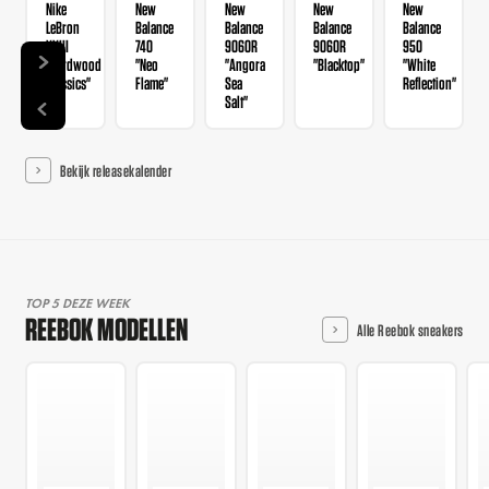
Nike
New
New
New
New
LeBron
Balance
Balance
Balance
Balance
XXIII
740
9060R
9060R
950
"Hardwood
"Neo
"Angora
"Blacktop"
"White
Classics"
Flame"
Sea
Reflection"
Salt"
Bekijk releasekalender
TOP 5 DEZE WEEK
REEBOK MODELLEN
Alle Reebok sneakers