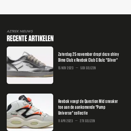
AZTREK NIEUWS
RECENTE ARTIKELEN
Zaterdag 25 november dropt deze shiny
Dime Club x Reebok Club C Bulc "Silver"
15 NOV 2023
50X GELEZEN
Reebok voegt de Question Mid sneaker
toe aan de aankomende "Pump
Universe" collectie
11 APR 2023
27X GELEZEN