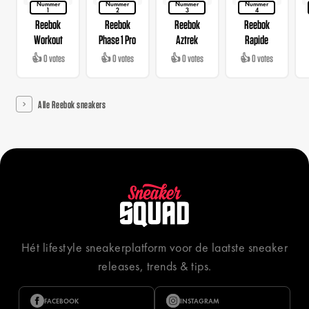
Nummer
Nummer
Nummer
Nummer
1
2
3
4
Reebok
Reebok
Reebok
Reebok
Workout
Phase 1 Pro
Aztrek
Rapide
👍 0 votes
👍 0 votes
👍 0 votes
👍 0 votes
Alle Reebok sneakers
Hét lifestyle sneakerplatform voor de laatste sneaker
releases, trends & tips.
FACEBOOK
INSTAGRAM