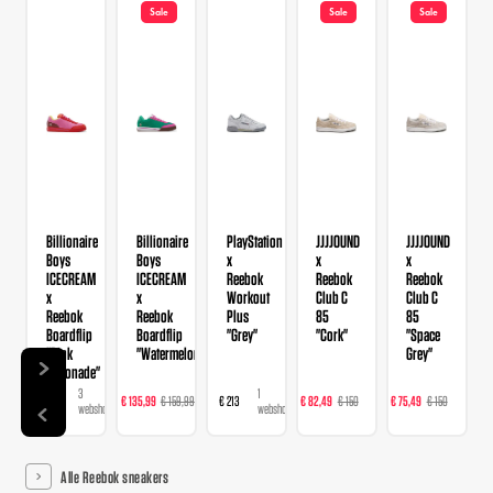
Sale
Sale
Sale
Billionaire
Billionaire
PlayStation
JJJJOUND
JJJJOUND
Boys
Boys
x
x
x
ICECREAM
ICECREAM
Reebok
Reebok
Reebok
x
x
Workout
Club C
Club C
Reebok
Reebok
Plus
85
85
Boardflip
Boardflip
"Grey"
"Cork"
"Space
"Pink
"Watermelon"
Grey"
Lemonade"
3
2
1
1
1
€ 130
€ 135,99
€ 159,99
€ 213
€ 82,49
€ 150
€ 75,49
€ 150
webshops
webshops
webshop
webshop
websh
Alle Reebok sneakers