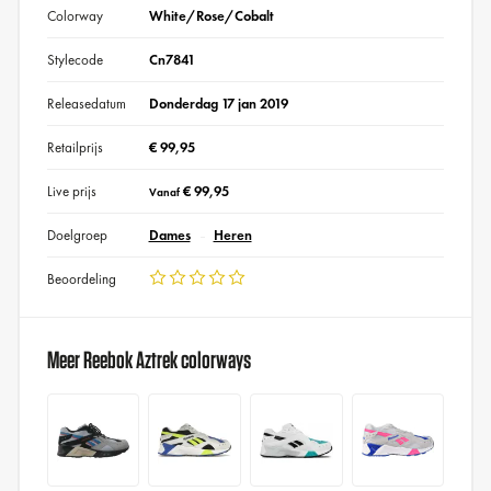
Colorway
White/Rose/Cobalt
Stylecode
Cn7841
Releasedatum
Donderdag 17 jan 2019
Retailprijs
€ 99,95
Live prijs
€ 99,95
Vanaf
Doelgroep
Dames
Heren
Beoordeling
Meer Reebok Aztrek colorways