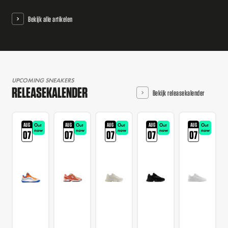
Bekijk alle artikelen
UPCOMING SNEAKERS
RELEASEKALENDER
Bekijk releasekalender
AUG
AUG
AUG
AUG
AUG
Out
Out
Out
Out
Out
now
now
now
now
now
07
07
07
07
07