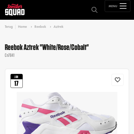
MENU
Terug
Home
Reebok
Aztrek
Reebok Aztrek "White/Rose/Cobalt"
Cn7841
JAN
17