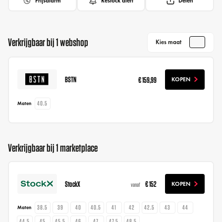
Prijsalarm
Restock alert
Delen
Verkrijgbaar bij 1 webshop
Kies maat
BSTN
€ 159,99
KOPEN
40.5
Maten
Verkrijgbaar bij 1 marketplace
StockX
€ 152
KOPEN
vanaf
38.5
39
40
40.5
41
42
42.5
43
44
Maten
44.5
45
45.5
46
47
47.5
48.5