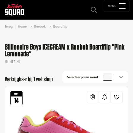
MENU
Terug
Home
Reebok
Boardflip
Billionaire Boys ICECREAM x Reebok Boardflip "Pink
Lemonade"
100267090
Selecteer jouw maat
Verkrijgbaar bij 1 webshop
MAY
14