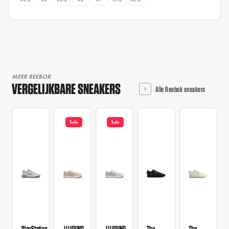
MEER REEBOK
VERGELIJKBARE SNEAKERS
Alle Reebok sneakers
Sale
Sale
PlayStation
JJJJOUND
JJJJOUND
The
The