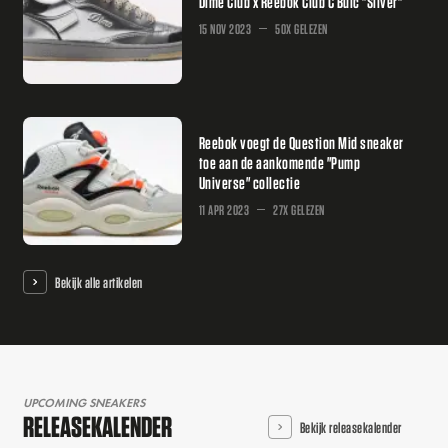
Dime Club x Reebok Club C Bulc "Silver"
15 NOV 2023
50X GELEZEN
Reebok voegt de Question Mid sneaker
toe aan de aankomende "Pump
Universe" collectie
11 APR 2023
27X GELEZEN
Bekijk alle artikelen
UPCOMING SNEAKERS
RELEASEKALENDER
Bekijk releasekalender