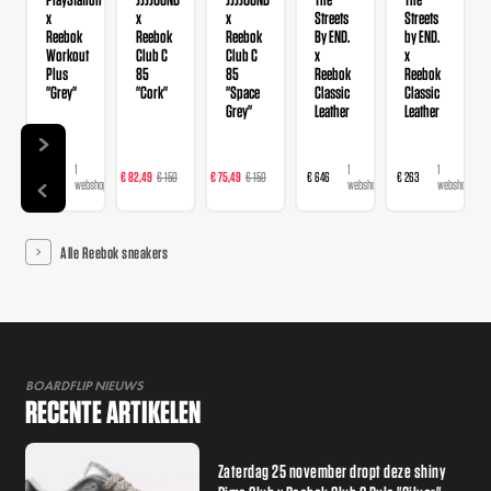
x
x
x
Streets
Streets
Reebok
Reebok
Reebok
By END.
by END.
Workout
Club C
Club C
x
x
Plus
85
85
Reebok
Reebok
"Grey"
"Cork"
"Space
Classic
Classic
Grey"
Leather
Leather
1
1
1
1
1
€ 211
€ 82,49
€ 150
€ 75,49
€ 150
€ 646
€ 263
webshop
webshop
webshop
webshop
webshop
Alle Reebok sneakers
BOARDFLIP NIEUWS
RECENTE ARTIKELEN
Zaterdag 25 november dropt deze shiny