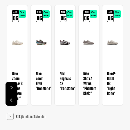
AUG
AUG
AUG
AUG
AUG
Out
Out
Out
Out
Out
now
now
now
now
now
06
06
06
06
06
Nike
Nike
Nike
Nike
Nike P-
Zoom
Zoom
Pegasus
Shox Z
6000
Streak 3
Fly 6
42
Wmns
GS
Wmns
"Ironstone"
"Ironstone"
"Phantom
"Light
"Cream
Khaki"
Bone"
II Sail"
Bekijk releasekalender