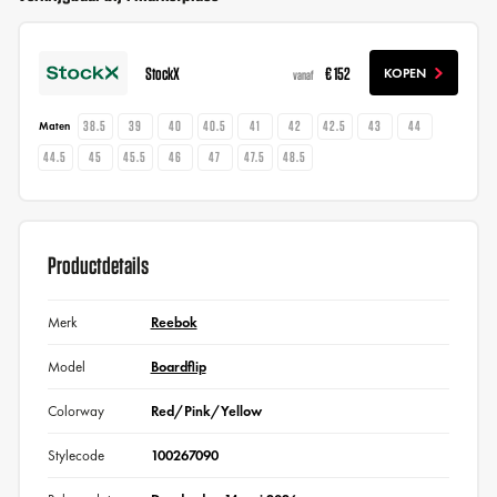
StockX
€ 152
KOPEN
vanaf
38.5
39
40
40.5
41
42
42.5
43
44
Maten
44.5
45
45.5
46
47
47.5
48.5
Productdetails
Merk
Reebok
Model
Boardflip
Colorway
Red/Pink/Yellow
Stylecode
100267090