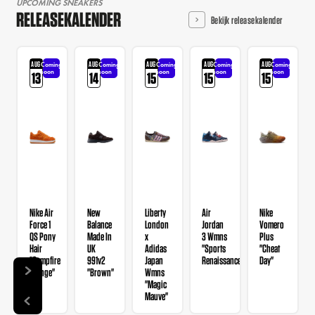
UPCOMING SNEAKERS
RELEASEKALENDER
Bekijk releasekalender
AUG
AUG
AUG
AUG
AUG
Coming
Coming
Coming
Coming
Coming
soon
soon
soon
soon
soon
13
14
15
15
15
Nike Air
New
Liberty
Air
Nike
Force 1
Balance
London
Jordan
Vomero
QS Pony
Made In
x
3 Wmns
Plus
Hair
UK
Adidas
"Sports
"Cheat
"Campfire
991v2
Japan
Renaissance"
Day"
Orange"
"Brown"
Wmns
"Magic
Mauve"