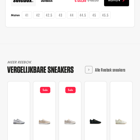
41
42
42.5
43
44
44.5
45
45.5
Maten
MEER REEBOK
VERGELIJKBARE SNEAKERS
Alle Reebok sneakers
Sale
Sale