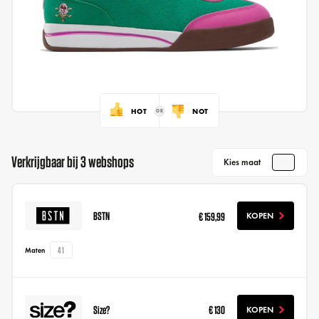
HOT
NOT
Verkrijgbaar bij 3 webshops
Kies maat
BSTN
€ 159,99
KOPEN
41
Maten
Size?
€ 130
KOPEN