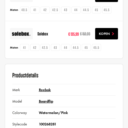
40.5
41
42
42.5
43
44
44.5
45
45.5
Maten
Solebox
€ 135,99
€ 159,99
KOPEN
41
42
42.5
43
44
44.5
45
45.5
Maten
Productdetails
Merk
Reebok
Model
Boardflip
Colorway
Watermelon/Pink
Stylecode
100268281