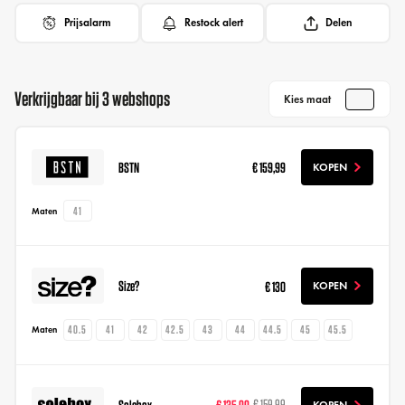
Prijsalarm
Restock alert
Delen
Verkrijgbaar bij 3 webshops
Kies maat
BSTN
€ 159,99
KOPEN
41
Maten
Size?
€ 130
KOPEN
40.5
41
42
42.5
43
44
44.5
45
45.5
Maten
Solebox
€ 135,99
€ 159,99
KOPEN