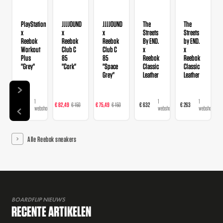
PlayStation
JJJJOUND
JJJJOUND
The
The
x
x
x
Streets
Streets
Reebok
Reebok
Reebok
By END.
by END.
Workout
Club C
Club C
x
x
Plus
85
85
Reebok
Reebok
"Grey"
"Cork"
"Space
Classic
Classic
Grey"
Leather
Leather
1
1
1
1
1
€ 221
€ 82,49
€ 150
€ 75,49
€ 150
€ 632
€ 263
webshop
webshop
webshop
webshop
webshop
Alle Reebok sneakers
BOARDFLIP NIEUWS
RECENTE ARTIKELEN