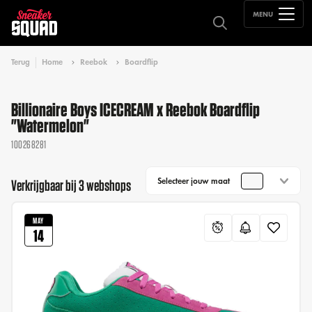
MENU
Terug
Home
Reebok
Boardflip
Billionaire Boys ICECREAM x Reebok Boardflip
"Watermelon"
100268281
Selecteer jouw maat
Verkrijgbaar bij 3 webshops
MAY
14