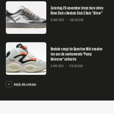
Zaterdag 25 november dropt deze shiny
Dime Club x Reebok Club C Bulc "Silver"
15 NOV 2023
50X GELEZEN
Reebok voegt de Question Mid sneaker
toe aan de aankomende "Pump
Universe" collectie
11 APR 2023
27X GELEZEN
Bekijk alle artikelen