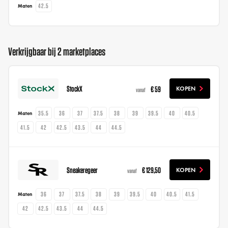
42.5
Maten
Verkrijgbaar bij 2 marketplaces
StockX
€ 59
KOPEN
vanaf
35.5
36
37
37.5
38
39
39.5
40
40.5
Maten
41.5
42
42.5
43.5
44
44.5
Sneakeregeer
€ 129,50
KOPEN
vanaf
36
37
37.5
38
39
39.5
40
40.5
41.5
Maten
42
42.5
43.5
44
44.5