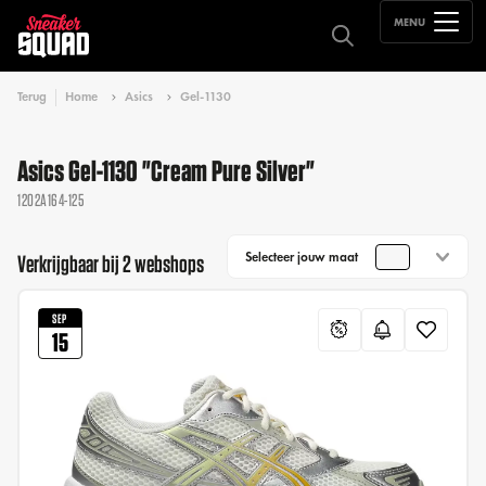
MENU
Terug
Home
Asics
Gel-1130
Asics Gel-1130 "Cream Pure Silver"
1202A164-125
Selecteer jouw maat
Verkrijgbaar bij 2 webshops
SEP
15