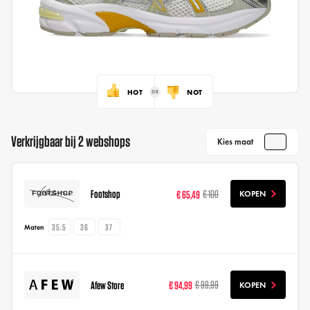
HOT
NOT
Verkrijgbaar bij 2 webshops
Kies maat
Footshop
€ 65,49
€ 100
KOPEN
35.5
36
37
Maten
Afew Store
€ 94,99
€ 99,99
KOPEN