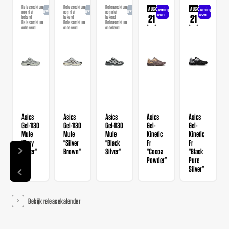
Releasedatum
Releasedatum
Releasedatum
AUG
AUG
Coming
Coming
Aangekondigd
Aangekondigd
Aangekondigd
nog niet
nog niet
nog niet
soon
soon
21
21
bekend
bekend
bekend
Releasedatum
Releasedatum
Releasedatum
onbekend
onbekend
onbekend
Asics
Asics
Asics
Asics
Asics
Gel-1130
Gel-1130
Gel-1130
Gel-
Gel-
Mule
Mule
Mule
Kinetic
Kinetic
"Grey
"Silver
"Black
Fr
Fr
Silver"
Brown"
Silver"
"Cocoa
"Black
Powder"
Pure
Silver"
Bekijk releasekalender