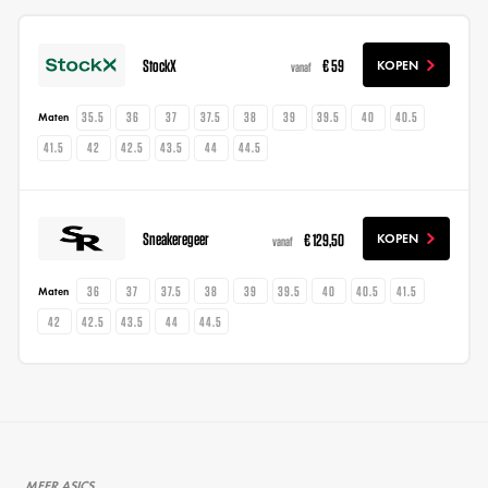
StockX
€ 59
KOPEN
vanaf
35.5
36
37
37.5
38
39
39.5
40
40.5
Maten
41.5
42
42.5
43.5
44
44.5
Sneakeregeer
€ 129,50
KOPEN
vanaf
36
37
37.5
38
39
39.5
40
40.5
41.5
Maten
42
42.5
43.5
44
44.5
MEER ASICS