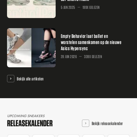
5 JUN 2025
199X GELEZEN
Empty Behavior laat ballet en
worstelen samenkomen op de nieuwe
Asics Hypersync
28 JUN 2026
339X GELEZEN
Bekijk alle artikelen
UPCOMING SNEAKERS
RELEASEKALENDER
Bekijk releasekalender