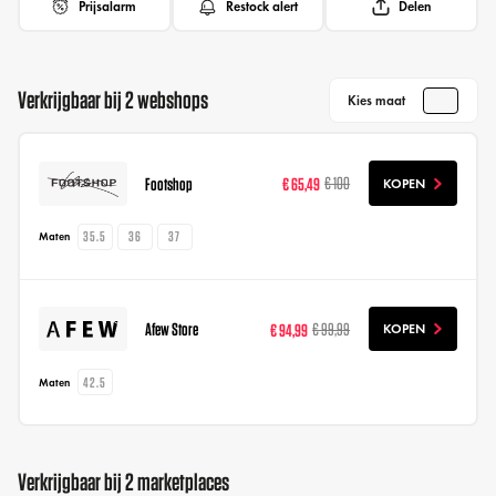
Prijsalarm
Restock alert
Delen
Verkrijgbaar bij 2 webshops
Kies maat
Footshop
€ 65,49
€ 100
KOPEN
35.5
36
37
Maten
Afew Store
€ 94,99
€ 99,99
KOPEN
42.5
Maten
Verkrijgbaar bij 2 marketplaces