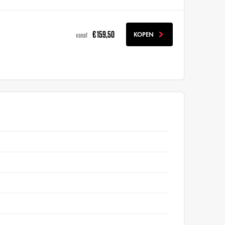
€ 159,50
KOPEN
vanaf