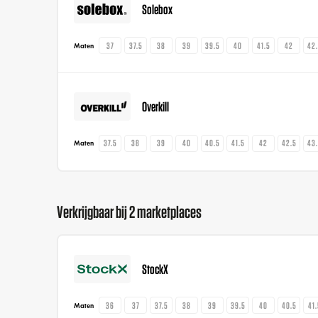
Solebox
37
37.5
38
39
39.5
40
41.5
42
42
Maten
Overkill
37.5
38
39
40
40.5
41.5
42
42.5
43
Maten
Verkrijgbaar bij 2 marketplaces
StockX
36
37
37.5
38
39
39.5
40
40.5
41
Maten