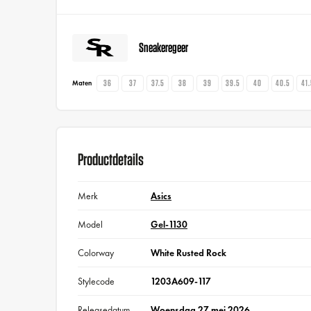
Sneakeregeer
36
37
37.5
38
39
39.5
40
40.5
41
Maten
Productdetails
Merk
Asics
Model
Gel-1130
Colorway
White Rusted Rock
Stylecode
1203A609-117
Releasedatum
Woensdag 27 mei 2026