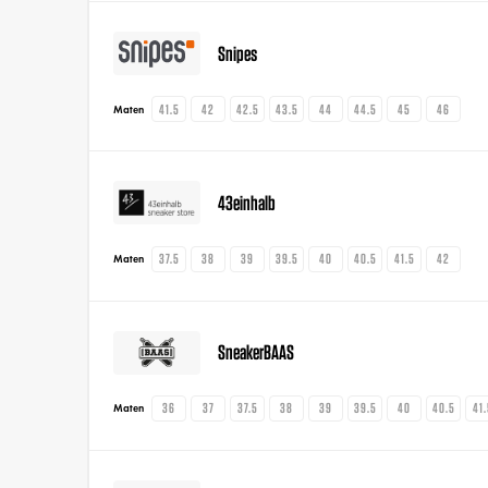
Snipes
41.5
42
42.5
43.5
44
44.5
45
46
Maten
43einhalb
37.5
38
39
39.5
40
40.5
41.5
42
Maten
SneakerBAAS
36
37
37.5
38
39
39.5
40
40.5
41
Maten