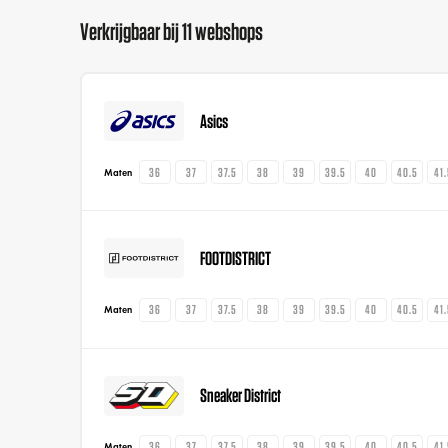
Verkrijgbaar bij 11 webshops
Asics
36
37
37.5
38
39
39.5
40
40.5
41
Maten
FOOTDISTRICT
36
37
37.5
38
39
39.5
40
40.5
41
Maten
Sneaker District
36
37
37.5
38
39
39.5
40
40.5
41
Maten