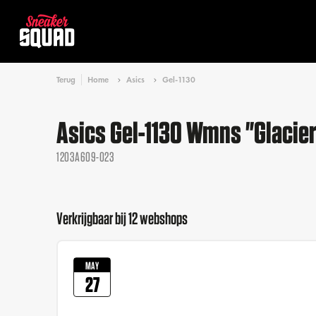
Terug
Home
Asics
Gel-1130
Asics Gel-1130 Wmns "Glacier
1203A609-023
Verkrijgbaar bij 12 webshops
MAY
27