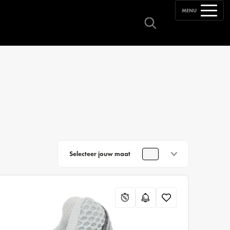
MENU
Selecteer jouw maat