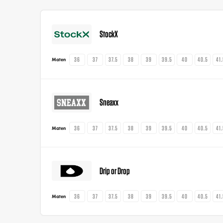
StockX
36
37
37.5
38
39
39.5
40
40.5
41
Maten
Sneaxx
36
37
37.5
38
39
39.5
40
40.5
41
Maten
Drip or Drop
36
37
37.5
38
39
39.5
40
40.5
41
Maten