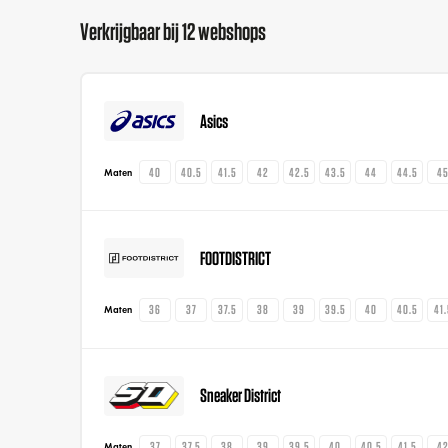
Verkrijgbaar bij 12 webshops
Asics
40
40.5
41.5
42
42.5
43.5
44
44.5
4
Maten
FOOTDISTRICT
36
37
37.5
38
39
39.5
40
40.5
41
Maten
Sneaker District
37
37.5
38
39
39.5
40
40.5
41.5
4
Maten