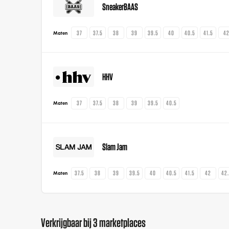
SneakerBAAS
37
37.5
38
39
39.5
40
40.5
41.5
4
Maten
HHV
37
37.5
38
39
39.5
40.5
Maten
Slam Jam
37.5
38
39
39.5
40
40.5
41.5
42
42
Maten
Verkrijgbaar bij 3 marketplaces