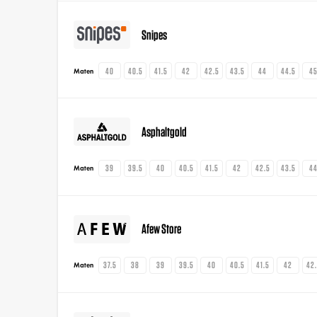
Snipes
40
40.5
41.5
42
42.5
43.5
44
44.5
4
Maten
Asphaltgold
39
39.5
40
40.5
41.5
42
42.5
43.5
4
Maten
Afew Store
37.5
38
39
39.5
40
40.5
41.5
42
42
Maten