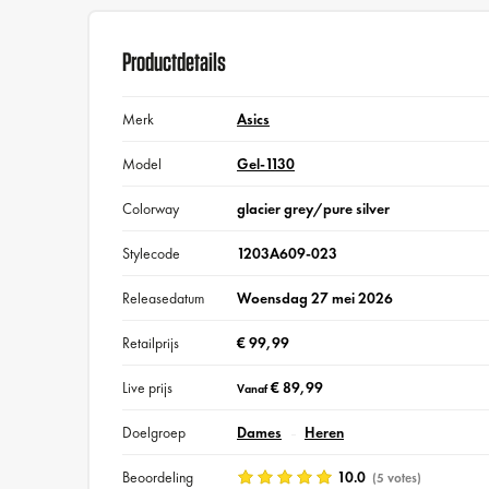
Productdetails
Merk
Asics
Model
Gel-1130
Colorway
glacier grey/pure silver
Stylecode
1203A609-023
Releasedatum
Woensdag 27 mei 2026
Retailprijs
€ 99,99
Live prijs
€ 89,99
Vanaf
Doelgroep
Dames
Heren
Beoordeling
10.0
(5 votes)