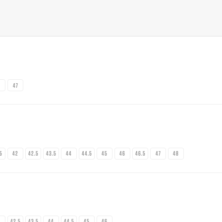
5
47
.5
42
42.5
43.5
44
44.5
45
46
46.5
47
48
2
42.5
43.5
44
44.5
45
46