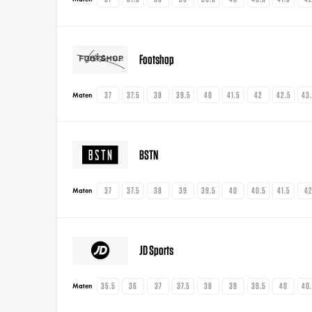
Footshop
37
37.5
38
39.5
40
41.5
42
42.5
43
Maten
BSTN
37
37.5
38
39
39.5
40
40.5
41.5
4
Maten
JD Sports
35.5
36
37
37.5
38
39
39.5
40
40
Maten