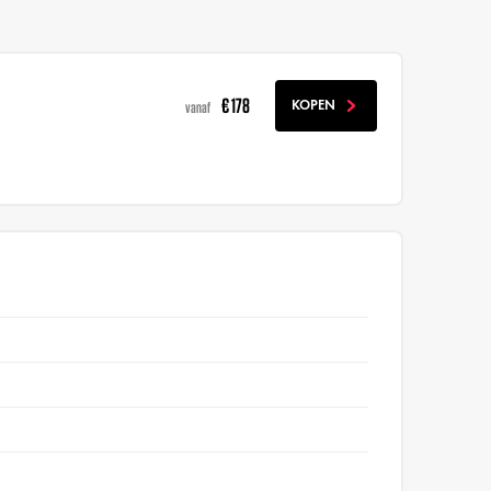
€ 178
KOPEN
vanaf