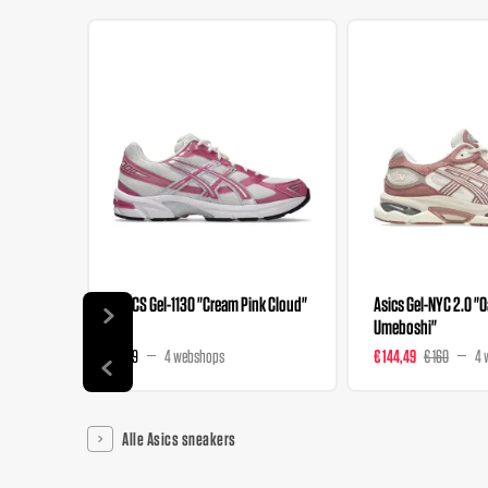
ASICS Gel-1130 "Cream Pink Cloud"
Asics Gel-NYC 2.0 "
Umeboshi"
€ 109
4 webshops
€ 144,49
€ 160
4 
Alle Asics sneakers