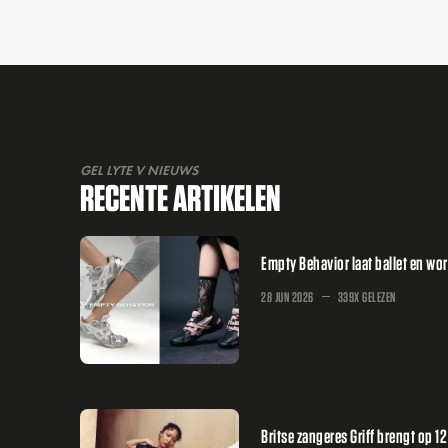
GEL LYTE V NIEUWS
RECENTE ARTIKELEN
Empty Behavior laat ballet en w
28 JUN 2026
339X GELEZEN
Britse zangeres Griff brengt op 1