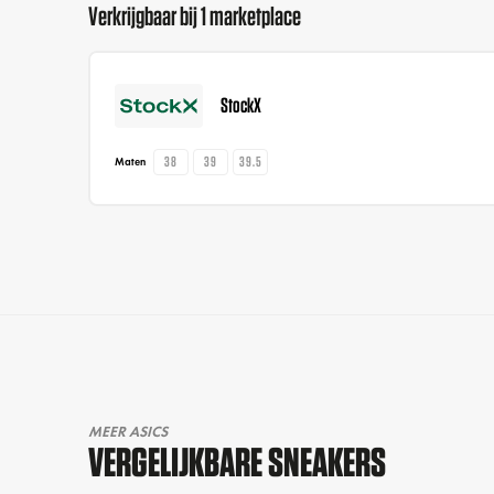
Verkrijgbaar bij 1 marketplace
StockX
38
39
39.5
Maten
MEER ASICS
VERGELIJKBARE SNEAKERS