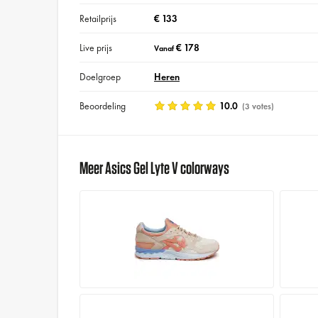
Retailprijs
€ 133
Live prijs
€ 178
Vanaf
Doelgroep
Heren
Beoordeling
10.0
(3 votes)
Meer Asics Gel Lyte V colorways