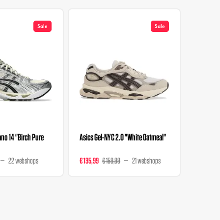
Sale
Sale
no 14 "Birch Pure
Asics Gel-NYC 2.0 "White Oatmeal"
Asics Gel
Grey"
22 webshops
€ 135,99
€ 159,99
21 webshops
€ 112
€ 16