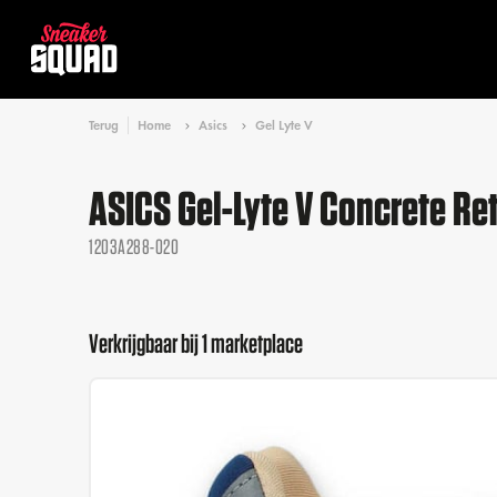
Terug
Home
Asics
Gel Lyte V
ASICS Gel-Lyte V Concrete Ret
1203A288-020
Verkrijgbaar bij 1 marketplace