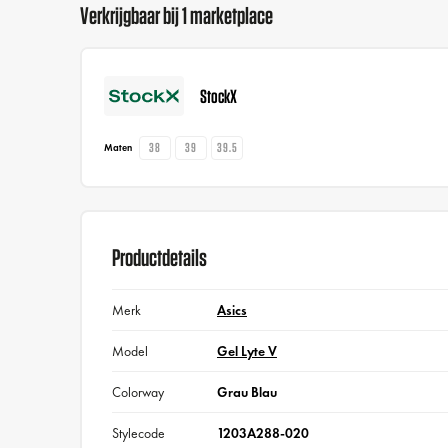
Verkrijgbaar bij 1 marketplace
StockX
38
39
39.5
Maten
Productdetails
Merk
Asics
Model
Gel Lyte V
Colorway
Grau Blau
Stylecode
1203A288-020