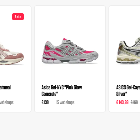
Sale
Oatmeal
Asics Gel-NYC "Pink Glow
ASICS Gel-Kaya
Concrete"
Silver"
webshops
€ 139
15 webshops
€ 143,99
€ 160