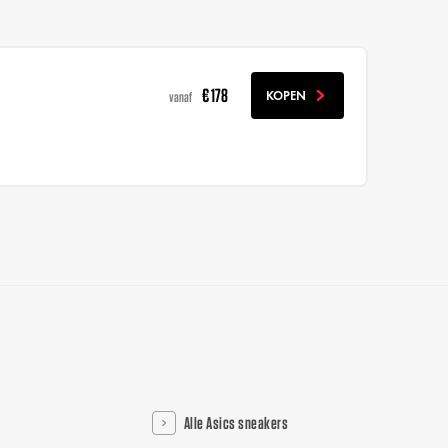
€ 178
KOPEN
vanaf
Alle Asics sneakers